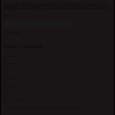
UNESI SVOJU EMAIL ADRESU DA SE PRIJAVIS NA OVAJ SAJT I
DOBIJAS OBAVESTENJA O NOVIM MATORKAMA NA MAILU!
Email*
NAŠE HOT MATORKE
Gospodje za sex – Ljubimka
Vickasta
Selma
Lagana Vixy
Manuela
Nadina
Briana, cuckold bracni par
Umetnost gledanja: milf matorke i Erotski voajerizam za parove