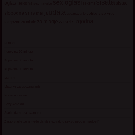
sisata
sex oglasi
oglasi
sisate
sekssms
sexsms
sex matorke
udata
sms
slobodna
starija
velike sise
vruci
upoznavanje
zgodna
za mladje
za seks
razgovori
za mlade
Kontakt
Kupovina 10 minuta
Kupovina 30 minuta
Kupovina 60 minuta
Matorke
Matorke za upoznavanje
Pravilnik i uslovi
Sexy Adresar
Starije dame za avanturu
Zasto starije zene tvrde da vise uzivaju u seksu nego u mladosti?