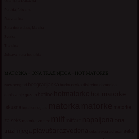
Usamljena Dlakavica
Persida, fetis sms
Razvratnica
Zena dobre duse, Marcika
Zverka
Transica
Jelisava, zena bez stida
MATORKA – ONA TRAŽI NJEGA – HOT MATORKE
beogradjanka
crnka
domacica
beograd
baka
bucka
diskretna
hotmatorke
hot matorke
hotline
guzata
dopisivanje
matorke
matorka
iskusna
matorke
licni oglasi
lepa
milf
napaljena
ona
milfare
za seks
matorke za sex
plavuša
razvedena
trazi njega
seks
seksi adresar
seksi