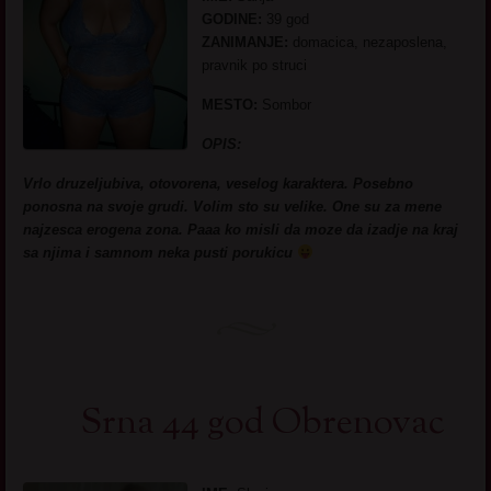
GODINE:
39 god
ZANIMANJE:
domacica, nezaposlena,
pravnik po struci
MESTO:
Sombor
OPIS:
Vrlo druzeljubiva, otovorena, veselog karaktera. Posebno
ponosna na svoje grudi. Volim sto su velike. One su za mene
najzesca erogena zona. Paaa ko misli da moze da izadje na kraj
sa njima i samnom neka pusti porukicu
Srna 44 god Obrenovac