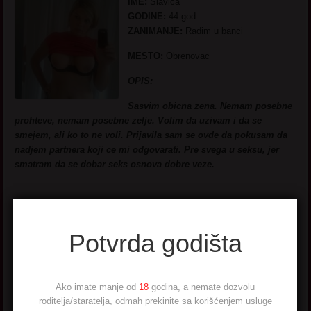
IME:
Slavica
GODINE:
44 god
ZANIMANJE:
Radim u banci
MESTO:
Obrenovac
OPIS:
Sasvim obicna zena. Nemam posebne
prohteve, nemam posebne zelje. Volim da uzivam i da se
smejem, ali ko to ne voli. Prijavila sam se ovde da pokusam da
nadjem partnera koji ce mi odgovarati. Pre svega u seksu, jer
smatram da se dobar seks osnova dobre veze.
Potvrda godišta
Duel 47 god Vršac
Ako imate manje od
18
godina, a nemate dozvolu
roditelja/staratelja, odmah prekinite sa korišćenjem usluge