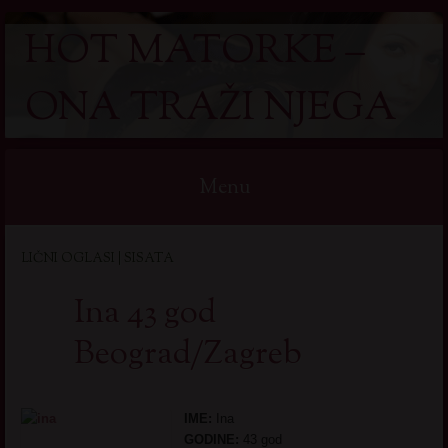
HOT MATORKE –
ONA TRAŽI NJEGA
Menu
Skip
LIČNI OGLASI | SISATA
to
content
Ina 43 god
Beograd/Zagreb
IME:
Ina
GODINE:
43 god