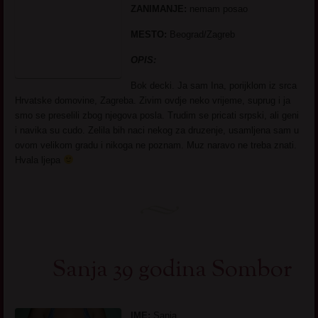
ZANIMANJE:
nemam posao
MESTO:
Beograd/Zagreb
OPIS:
Bok decki. Ja sam Ina, porijklom iz srca
Hrvatske domovine, Zagreba. Zivim ovdje neko vrijeme, suprug i ja
smo se preselili zbog njegova posla. Trudim se pricati srpski, ali geni
i navika su cudo. Zelila bih naci nekog za druzenje, usamljena sam u
ovom velikom gradu i nikoga ne poznam. Muz naravo ne treba znati.
Hvala ljepa
Sanja 39 godina Sombor
IME:
Sanja