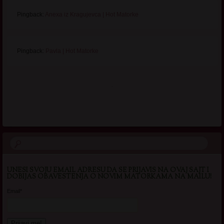
Pingback:
Anexa iz Kragujevca | Hot Matorke
Pingback:
Pavla | Hot Matorke
.
UNESI SVOJU EMAIL ADRESU DA SE PRIJAVIS NA OVAJ SAJT I
DOBIJAS OBAVESTENJA O NOVIM MATORKAMA NA MAILU!
Email*