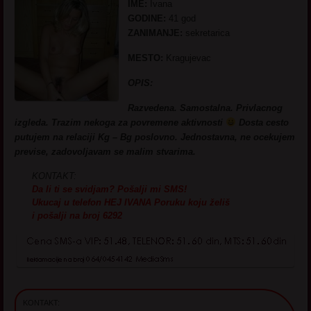
IME:
Ivana
GODINE:
41 god
ZANIMANJE:
sekretarica
MESTO:
Kragujevac
OPIS:
Razvedena. Samostalna. Privlacnog
izgleda. Trazim nekoga za povremene aktivnosti
Dosta cesto
putujem na relaciji Kg – Bg poslovno. Jednostavna, ne ocekujem
previse, zadovoljavam se malim stvarima.
KONTAKT:
Da li ti se svidjam? Pošalji mi SMS!
Ukucaj u telefon
HEJ IVANA Poruku koju želiš
i pošalji na broj
6292
KONTAKT: