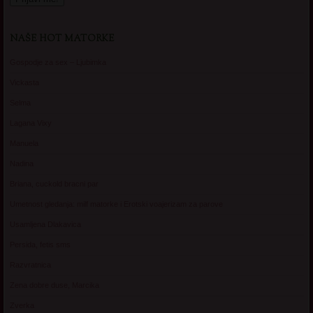
NAŠE HOT MATORKE
Gospodje za sex – Ljubimka
Vickasta
Selma
Lagana Vixy
Manuela
Nadina
Briana, cuckold bracni par
Umetnost gledanja: milf matorke i Erotski voajerizam za parove
Usamljena Dlakavica
Persida, fetis sms
Razvratnica
Zena dobre duse, Marcika
Zverka