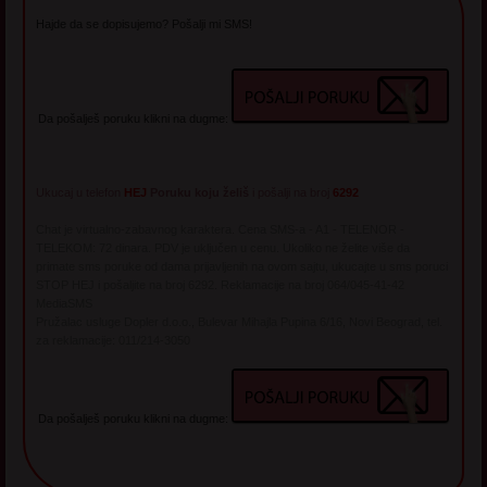
Hajde da se dopisujemo? Pošalji mi SMS!
Da pošalješ poruku klikni na dugme:
Ukucaj u telefon
HEJ
Poruku koju želiš
i pošalji na broj
6292
Chat je virtualno-zabavnog karaktera. Cena SMS-a - A1 - TELENOR -
TELEKOM: 72 dinara. PDV je uključen u cenu. Ukoliko ne želite više da
primate sms poruke od dama prijavljenih na ovom sajtu, ukucajte u sms poruci
STOP HEJ i pošaljite na broj 6292. Reklamacije na broj 064/045-41-42
MediaSMS
Pružalac usluge Dopler d.o.o., Bulevar Mihajla Pupina 6/16, Novi Beograd, tel.
za reklamacije: 011/214-3050
Da pošalješ poruku klikni na dugme: