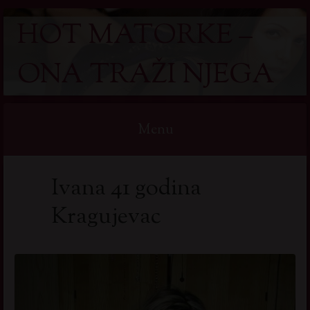
HOT MATORKE –
ONA TRAŽI NJEGA
Menu
Skip
Ivana 41 godina
to
content
Kragujevac