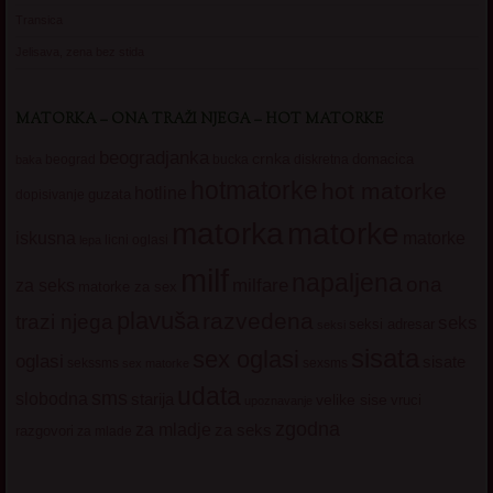
Transica
Jelisava, zena bez stida
MATORKA – ONA TRAŽI NJEGA – HOT MATORKE
beogradjanka
crnka
domacica
beograd
baka
bucka
diskretna
hotmatorke
hot matorke
hotline
guzata
dopisivanje
matorke
matorka
iskusna
matorke
licni oglasi
lepa
milf
napaljena
ona
milfare
za seks
matorke za sex
plavuša
razvedena
trazi njega
seks
seksi adresar
seksi
sisata
sex oglasi
oglasi
sisate
sekssms
sexsms
sex matorke
udata
sms
slobodna
starija
velike sise
vruci
upoznavanje
zgodna
za mladje
za seks
razgovori
za mlade