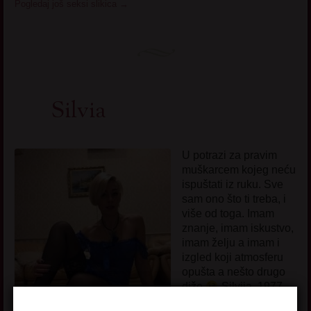
Pogledaj još seksi slikica
→
Silvia
U potrazi za pravim
muškarcem kojeg neću
ispuštati iz ruku. Sve
sam ono što ti treba, i
više od toga. Imam
znanje, imam iskustvo,
imam želju a imam i
izgled koji atmosferu
opušta a nešto drugo
diže
Silvija, 1977.
godište,
Novi Beograd
,