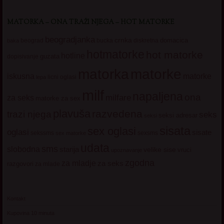
MATORKA – ONA TRAŽI NJEGA – HOT MATORKE
beogradjanka
crnka
domacica
beograd
baka
bucka
diskretna
hotmatorke
hot matorke
hotline
guzata
dopisivanje
matorke
matorka
iskusna
matorke
licni oglasi
lepa
milf
napaljena
ona
milfare
za seks
matorke za sex
plavuša
razvedena
trazi njega
seks
seksi adresar
seksi
sisata
sex oglasi
oglasi
sisate
sekssms
sexsms
sex matorke
udata
sms
slobodna
starija
velike sise
vruci
upoznavanje
zgodna
za mladje
za seks
razgovori
za mlade
Kontakt
Kupovina 10 minuta