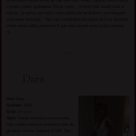
to verovatno jeste istina, jer nije lako naći ovako zgodnu ženu a da je
u mojim zrelim godinama. Šta ja znam… možda neki mlađi kada bi
naišao, sa njima sam retko imala prilike da se družim i razmenjujem
seksualne fantazije… baš sam znatiželjna da čujem da li su današnji
mladi zaista toliko perverzni ili pak nisu dorasli ovoj sisatoj matorki
Dara
Ime:
Dara
Godiste:
1969
Grad:
Beograd
Opis:
Starija izuzetno iskusna koka
trazi mlado neiskuno punoletno pile da
ga nauci svemu. Iskusni STOP. Javi