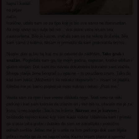
hapsi i koristi
na prljav
način.
Ironično, udala sam se za tipa koji je bio sve samo ne dominantan.
Ali moji snovi su i dalje bili isti… dok jedno veče nisam bila
zaustavljena. Bilo je kasno, vraćala sam se sa nekog druženja, bila
sam sama u kolima. Nisam ni primetila da sam prekoračila brzinu.
Njegov glas je bio taj koji me je naterao da zadrhtim.
Tako grub i
snažan
. Pogledala sam ga, tip mojih godina, napucan, kratko ošišan i
glatko obrijan. Dok sam mu davala dokumenta bukvalno sam vlažila.
Mnoge starije žene beograd su opasne – to pouzdano znam. Tako da
kad sam rekla: „Možemo li se nekako dogovoriti.“ – nisam se plašila.
Gledao me je, bacio pogled na moju suknju i rekao: „Prati me.“
Vozila sam za njim i sve vreme stiskala noge. Stali smo na neki
parking i kad sam krenula da izlazim on j već bio tu. Uhvatio me je za
kosu, izneo napolje i bacio na kolena.
Nazvao me je kurvom
i
oslobodio najveći kurac koji sam ikada videla. Udahnula sam i primila
ga u usta tako grubo i duboko da sam se zakašljala i praktično
odmah svršila. Jebao me je u usta na tom parkingu dok sam trljala
pičku i molila ga da mi napuni usta. Kaznu nisam platila a spermu