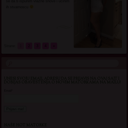
se da ti ispunim vlazne snove i ucinim
ih stvarnoscu
Strane:
1
2
3
4
»
UNESI SVOJU EMAIL ADRESU DA SE PRIJAVIS NA OVAJ SAJT I
DOBIJAS OBAVESTENJA O NOVIM MATORKAMA NA MAILU!
Email*
NAŠE HOT MATORKE