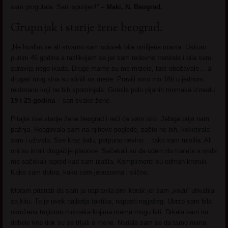
sam progutala. San ispunjen!“ –
Maki, N. Beograd.
Grupnjak i starije žene beograd.
„Ne hvalim se ali stvarno sam oduvek bila omiljena mama. Uskoro
punim 45 godina a razlikujem se jer sam redovno trenirala i bila sam
zdravija nego ikada. Druge mame su me mrzele, tate obožavale… a
drugari mog sina su slinili na mene. Pravili smo mu 18ti u jednom
restoranu koji ne bih spominjala. Gomila polu pijanih momaka između
19 i 25 godina
– san svake žene.
Pitajte sve starije žene beograd i reći će vam isto. Jebiga prija nam
pažnja. Reagovala sam na njihove poglede, zašto ne bih, koketirala
sam i uživala. Sve kroz šalu, potpuno nevino… tako sam mislila. Ali
oni su imali drugačije planove. Sačekali su da odem do toaleta a onda
me sačekali ispred kad sam izašla. Komplimenti su odmah krenuli.
Kako sam dobra, kako sam jebozovna i slično.
Moram priznati da sam ja napravila prvi korak jer sam „vođu“ uhvatila
za kitu. To je uvek najbolja taktika, napasti najjačeg. Ubrzo sam bila
okružena trojicom momaka kojima mama mogu biti. Drkala sam im
debele kite dok su se trljali o mene. Nadala sam se da tamo nema