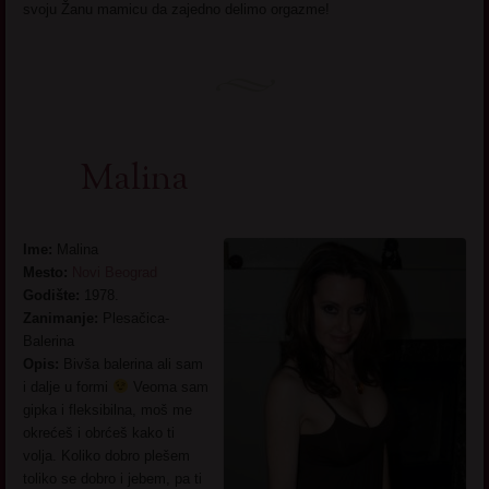
svoju Žanu mamicu da zajedno delimo orgazme!
Malina
Ime:
Malina
Mesto:
Novi Beograd
Godište:
1978.
Zanimanje:
Plesačica-
Balerina
Opis:
Bivša balerina ali sam
i dalje u formi
Veoma sam
gipka i fleksibilna, moš me
okrećeš i obrćeš kako ti
volja. Koliko dobro plešem
toliko se dobro i jebem, pa ti