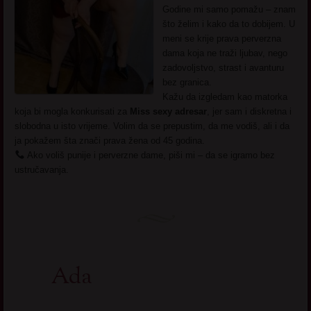
Godine mi samo pomažu – znam
što želim i kako da to dobijem. U
meni se krije prava perverzna
dama koja ne traži ljubav, nego
zadovoljstvo, strast i avanturu
bez granica.
Kažu da izgledam kao matorka
koja bi mogla konkurisati za
Miss sexy adresar
, jer sam i diskretna i
slobodna u isto vrijeme. Volim da se prepustim, da me vodiš, ali i da
ja pokažem šta znači prava žena od 45 godina.
Ako voliš punije i perverzne dame, piši mi – da se igramo bez
ustručavanja.
Ada