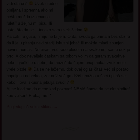
vidi šta ćeš
Uvek uredno
obrijana i spremna ako mi
nešto možda iznenadna
“uleti” u željnu mi picu. Ili
usta, što da ne… ionako sam uvek žedna
Pa čak i u guzu, ni nju ne krijem. O da, svuda ga primam bez obzira
da li je u pitanju neki stariji iskusni jebač ili možda mladi zbunjeni
nevini momak. Ne biram već rado plešem na svakome, samo dok je
tvrd! A dok nevaljalo ćaskam sa tobom volim da guram svakakve
neke igračkice u sebe, da možeš da čujem onaj mokar zvuk moje
vrele pizde
Da se ne lažemo, dok ovaj oglas čitaš već si postao
napaljen i nabrekao, zar ne? Već ga držiš snažno u šaci i pitaš se-
kako li ova iskusna jebulja zvuči!?
Aj se kladimo da mene kad pozoveš NEMA šanse da ne eksplodiraš
kao vulkan! Probaj me :*
Pogledaj još seksi slikica
→