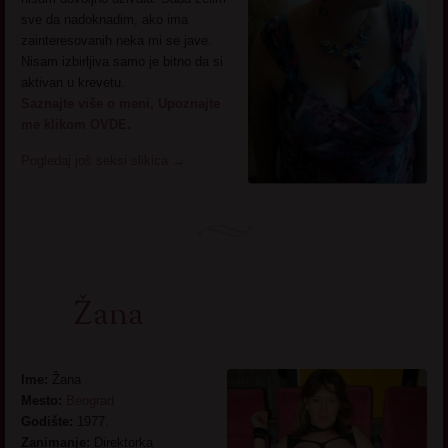
sve da nadoknadim, ako ima
zainteresovanih neka mi se jave.
Nisam izbirljiva samo je bitno da si
aktivan u krevetu.
Saznajte više o meni, Upoznajte
me klikom OVDE.
Pogledaj još seksi slikica
→
Žana
Ime:
Žana
Mesto:
Beograd
Godište:
1977.
Zanimanje:
Direktorka