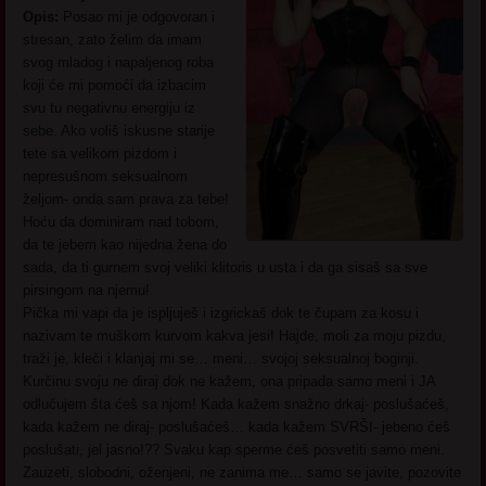
Opis:
Posao mi je odgovoran i
stresan, zato želim da imam
svog mladog i napaljenog roba
koji će mi pomoći da izbacim
svu tu negativnu energiju iz
sebe. Ako voliš iskusne starije
tete sa velikom pizdom i
nepresušnom seksualnom
željom- onda sam prava za tebe!
Hoću da dominiram nad tobom,
da te jebem kao nijedna žena do
sada, da ti gurnem svoj veliki klitoris u usta i da ga sisaš sa sve
pirsingom na njemu!
Pička mi vapi da je ispljuješ i izgrickaš dok te čupam za kosu i
nazivam te muškom kurvom kakva jesi! Hajde, moli za moju pizdu,
traži je, kleči i klanjaj mi se… meni… svojoj seksualnoj boginji.
Kurčinu svoju ne diraj dok ne kažem, ona pripada samo meni i JA
odlučujem šta ćeš sa njom! Kada kažem snažno drkaj- poslušaćeš,
kada kažem ne diraj- poslušaćeš… kada kažem SVRŠI- jebeno ćeš
poslušati, jel jasno!?? Svaku kap sperme ćeš posvetiti samo meni.
Zauzeti, slobodni, oženjeni, ne zanima me… samo se javite, pozovite