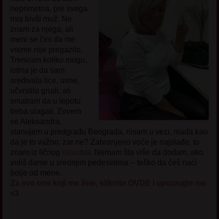
neprimetna, pre svega
moj bivši muž. Ne
znam za njega, ali
meni se čini da me
vreme nije pregazilo.
Treniram koliko mogu,
istina je da sam
sređivala lice, usne,
učvrstila grudi, ali
smatram da u lepotu
treba ulagati. Zovem
se Aleksandra,
stanujem u predgrađu Beograda, nisam u vezi, mada kao
da je to važno, zar ne? Zabranjeno voće je najslađe, to
znam iz ličnog
iskustva
. Nemam šta više da dodam, ako
voliš dame u srednjim pedesetima – teško da ćeš naći
bolje od mene.
Za sve one koji me žele, kliknite OVDE i upoznajte me
<3