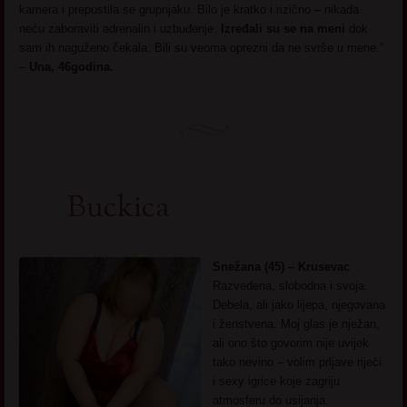
kamera i prepustila se grupnjaku. Bilo je kratko i rizično – nikada
neću zaboraviti adrenalin i uzbuđenje.
Izređali su se na meni
dok
sam ih naguženo čekala. Bili su veoma oprezni da ne svrše u mene.“
–
Una, 46godina.
Buckica
Snežana (45) – Krusevac
Razvedena, slobodna i svoja.
Debela, ali jako lijepa, njegovana
i ženstvena. Moj glas je nježan,
ali ono što govorim nije uvijek
tako nevino – volim prljave riječi
i sexy igrice koje zagriju
atmosferu do usijanja.