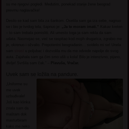
su me njegovi pogledi. Međutim, ponekad starije žene beograd
prevrnu naglavačke!
Desilo se kad sam bila za šankom. Osetila sam ga iza sebe, nagnuo
se i bio je tvrdog tela, šapnuo je:
„Ja te moram imati.“
Kakav kreten
– to sam trebala pomisliti. Ali umesto toga ja sam rekla da sam
udata. Nasmejao se, već se raspitao kod mojih drugarica, zgrabio me
je, okrenuo i ožvalio. Prepotentni beograđanin… svidelo mi se! Unela
sam
strast
u poljubac i dozvolila mu da me odvede napolje do svog
auta. Zajahala sam ga čim smo ušli u kola! Bilo je intenzivno, pijano,
divlje! Svršila sam čak.“ –
Plavuša, Vračar.
Uvek sam se ložila na pandure.
„Uniforme su
me uvek
uzbuđivale!
Još kao klinka
znala sam da
maštam dok
masturbiram
kako me neko