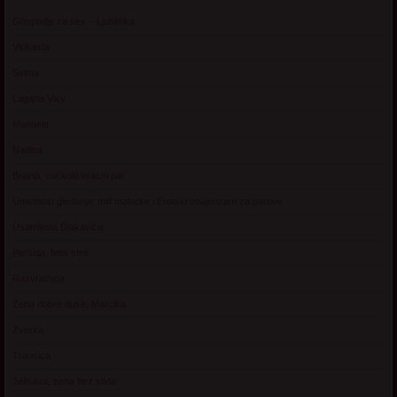
Gospodje za sex – Ljubimka
Vickasta
Selma
Lagana Vixy
Manuela
Nadina
Briana, cuckold bracni par
Umetnost gledanja: milf matorke i Erotski voajerizam za parove
Usamljena Dlakavica
Persida, fetis sms
Razvratnica
Zena dobre duse, Marcika
Zverka
Transica
Jelisava, zena bez stida