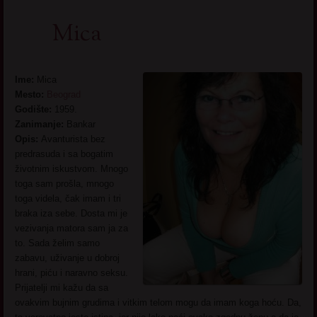
Mica
Ime:
Mica
Mesto:
Beograd
Godište:
1959.
Zanimanje:
Bankar
Opis:
Avanturista bez
predrasuda i sa bogatim
životnim iskustvom. Mnogo
toga sam prošla, mnogo
toga videla, čak imam i tri
braka iza sebe. Dosta mi je
vezivanja matora sam ja za
to. Sada želim samo
zabavu, uživanje u dobroj
hrani, piću i naravno seksu.
Prijatelji mi kažu da sa
ovakvim bujnim grudima i vitkim telom mogu da imam koga hoću. Da,