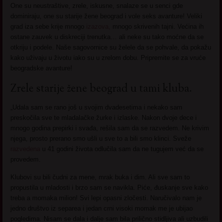
One su neustraštive, zrele, iskusne, snalaze se u senci gde
dominiraju, one su starije žene beograd i vole seks avanture! Veliki
grad iza sebe krije mnogo
izazova,
mnogo skrivenih tajni. Većina ih
ostane zauvek u diskreciji trenutka… ali neke su tako moćne da se
otkriju i podele. Naše sagovornice su želele da se pohvale, da pokažu
kako uživaju u životu iako su u zrelom dobu. Pripremite se za vruće
beogradske avanture!
Zrele starije žene beograd u tami kluba.
„Udala sam se rano još u svojim dvadesetima i nekako sam
preskočila sve te mladalačke žurke i izlaske. Nakon dvoje dece i
mnogo godina prepirki i svađa, rešila sam da se razvedem. Ne krivim
njega, prosto prerano smo ušli u sve to a bili smo klinci. Sveže
razvedena
u 41 godini života odlučila sam da ne tugujem već da se
provedem.
Klubovi su bili čudni za mene, mrak buka i dim. Ali sve sam to
propustila u mladosti i brzo sam se navikla. Piće, đuskanje sve kako
treba a momaka milion! Svi lepi opasni zločesti. Naručivalo nam je
jedno društvo iz separea i jedan crni visoki momak me je ubijao
pogledima. Nisam se dala i dalje sam bila prilično stidljiva ali uzbudili