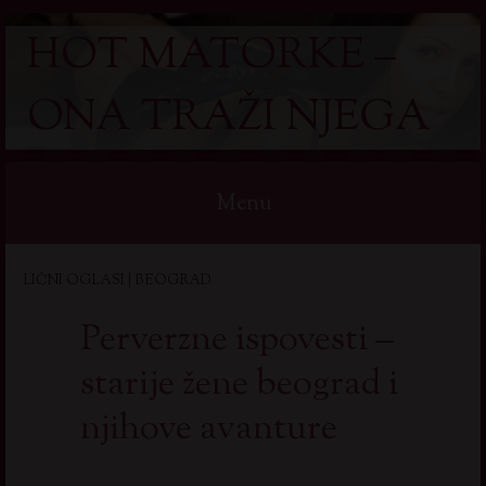
HOT MATORKE –
ONA TRAŽI NJEGA
Menu
Skip
LIČNI OGLASI | BEOGRAD
to
content
Perverzne ispovesti –
starije žene beograd i
njihove avanture