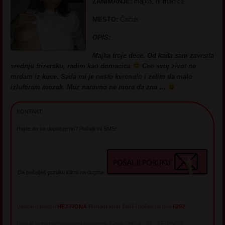
ZANIMANJE:
majka, domacica
MESTO:
Čačak
OPIS:
Majka troje dece. Od kada sam zavrsila
srednju frizersku, radim kao domacica
Ceo svoj zivot ne
mrdam iz kuce. Sada mi je nesto kvrcnulo i zelim da malo
izluftiram mozak. Muz naravno ne mora da zna …
KONTAKT:
Hajde da se dopisujemo? Pošalji mi SMS!
Da pošalješ poruku klikni na dugme:
Ukucaj u telefon
HEJ IVONA
Poruku koju želiš
i pošalji na broj
6292
Chat je virtualno-zabavnog karaktera. Cena SMS-a - A1 - TELENOR -