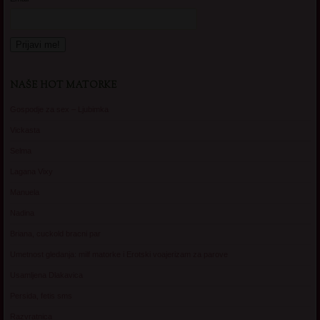
NAŠE HOT MATORKE
Gospodje za sex – Ljubimka
Vickasta
Selma
Lagana Vixy
Manuela
Nadina
Briana, cuckold bracni par
Umetnost gledanja: milf matorke i Erotski voajerizam za parove
Usamljena Dlakavica
Persida, fetis sms
Razvratnica