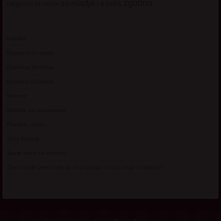
zgodna
za mladje
za seks
razgovori
za mlade
Kontakt
Kupovina 10 minuta
Kupovina 30 minuta
Kupovina 60 minuta
Matorke
Matorke za upoznavanje
Pravilnik i uslovi
Sexy Adresar
Starije dame za avanturu
Zasto starije zene tvrde da vise uzivaju u seksu nego u mladosti?