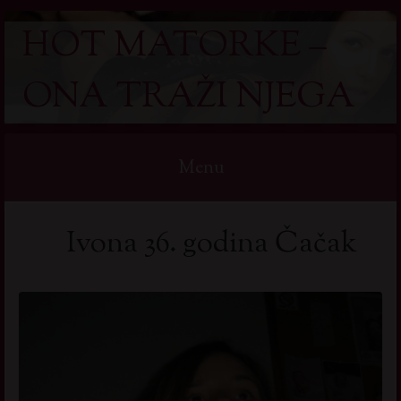
HOT MATORKE –
ONA TRAŽI NJEGA
Menu
Skip
Ivona 36. godina Čačak
to
content