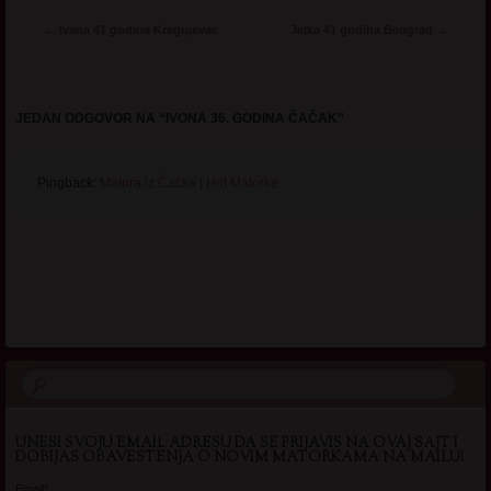
Post navigation
←
Ivana 41 godina Kragujevac
Jelka 41 godina Beograd
→
JEDAN ODGOVOR NA “
IVONA 36. GODINA ČAČAK
”
Pingback:
Matora iz Čačka | Hot Matorke
.
UNESI SVOJU EMAIL ADRESU DA SE PRIJAVIS NA OVAJ SAJT I
DOBIJAS OBAVESTENJA O NOVIM MATORKAMA NA MAILU!
Email*