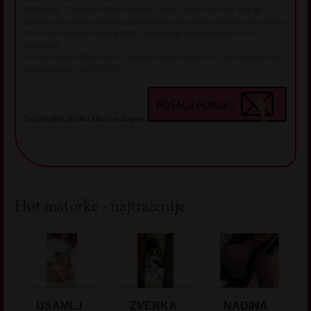
TELEKOM: 72 dinara. PDV je uključen u cenu. Ukoliko ne želite više da
primate sms poruke od dama prijavljenih na ovom sajtu, ukucajte u sms poruci
STOP HEJ i pošaljite na broj 6292. Reklamacije na broj 064/045-41-42
MediaSMS
Pružalac usluge Dopler d.o.o., Bulevar Mihajla Pupina 6/16, Novi Beograd, tel.
za reklamacije: 011/214-3050
Da pošalješ poruku klikni na dugme:
Hot matorke - najtraženije
USAMLJ
ZVERKA
NADINA