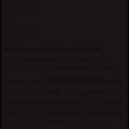
Zena dobre duse, Marcika
Zverka
Transica
Jelisava, zena bez stida
MATORKA – ONA TRAŽI NJEGA – HOT MATORKE
beogradjanka
crnka
domacica
beograd
baka
bucka
diskretna
hotmatorke
hot matorke
hotline
guzata
dopisivanje
matorke
matorka
iskusna
matorke
licni oglasi
lepa
milf
napaljena
ona
milfare
za seks
matorke za sex
plavuša
razvedena
trazi njega
seks
seksi adresar
seksi
sisata
sex oglasi
oglasi
sisate
sekssms
sexsms
sex matorke
udata
sms
slobodna
starija
velike sise
vruci
upoznavanje