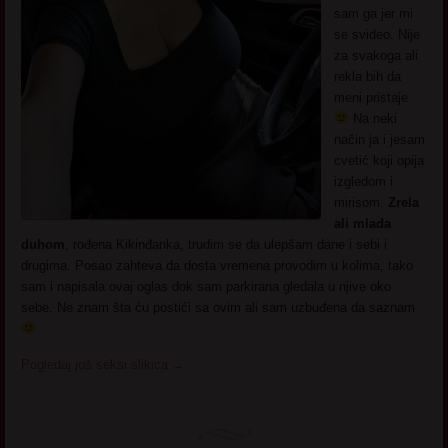
sam ga jer mi
se svideo. Nije
za svakoga ali
rekla bih da
meni pristaje
Na neki
način ja i jesam
cvetić koji opija
izgledom i
mirisom.
Zrela
ali mlada
duhom
, rođena Kikinđanka, trudim se da ulepšam dane i sebi i
drugima. Posao zahteva da dosta vremena provodim u kolima, tako
sam i napisala ovaj oglas dok sam parkirana gledala u njive oko
sebe. Ne znam šta ću postići sa ovim ali sam uzbuđena da saznam
Pogledaj još seksi slikica
→