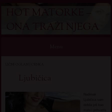
HOT MATORKE –
ONA TRAŽI NJEGA
Menu
Skip
LIČNI OGLASI | CRNKA
to
content
Ljubičica
Nadimak
Ljubičica sam
dobila još kao
mala i prihvatila