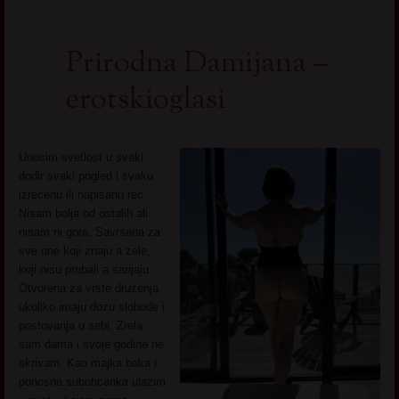
Prirodna Damijana –
erotskioglasi
Unosim svetlost u svaki
dodir svaki pogled i svaku
izrecenu ili napisanu rec.
Nisam bolja od ostalih ali
nisam ni gora. Savrsena za
sve one koji znaju a zele,
koji nisu probali a sanjaju.
Otvorena za vrste druzenja
ukoliko imaju dozu slobode i
postovanja u sebi. Zrela
sam dama i svoje godine ne
skrivam. Kao majka baka i
ponosna suboticanka ulazim