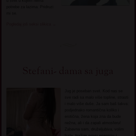
u svet u kojem nema
potrebe za lazima. Pridruzi
mi se.
Pogledaj još seksi slikica
→
Stefani- dama sa juga
Jug je poseban svet. Kod nas se
sve radi sa malo više topline, strasti
i malo više duše. Ja sam baš takva:
podjednako romantična koliko i
erotična, žena koja zna da bude
nežna, ali i da zapali atmosferu!
Zabavna sam, druželjubiva, volim
ljude,
tražim novu energiju i