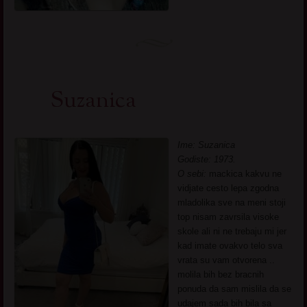
Suzanica
Ime: Suzanica
Godiste: 1973.
O sebi:
mackica kakvu ne
vidjate cesto lepa zgodna
mladolika sve na meni stoji
top nisam zavrsila visoke
skole ali ni ne trebaju mi jer
kad imate ovakvo telo sva
vrata su vam otvorena ..
molila bih bez bracnih
ponuda da sam mislila da se
udajem sada bih bila sa