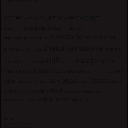
Jelisava, zena bez stida
MATORKA – ONA TRAŽI NJEGA – HOT MATORKE
beogradjanka
crnka
domacica
beograd
baka
bucka
diskretna
hotmatorke
hot matorke
hotline
guzata
dopisivanje
matorke
matorka
iskusna
matorke
licni oglasi
lepa
milf
napaljena
ona
milfare
za seks
matorke za sex
plavuša
razvedena
trazi njega
seks
seksi adresar
seksi
sisata
sex oglasi
oglasi
sisate
sekssms
sexsms
sex matorke
udata
sms
slobodna
starija
velike sise
vruci
upoznavanje
zgodna
za mladje
za seks
razgovori
za mlade
Kontakt
Kupovina 10 minuta