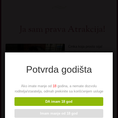
Ja sam prava Atrakcija!
Crnka koja prosto sija!
Atrakcija sam i ne mozes da
ne okrenes glavu za mnom
kada se pojavim. Gde god
Potvrda godišta
da sam ja nosim svoj osmeh
seksipil i sarm. Moje telo je
prirodno i ja sam ponosna na
njega. Ali nije sve u
Ako imate manje od
18
godina, a nemate dozvolu
izgledu… ima nesto i dublje
roditelja/staratelja, odmah prekinite sa korišćenjem usluge
u ljudima. A ja volim dublje!
DA imam 18 god
Pogledaj još seksi slikica
→
Imam manje od 18 god