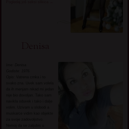
Pogledaj još seksi slikica
→
Denisa
Ime: Denisa
Godiste: 1976.
Opis:
Vatrena crnka i to
svako zna. Uvek sam volela
da ih menjam nikad mi jedan
nije bio dovoljan. Tako sam
navikla oduvek i tako i dalje
volim. Uzivam u slobodi a
muskarce vidim kao objekte
za svoje zadovoljstvo.
Nemoj da se zaljubis u