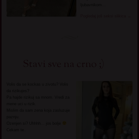
ljubavnikom…
Pogledaj još seksi slikica
→
Stavi sve na crno ;)
Volis da se kockas u zivotu? Volis
da rizikujes?
Pa hajde rizikuj sa mnom. Vredi za
mene uci u rizik.
Mislim da sam zena koja zasluzuje
paznju.
Ozenjen si? Uhhhh… jos bolje
Cekam te..