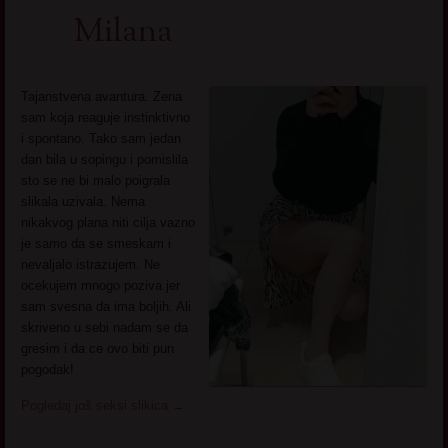
Milana
Tajanstvena avantura. Zena
sam koja reaguje instinktivno
i spontano. Tako sam jedan
dan bila u sopingu i pomislila
sto se ne bi malo poigrala
slikala uzivala. Nema
nikakvog plana niti cilja vazno
je samo da se smeskam i
nevaljalo istrazujem. Ne
ocekujem mnogo poziva jer
sam svesna da ima boljih. Ali
skriveno u sebi nadam se da
gresim i da ce ovo biti pun
pogodak!
Pogledaj još seksi slikica
→