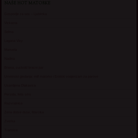
NAŠE HOT MATORKE
Gospodje za sex – Ljubimka
Vickasta
Selma
Lagana Vixy
Manuela
Nadina
Briana, cuckold bracni par
Umetnost gledanja: milf matorke i Erotski voajerizam za parove
Usamljena Dlakavica
Persida, fetis sms
Razvratnica
Zena dobre duse, Marcika
Zverka
Transica