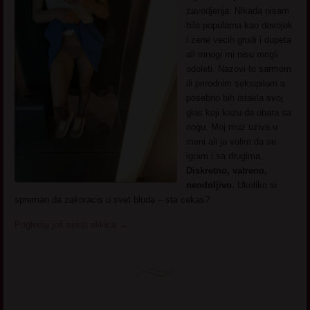
zavodjenja. Nikada nisam
bila popularna kao devojek
i zene vecih grudi i dupeta
ali mnogi mi nisu mogli
odoleti. Nazovi to sarmom
ili prirodnim seksipilom a
posebno bih istakla svoj
glas koji kazu da obara sa
nogu. Moj muz uziva u
meni ali ja volim da se
igram i sa drugima.
Diskretno, vatreno,
neodoljivo.
Ukoliko si
spreman da zakoracis u svet bluda – sta cekas?
Pogledaj još seksi slikica
→