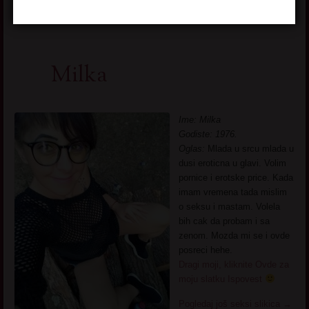
Milka
Ime: Milka
Godiste: 1976.
Oglas:
Mlada u srcu mlada u
dusi eroticna u glavi. Volim
pornice i erotske price. Kada
imam vremena tada mislim
o seksu i mastam. Volela
bih cak da probam i sa
zenom. Mozda mi se i ovde
posreci hehe.
Dragi moji, kliknite Ovde za
moju slatku Ispovest
Pogledaj još seksi slikica
→