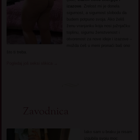
izazove
. Zrelost mi je donela
sigurnost, a sigurnost slobodu da
budem potpuno svoja. Ako želiš
ženu vranjanku koja nosi južnjačku
toplinu, sigurnu ženstvenost i
otvorenost za nove ideje i izazove –
možda ćeš u meni pronaći baš ono
što ti treba.
Pogledaj još seksi slikica
→
Zavodnica
Iako sam u braku ja nisam
izgubila svoju moc