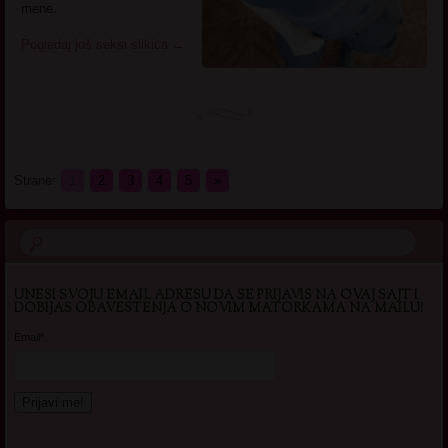
mene.
Pogledaj još seksi slikica
→
Strane:
1
2
3
4
5
»
UNESI SVOJU EMAIL ADRESU DA SE PRIJAVIS NA OVAJ SAJT I
DOBIJAS OBAVESTENJA O NOVIM MATORKAMA NA MAILU!
Email*