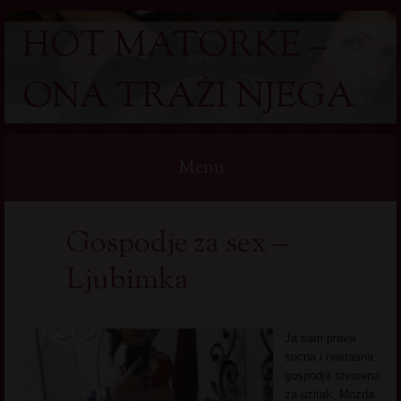
HOT MATORKE –
ONA TRAŽI NJEGA
Menu
Skip
Gospodje za sex –
to
content
Ljubimka
Ja sam prava
socna i nestasna
gospodja stvorena
za uzitak. Mozda