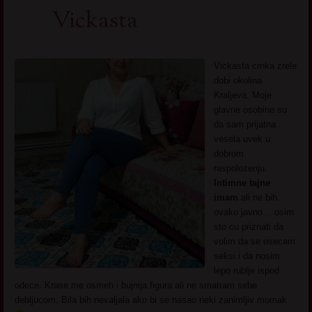
Vickasta
Vickasta crnka zrele
dobi okolina
Kraljeva. Moje
glavne osobine su
da sam prijatna
vesela uvek u
dobrom
raspolozenju.
Intimne tajne
imam
ali ne bih
ovako javno… osim
sto cu priznati da
volim da se osecam
seksi i da nosim
lepo rublje ispod
odece. Krase me osmeh i bujnija figura ali ne smatram sebe
debljucom. Bila bih nevaljala ako bi se nasao neki zanimljiv momak