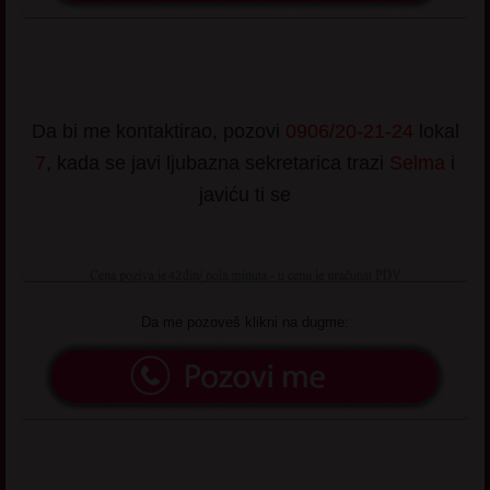
Da bi me kontaktirao, pozovi
0906/20-21-24
lokal
7
, kada se javi ljubazna sekretarica trazi
Selma
i
javiću ti se
Da me pozoveš klikni na dugme: