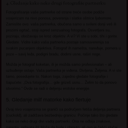
4. Gledanje kako neko drugi fotografiše partnerku
Fotografisanje vaše partnerke od strane treće osobe podiže
voajerizam na nivo ponosa, poverenja i slatke oštrice ljubomore.
Zamislite ovo: vaša partnerka, obučena samo u svileni donji veš ili
prozirni ogrtač, stoji ispred senzualnog fotografa. Osvetljeni su,
poziraju, obožavaju se kroz objektiv. A vi? Vi ste u sobi, tihi i gorite.
Gledate. Vidite kako vaša partnerka postaje samouverenija sa
svakim pucanjem objektiva. Fotograf ih namešta, naređuje, pomera u
poze – savij leđa, podigni bradu, dodirni usne, raširi noge.
Možda je fotograf koketan, ili je možda samo profesionalan – ali
uzbuđenje ostaje. Vaša partnerka je viđena. Divljena. Željena. A vi ste
tamo, posedujete to. Nakon toga, zajedno gledate fotografije i
šapućete: „Ova fotografija… gde grizeš usnu… Želim to da ponovo
stvorimo.“ Ovde se radi o deljenju erotske energije.
5. Gledanje milf matorke kako flertuje
Ovaj nivo voajerizma se graniči sa područjem fetiša deljenja partnera
(cuckold), ali zadržava bezbedniju granicu. Počinje tako što gledate
kako se neko drugi divi vađoj partnerki. Ona ne odbija znakove,
naprotiv, prihvata ih! Može da bude i obrnuto, ali ovo je češći slučaj.