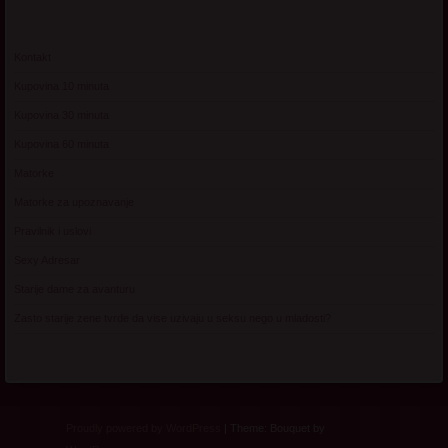
Kontakt
Kupovina 10 minuta
Kupovina 30 minuta
Kupovina 60 minuta
Matorke
Matorke za upoznavanje
Pravilnik i uslovi
Sexy Adresar
Starije dame za avanturu
Zasto starije zene tvrde da vise uzivaju u seksu nego u mladosti?
Proudly powered by WordPress
|
Theme: Bouquet by