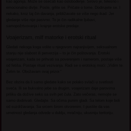
kao agonija. Može se osećati kao oslobođenje. Sirovo je, telesno i
emocionalno divlje. Posle, grlite se. Pričate o tome. Dodirujete se. I
nekako, kroz taj čin davanja, približavate se više nego ikad. Jer
gledanje više nije pasivno. To je čin radikalne ljubavi,
samopožrtvovanja i krajnje erotske predaje.
Voajerizam, milf matorke i erotski ritual
Gledati nekoga koga volite u njegovom najranjivijem, seksualnom
stanju nije slabost ili perverzija – to je čin poštovanja. Erotski
voajerizam, kada se prihvati sa poverenjem i namerom, postaje više
od fetiša. Postaje ritual vezivanja. Radi se o erotskoj moći: „Vidim te.
Želim te. Obožavam ovaj prizor.“
Bez obzira da li samo gledate kako se polako svlači u svetlosti
sveća. Ili se bukvalno jebe sa drugim, voajerizam daje parovima
priliku da dožive seks sa svih pet čula. Zato večeras, nemojte se
samo dodirivati. Gledajte. Sa očima punim gladi. Sa telom koje boli
od suzdržavanja. Sa srcem širom otvorenim. I pustite da vas
umetnost gledanja odvede u dublju, mračniju, ukusniju teritoriju.