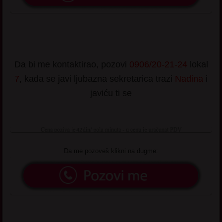
Da bi me kontaktirao, pozovi
0906/20-21-24
lokal
7
, kada se javi ljubazna sekretarica trazi
Nadina
i
javiću ti se
Da me pozoveš klikni na dugme: