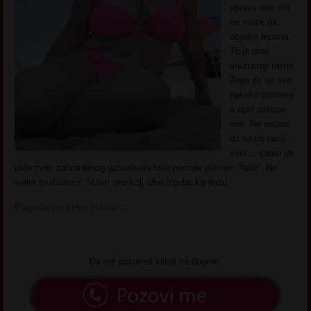
upravo ono sto
ne moze da
objasni recima.
To je onaj
unutrasnji nemir.
Zelja da se sve
nekako promeni
a opet ostane
isto. Ne trazim
da rusim niciji
svet… samo mi
prija malo zabranjenog uzbudjenja koje pocinje obicnim “halo”. Ne
volim hvalisavce. Volim one koji lako izgube kontrolu.
Pogledaj još seksi slikica
→
Da me pozoveš klikni na dugme: