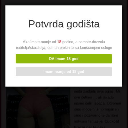
Potvrda godišta
Briana, cuckold bracni
Ako imate manje od
18
godina, a nemate dozvolu
par
roditelja/staratelja, odmah prekinite sa korišćenjem usluge
DA imam 18 god
Moj muz je krivac za ovaj
Imam manje od 18 god
oglas
Voli da me zamislja
sa drugima. Ako ti smeta sto
je prisutan dok kuckamo
onda zaobidji ovaj oglas. Mi
sve delimo … ali nikada
nismo delili jebaca. Otvoreni
smo moderni smo napaljeni
smo i pozivamo te da nam
ostvaris fantazije.
Cuckold
bracni par
te ceka…