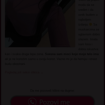
modu da se
sredim i da
uvek budem u
najboljem
izdanju
Sa
muskarcima se
uglavnom dobro
slazem. Imala
sam losa i
dobra iskustva
kao i svaka druga lepa zena.
Svesna sam moci koje moje telo ima
ali je ne koristim samo u svoju korist. Vazno mi je da hemija i strast
budu obostrani.
Pogledaj još seksi slikica
→
Da me pozoveš klikni na dugme: