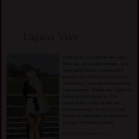
Lagana Vixy
Glupo je reci za sebe da sam lepa?
Meni nije. Jer se tako osecam. Jaca
nego ikada zdrava i spremna da ti
pomutim um! Godine su samo u oku
posmatraca. Ja svoje nosim ponosno
i samouvereno. Mozda sam lagana ali
nemoj da te to zavara
Ova
suboticanka zna da zavede red.
Dominantna sam, to mi je u prirodi.
Mozda ce malo boleti ali isplatice se
na kraju. Prednost visokima.
Pogledaj još seksi slikica
→