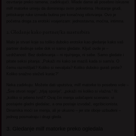
osvrtanje preko ramena, zadirkujući. Mlade dame ali posebno iskusne
milf matorke umeju da dominiraju ovim pokretima. Hvatanje grudi,
pritiskanje ruke između butina pre konačnog otkrivanja. Ovo je
početna droga za erotski voajerizam: jednostavna, moćna, intimna.
2. Gledanje kako partner/ka masturbira
Malo je stvari koje su toliko duboko erotske kao gledanje kako vaš
partner dodiruje sebe dok vi samo gledate. Ključ ovde je –
uzdržanost. Bez dodirivanja – ni nju/njega, ni sebe. Samo gledate i
pitate seksi pitanja: „Pokaži mi kako se maziš kada si sam/a. O
čemu razmišljaš? Koliko si nevaljala? Koliko duboko guraš prste?
Koliko snažno stežeš kurac?“
Neka zadirkuju. Možete dati uputstva, milf matorke to posebno vole –
„Šire otvori noge“, „trljaj sporije“, „pokaži mi koliko si vlažna.“ Ili:
„koliko si jebeno tvrd?“ Ovaj čin menja uobičajeni scenario: vi
postajete gladni gledalac, a ona postaje izvođač, egzibicionista.
Dinamika moći se menja, ali je ukusno – jer ste oboje uzbuđeni –
jednog posmatraju i drugi gleda.
3. Gledanje milf matorke preko ogledala