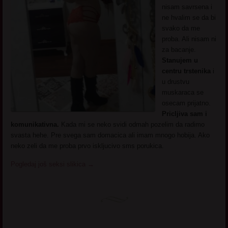
nisam savrsena i
ne hvalim se da bi
svako da me
proba. Ali nisam ni
za bacanje.
Stanujem u
centru trstenika
i
u drustvu
muskaraca se
osecam prijatno.
Pricljiva sam i
komunikativna.
Kada mi se neko svidi odmah pozelim da radimo
svasta hehe. Pre svega sam domacica ali imam mnogo hobija. Ako
neko zeli da me proba prvo iskljucivo sms porukica.
Pogledaj još seksi slikica
→