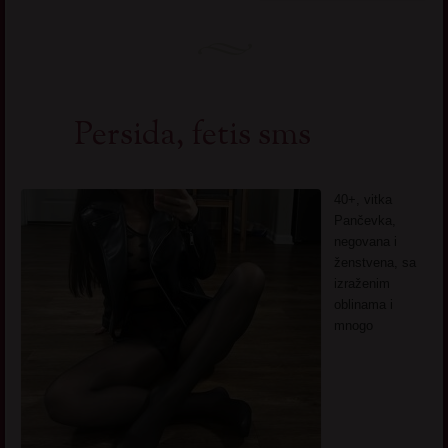
Persida, fetis sms
40+, vitka
Pančevka,
negovana i
ženstvena, sa
izraženim
oblinama i
mnogo