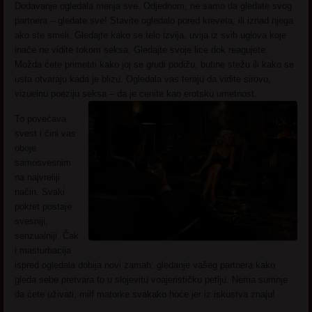
Dodavanje ogledala menja sve. Odjednom, ne samo da gledate svog
partnera – gledate sve! Stavite ogledalo pored kreveta, ili iznad njega
ako ste smeli. Gledajte kako se telo izvija, uvija iz svih uglova koje
inače ne vidite tokom seksa. Gledajte svoje lice dok reagujete.
Možda ćete primetiti kako joj se grudi podižu, butine stežu ili kako se
usta otvaraju kada je blizu. Ogledala vas teraju da vidite sirovu,
vizuelnu poeziju seksa – da je cenite kao erotsku umetnost.
To povećava
svest i čini vas
oboje
samosvesnim
na najvreliji
način. Svaki
pokret postaje
svesniji,
senzualniji. Čak
i masturbacija
ispred ogledala dobija novi zamah: gledanje vašeg partnera kako
gleda sebe pretvara to u slojevitu voajerističku petlju. Nema sumnje
da ćete uživati, milf matorke svakako hoće jer iz iskustva znaju!