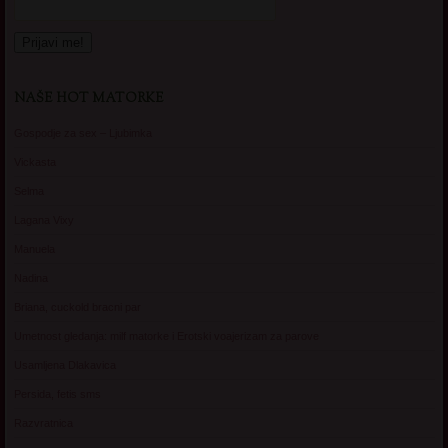
NAŠE HOT MATORKE
Gospodje za sex – Ljubimka
Vickasta
Selma
Lagana Vixy
Manuela
Nadina
Briana, cuckold bracni par
Umetnost gledanja: milf matorke i Erotski voajerizam za parove
Usamljena Dlakavica
Persida, fetis sms
Razvratnica