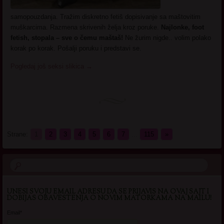
samopouzdanja. Tražim diskretno fetiš dopisivanje sa maštovitim
muškarcima. Razmena skrivenih želja kroz poruke.
Najlonke, foot
fetish, stopala – sve o čemu maštaš!
Ne žurim nigde.. volim polako
korak po korak. Pošalji poruku i predstavi se.
Pogledaj još seksi slikica
→
Strane:
1
2
3
4
5
6
7
...
115
»
UNESI SVOJU EMAIL ADRESU DA SE PRIJAVIS NA OVAJ SAJT I
DOBIJAS OBAVESTENJA O NOVIM MATORKAMA NA MAILU!
Email*