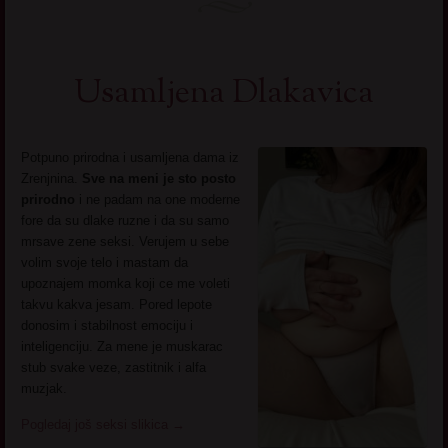
Usamljena Dlakavica
Potpuno prirodna i usamljena dama iz
Zrenjnina.
Sve na meni je sto posto
prirodno
i ne padam na one moderne
fore da su dlake ruzne i da su samo
mrsave zene seksi. Verujem u sebe
volim svoje telo i mastam da
upoznajem momka koji ce me voleti
takvu kakva jesam. Pored lepote
donosim i stabilnost emociju i
inteligenciju. Za mene je muskarac
stub svake veze, zastitnik i alfa
muzjak.
Pogledaj još seksi slikica
→