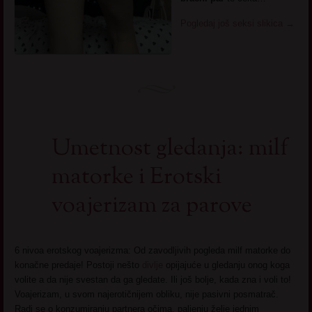
Pogledaj još seksi slikica
→
Umetnost gledanja: milf
matorke i Erotski
voajerizam za parove
6 nivoa erotskog voajerizma: Od zavodljivih pogleda milf matorke do
konačne predaje! Postoji nešto
divlje
opijajuće u gledanju onog koga
volite a da nije svestan da ga gledate. Ili još bolje, kada zna i voli to!
Voajerizam, u svom najerotičnijem obliku, nije pasivni posmatrač.
Radi se o konzumiranju partnera očima, paljenju želje jednim