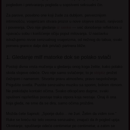
pogledom i pretvaranju pogleda u sopstveni seksualni čin.
Za parove, posebno one koji žude za dubljom, perverznijom
intimnošću, voajerizam otvara prozor u nove slojeve strasti, ranjivosti
i poverenja. Ovo nije gledanje
iz senke
— već donošenje reflektora u
spavaću sobu i korišćenje očiju poput milovanja. U nastavku
istražujemo nivoe senzualnog voajerizma, od nežnog do tabua, svaki
pomera granice dalje dok privlači partnera bliže.
1. Gledanje milf matorke dok se polako svlači
Postoji divna vrsta mučenja u gledanju onog koga želite, kako polako
skida slojeve odeće. Ovo nije samo svlačenje; to je
striptiz
prožet
čežnjom i namerom. Stvorite pravu atmosferu, pravo raspoloženje.
Prigušite svetla. Pustite senzualnu muziku sa sporim, bolnim ritmom.
Ne prekidajte kontakt očima. Svako otkopčano dugme, svaki
spušteni rajsferšlus postaje traka otpora koja nestaje. Onaj ili ona
koja gleda, ne sme da se dira, samo očima proždire.
Možda ćete šapnuti: „Sporije dušo… ne žuri. Želim da vidim sve.“
Ruke se kreću niz telo veoma senzualno, znajući da ih pogled upija.
Okretanje, spuštanje odeće centimetar po centimetar, a zatim se