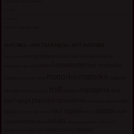
Zena dobre duse, Marcika
Zverka
Transica
Jelisava, zena bez stida
MATORKA – ONA TRAŽI NJEGA – HOT MATORKE
beogradjanka
crnka
domacica
beograd
baka
bucka
diskretna
hotmatorke
hot matorke
hotline
guzata
dopisivanje
matorke
matorka
iskusna
matorke
licni oglasi
lepa
milf
napaljena
ona
milfare
za seks
matorke za sex
plavuša
razvedena
trazi njega
seks
seksi adresar
seksi
sisata
sex oglasi
oglasi
sisate
sekssms
sexsms
sex matorke
udata
sms
slobodna
starija
velike sise
vruci
upoznavanje
zgodna
za mladje
za seks
razgovori
za mlade