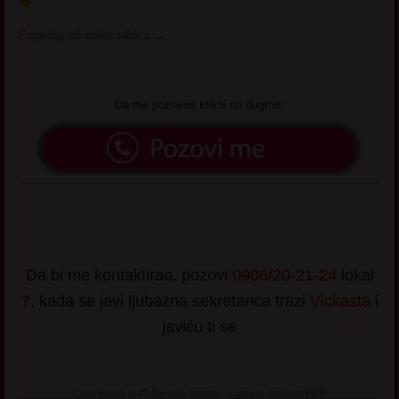
Pogledaj još seksi slikica
→
Da me pozoveš klikni na dugme:
Da bi me kontaktirao, pozovi
0906/20-21-24
lokal
7
, kada se javi ljubazna sekretarica trazi
Vickasta
i
javiću ti se