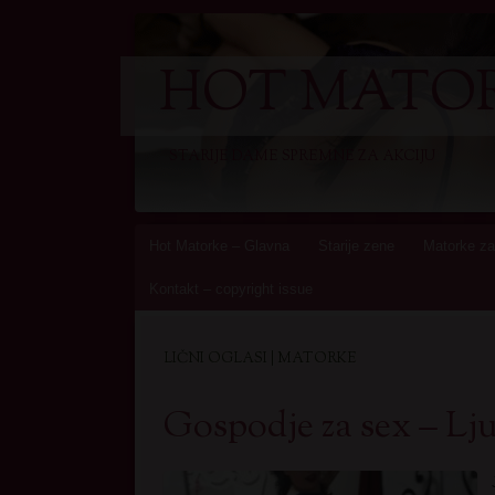
HOT MATOR
STARIJE DAME SPREMNE ZA AKCIJU
Skip
Hot Matorke – Glavna
Starije zene
Matorke za
to
Kontakt – copyright issue
content
LIČNI OGLASI | MATORKE
Gospodje za sex – L