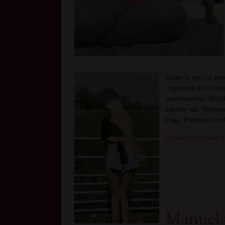
Glupo je reci za se
i spremna da ti po
samouvereno. Mozda
zavede red. Dominant
kraju. Prednost vis
Pogledaj još seksi s
Manuel