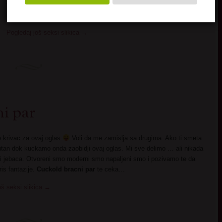
telo ima
ali je ne koristim samo u svoju korist. Vazno mi je da
hemija i strast budu obostrani.
Pogledaj još seksi slikica
→
ni par
 krivac za ovaj oglas
Voli da me zamislja sa drugima. Ako ti smeta
sutan dok kuckamo onda zaobidji ovaj oglas. Mi sve delimo … ali nikada
li jebaca. Otvoreni smo moderni smo napaljeni smo i pozivamo te da
is fantazije.
Cuckold bracni par
te ceka…
oš seksi slikica
→