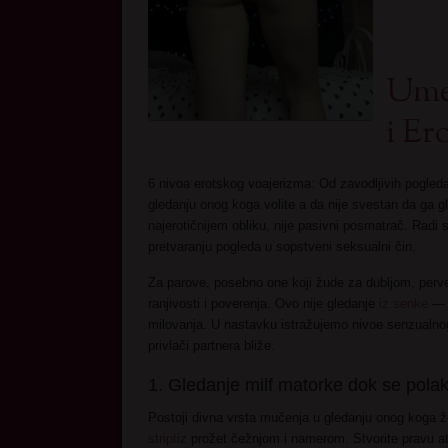
Umet
i Er
6 nivoa erotskog voajerizma: Od zavodljivih pogled
gledanju onog koga volite a da nije svestan da ga gle
najerotičnijem obliku, nije pasivni posmatrač. Radi
pretvaranju pogleda u sopstveni seksualni čin.
Za parove, posebno one koji žude za dubljom, perver
ranjivosti i poverenja. Ovo nije gledanje
iz senke
— v
milovanja. U nastavku istražujemo nivoe senzualno
privlači partnera bliže.
1. Gledanje milf matorke dok se polak
Postoji divna vrsta mučenja u gledanju onog koga že
striptiz
prožet čežnjom i namerom. Stvorite pravu at