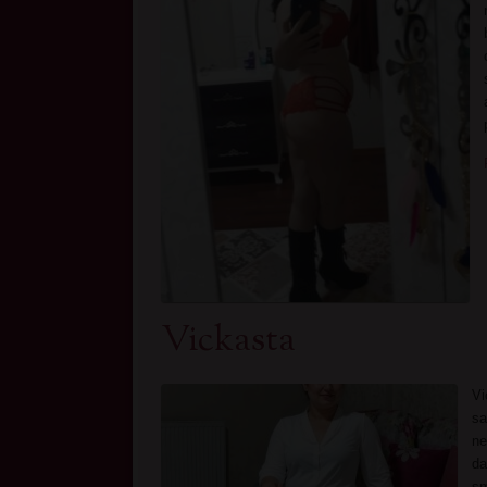
Vickasta
Vi
sa
ne
da
sm