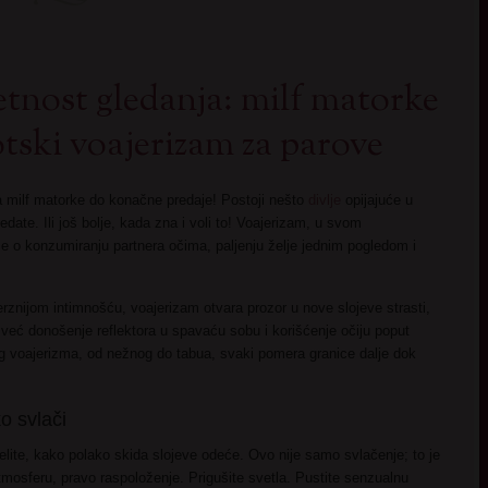
nost gledanja: milf matorke
otski voajerizam za parove
a milf matorke do konačne predaje! Postoji nešto
divlje
opijajuće u
date. Ili još bolje, kada zna i voli to! Voajerizam, u svom
 se o konzumiranju partnera očima, paljenju želje jednim pogledom i
znijom intimnošću, voajerizam otvara prozor u nove slojeve strasti,
eć donošenje reflektora u spavaću sobu i korišćenje očiju poput
g voajerizma, od nežnog do tabua, svaki pomera granice dalje dok
o svlači
lite, kako polako skida slojeve odeće. Ovo nije samo svlačenje; to je
mosferu, pravo raspoloženje. Prigušite svetla. Pustite senzualnu