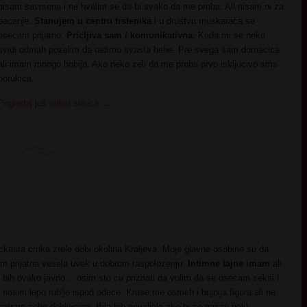
nisam savrsena i ne hvalim se da bi svako da me proba. Ali nisam ni za
bacanje.
Stanujem u centru trstenika
i u drustvu muskaraca se
osecam prijatno.
Pricljiva sam i komunikativna.
Kada mi se neko
svidi odmah pozelim da radimo svasta hehe. Pre svega sam domacica
ali imam mnogo hobija. Ako neko zeli da me proba prvo iskljucivo sms
porukica.
Pogledaj još seksi slikica
→
ckasta crnka zrele dobi okolina Kraljeva. Moje glavne osobine su da
m prijatna vesela uvek u dobrom raspolozenju.
Intimne tajne imam
ali
 bih ovako javno… osim sto cu priznati da volim da se osecam seksi i
 nosim lepo rublje ispod odece. Krase me osmeh i bujnija figura ali ne
atram sebe debljucom. Bila bih nevaljala ako bi se nasao neki