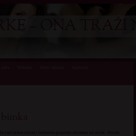
KE – ONA TRAŽI 
 seks
Matorke
Seksi adresar
Ispovesti
jubimka
Ja sam prava socna i nestasna gospodja stvorena za uzitak. Mozda