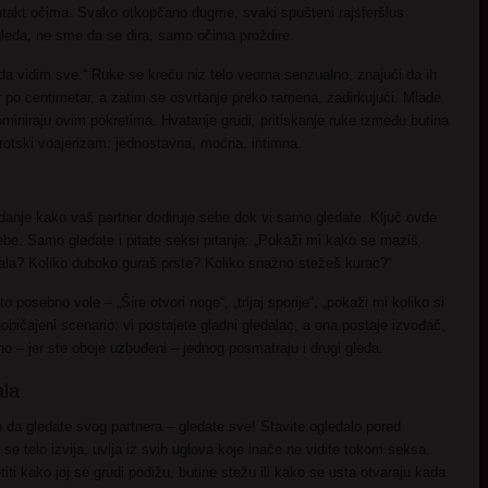
ntakt očima. Svako otkopčano dugme, svaki spušteni rajsferšlus
 gleda, ne sme da se dira, samo očima proždire.
da vidim sve.“ Ruke se kreću niz telo veoma senzualno, znajući da ih
 po centimetar, a zatim se osvrtanje preko ramena, zadirkujući. Mlade
iniraju ovim pokretima. Hvatanje grudi, pritiskanje ruke između butina
rotski voajerizam: jednostavna, moćna, intimna.
edanje kako vaš partner dodiruje sebe dok vi samo gledate. Ključ ovde
sebe. Samo gledate i pitate seksi pitanja: „Pokaži mi kako se maziš
ala? Koliko duboko guraš prste? Koliko snažno stežeš kurac?“
 posebno vole – „Šire otvori noge“, „trljaj sporije“, „pokaži mi koliko si
 uobičajeni scenario: vi postajete gladni gledalac, a ona postaje izvođač,
no – jer ste oboje uzbuđeni – jednog posmatraju i drugi gleda.
ala
a gledate svog partnera – gledate sve! Stavite ogledalo pored
 se telo izvija, uvija iz svih uglova koje inače ne vidite tokom seksa.
iti kako joj se grudi podižu, butine stežu ili kako se usta otvaraju kada