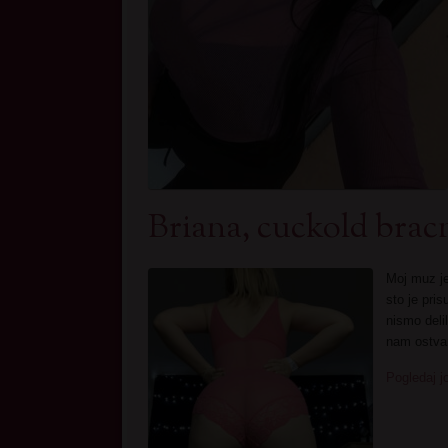
Briana, cuckold brac
Moj muz je
sto je pri
nismo deli
nam ostvar
Pogledaj j