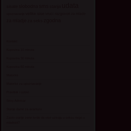
udata
sms
sisate
slobodna
starija
velike sise
vruci razgovori
za mlade
upoznavanje
zgodna
za mladje
za seks
Kontakt
Kupovina 10 minuta
Kupovina 30 minuta
Kupovina 60 minuta
Matorke
Matorke za upoznavanje
Pravilnik i uslovi
Sexy Adresar
Starije dame za avanturu
Zasto starije zene tvrde da vise uzivaju u seksu nego u
mladosti?