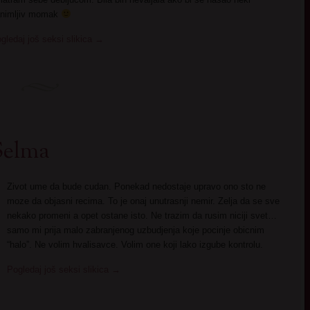
nimljiv momak
gledaj još seksi slikica
→
Selma
Zivot ume da bude cudan. Ponekad nedostaje upravo ono sto ne
moze da objasni recima. To je onaj unutrasnji nemir. Zelja da se sve
nekako promeni a opet ostane isto. Ne trazim da rusim niciji svet…
samo mi prija malo zabranjenog uzbudjenja koje pocinje obicnim
“halo”. Ne volim hvalisavce. Volim one koji lako izgube kontrolu.
Pogledaj još seksi slikica
→