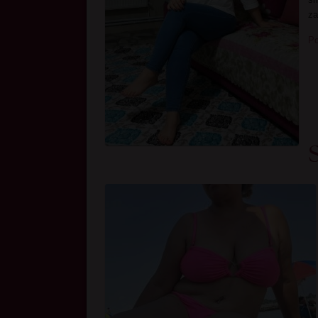
za
Po