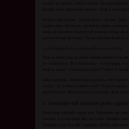
muziku sa sporim, bolnim ritmom. Ne prekidajte ko
postaje traka otpora koja nestaje. Onaj ili ona koja
Možda ćete šapnuti: „Sporije dušo… ne žuri. Želim 
pogled upija. Okretanje, spuštanje odeće centimetar
dame ali posebno iskusne milf matorke umeju da dom
pre konačnog otkrivanja. Ovo je početna droga za e
2. Gledanje kako partner/ka masturbira
Malo je stvari koje su toliko duboko erotske kao gl
je – uzdržanost. Bez dodirivanja – ni nju/njega, ni 
kada si sam/a. O čemu razmišljaš? Koliko si nevalj
Neka zadirkuju. Možete dati uputstva, milf matorke to
vlažna.“ Ili: „koliko si jebeno tvrd?“ Ovaj čin menja
egzibicionista. Dinamika moći se menja, ali je ukus
3. Gledanje milf matorke preko ogled
Dodavanje ogledala menja sve. Odjednom, ne samo d
kreveta, ili iznad njega ako ste smeli. Gledajte kako
Gledajte svoje lice dok reagujete. Možda ćete primet