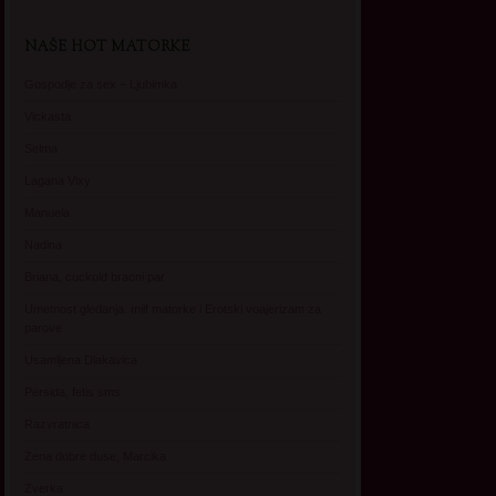
NAŠE HOT MATORKE
Gospodje za sex – Ljubimka
Vickasta
Selma
Lagana Vixy
Manuela
Nadina
Briana, cuckold bracni par
Umetnost gledanja: milf matorke i Erotski voajerizam za
parove
Usamljena Dlakavica
Persida, fetis sms
Razvratnica
Zena dobre duse, Marcika
Zverka