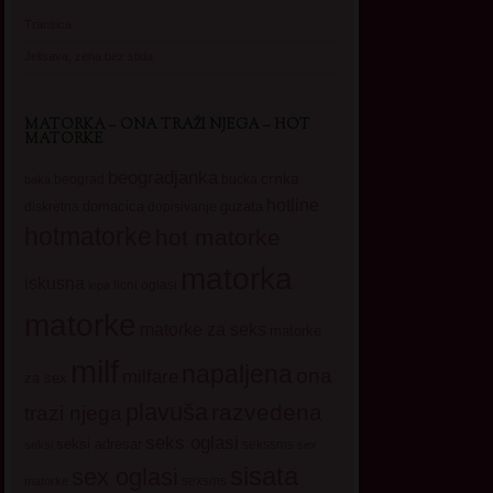
Transica
Jelisava, zena bez stida
MATORKA – ONA TRAŽI NJEGA – HOT
MATORKE
beogradjanka
crnka
beograd
baka
bucka
hotline
domacica
guzata
dopisivanje
diskretna
hotmatorke
hot matorke
matorka
iskusna
licni oglasi
lepa
matorke
matorke za seks
matorke
milf
napaljena
ona
milfare
za sex
plavuša
razvedena
trazi njega
seks oglasi
seksi adresar
sekssms
seksi
sex
sisata
sex oglasi
sexsms
matorke