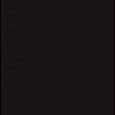
Zdravka
Gospodje za sex – Ljubimka
Vickasta
Selma
Lagana Vixy
Manuela
Nadina
Briana, cuckold bracni par
Umetnost gledanja: milf matorke i Erotski voajerizam za parove
Usamljena Dlakavica
Persida, fetis sms
Razvratnica
Zena dobre duse, Marcika
Zverka
Transica