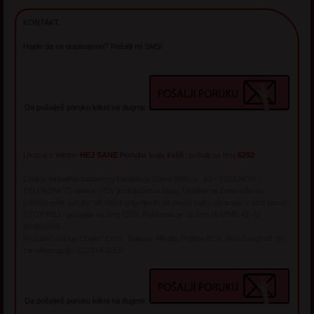
KONTAKT:
Hajde da se dopisujemo? Pošalji mi SMS!
Da pošalješ poruku klikni na dugme:
Ukucaj u telefon
HEJ SANE
Poruku koju želiš
i pošalji na broj
6292
Chat je virtualno-zabavnog karaktera. Cena SMS-a - A1 - TELENOR -
TELEKOM: 72 dinara. PDV je uključen u cenu. Ukoliko ne želite više da
primate sms poruke od dama prijavljenih na ovom sajtu, ukucajte u sms poruci
STOP HEJ i pošaljite na broj 6292. Reklamacije na broj 064/045-41-42
MediaSMS
Pružalac usluge Dopler d.o.o., Bulevar Mihajla Pupina 6/16, Novi Beograd, tel.
za reklamacije: 011/214-3050
Da pošalješ poruku klikni na dugme: