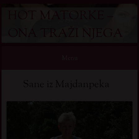
HOT MATORKE –
ONA TRAŽI NJEGA
Menu
Skip
Sane iz Majdanpeka
to
content