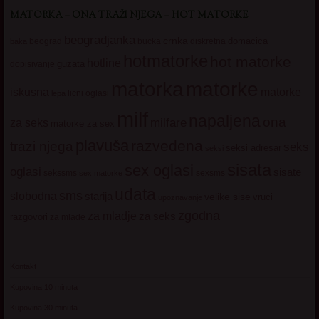
MATORKA – ONA TRAŽI NJEGA – HOT MATORKE
beogradjanka
crnka
domacica
beograd
baka
bucka
diskretna
hotmatorke
hot matorke
hotline
guzata
dopisivanje
matorke
matorka
iskusna
matorke
licni oglasi
lepa
milf
napaljena
ona
milfare
za seks
matorke za sex
plavuša
razvedena
trazi njega
seks
seksi adresar
seksi
sisata
sex oglasi
oglasi
sisate
sekssms
sexsms
sex matorke
udata
sms
slobodna
starija
velike sise
vruci
upoznavanje
zgodna
za mladje
za seks
razgovori
za mlade
Kontakt
Kupovina 10 minuta
Kupovina 30 minuta