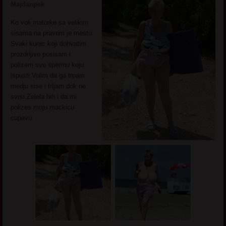
Majdanpek
Ko voli matorke sa velikim
sisama na pravom je mestu.
Svaki kurac koji dohvatim
prozdrljivo posisam i
polizem svu spermu koju
ispusti.Volim da ga trpam
medju sise i trljam dok ne
svrsi.Zelela bih i da mi
polizes moju mackicu
cupavu.