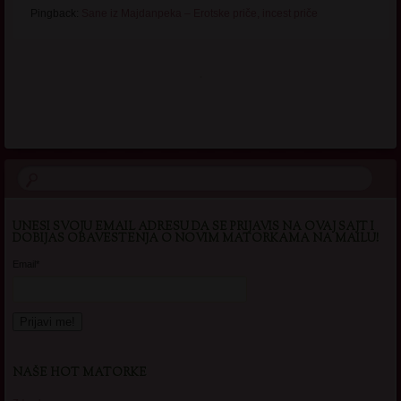
Pingback:
Sane iz Majdanpeka – Erotske priče, incest priče
.
UNESI SVOJU EMAIL ADRESU DA SE PRIJAVIS NA OVAJ SAJT I
DOBIJAS OBAVESTENJA O NOVIM MATORKAMA NA MAILU!
Email*
NAŠE HOT MATORKE