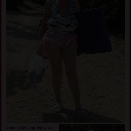
Sane 60god. spremacica