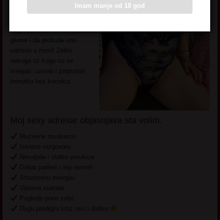
Imam manje od 18 god
Jaki muskarci koji umeju da
zagrle cvrsto, da flertuju bez
glume i da probude ono
vatreno u meni! Zelim
nekoga uz koga cu se
smejati, uzivati i prepustiti
trenutku bez kocnica.
Moj sexy adresar objasnjava sta volim.
Muzevne muskarce
Iskrene razgovore
Nevaljale i slatke porukice
Dobar parfem i lep osmeh
Strastvenu energiju
Vatrene susrete
Poglede pune zelje
Dugu predigru kroz reci i dodire