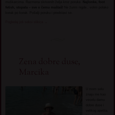
muškarcima. Razmena skrivenih želja kroz poruke.
Najlonke, foot
fetish, stopala – sve o čemu maštaš!
Ne žurim nigde.. volim polako
korak po korak. Pošalji poruku i predstavi se.
Pogledaj još seksi slikica
→
Zena dobre duse,
Marcika
U mom selu
znaju me kao
veselu damu
dobre duse i
velikog apetita.