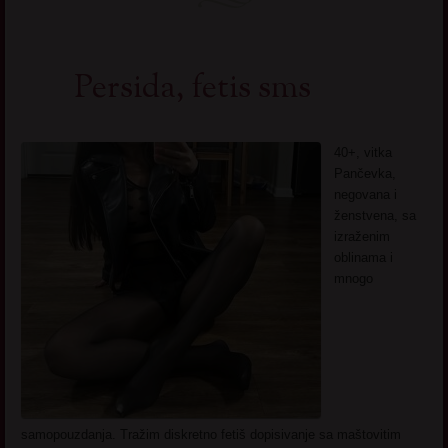
Persida, fetis sms
40+, vitka
Pančevka,
negovana i
ženstvena, sa
izraženim
oblinama i
mnogo
samopouzdanja. Tražim diskretno fetiš dopisivanje sa maštovitim