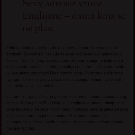
Sexy adresar vruce
Emilijane – dama koja se
ne plasi
Zrela dama koja zna sta zeli, moj sexy adresar odise vrelinom i
erotikom! Dobrodosli! Kazu da zena sa godinama gubi mladalacku
ludost… Ja mislim upravo suprotno. Sto sam starija, to bolje znam
koliko zivot moze biti sladak, uzbudljiv i pun strasti. Zato sam ovde
— bez glume bez maski i bez praznih prica. Ovde smo svi iz istog
razloga:
dobra energija
, zabava, flert, druzenje, hemija… a ako se
desi nesto vise – jos bolje!
Ja sam Emilijana. Zrela, negovana, zenstvena i veoma svesna svog
izgleda. Imam preko 50 godina, ali energiju koja mnoge mladje zene
ostavlja daleko iza sebe. Volim kada muskarac ume da gleda zenu sa
zeljom, sa vatrom u jebenim ocima. Privlace me harizma,
samopouzdanje i sve ostalo sto ces kroz moj sexy adresar saznati…
nastavi da citas.