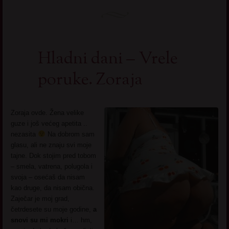
Hladni dani – Vrele
poruke. Zoraja
Zoraja ovde. Žena velike
guze i još većeg apetita ..
nezasita
Na dobrom sam
glasu, ali ne znaju svi moje
tajne. Dok stojim pred tobom
– smela, vatrena, polugola i
svoja – osećaš da nisam
kao druge, da nisam obična.
Zaječar je moj grad,
četrdesete su moje godine,
a
snovi su mi mokri
i… hm,