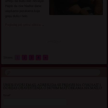
umeju da budu baš nevaljali.
Hajde da ove hladne dane
ulepšamo porukama koje
greju dušu i telo.
Pogledaj još seksi slikica
→
Strane:
1
2
3
4
»
UNESI SVOJU EMAIL ADRESU DA SE PRIJAVIS NA OVAJ SAJT I
DOBIJAS OBAVESTENJA O NOVIM MATORKAMA NA MAILU!
Email*