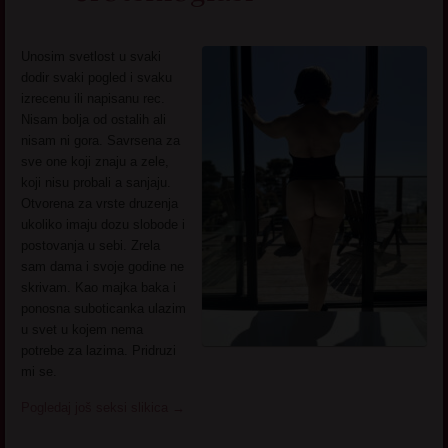
Unosim svetlost u svaki
dodir svaki pogled i svaku
izrecenu ili napisanu rec.
Nisam bolja od ostalih ali
nisam ni gora. Savrsena za
sve one koji znaju a zele,
koji nisu probali a sanjaju.
Otvorena za vrste druzenja
ukoliko imaju dozu slobode i
postovanja u sebi. Zrela
sam dama i svoje godine ne
skrivam. Kao majka baka i
ponosna suboticanka ulazim
u svet u kojem nema
potrebe za lazima. Pridruzi
mi se.
Pogledaj još seksi slikica
→