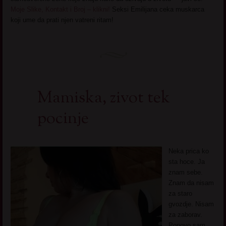
Moje Slike, Kontakt i Broj – klikni!
Seksi Emilijana ceka muskarca
koji ume da prati njen vatreni ritam!
Mamiska, zivot tek
pocinje
Neka prica ko
sta hoce. Ja
znam sebe.
Znam da nisam
za staro
gvozdje. Nisam
za zaborav.
Ponovo sam