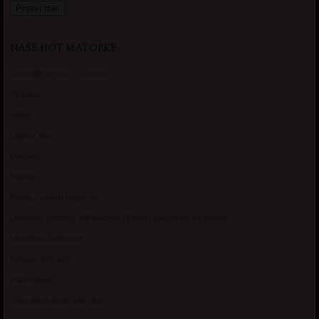
NAŠE HOT MATORKE
Gospodje za sex – Ljubimka
Vickasta
Selma
Lagana Vixy
Manuela
Nadina
Briana, cuckold bracni par
Umetnost gledanja: milf matorke i Erotski voajerizam za parove
Usamljena Dlakavica
Persida, fetis sms
Razvratnica
Zena dobre duse, Marcika