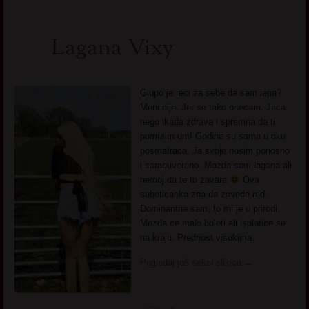
Lagana Vixy
Glupo je reci za sebe da sam lepa?
Meni nije. Jer se tako osecam. Jaca
nego ikada zdrava i spremna da ti
pomutim um! Godine su samo u oku
posmatraca. Ja svoje nosim ponosno
i samouvereno. Mozda sam lagana ali
nemoj da te to zavara
Ova
suboticanka zna da zavede red.
Dominantna sam, to mi je u prirodi.
Mozda ce malo boleti ali isplatice se
na kraju. Prednost visokima.
Pogledaj još seksi slikica
→