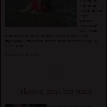
Muskarci se
cude kakvu
energiju imam u
mojim
godinama.
Mozda nisam
vise u cvetu
mladosti ali moja dusa je razigrana i srecna.
Mozemo da se
dopisujemo u svako
doba jer sam slobodna penzionerka koja voli
sve sa svima.
Pogledaj još seksi slikica
→
Jelisava, zena bez stida
Kao zena koja se bavi javnim