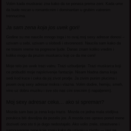
Volim kada muskarac zna kako da se ponasa prema zeni. Kada ume
da bude nezan u romanticnim i dominantan u grubim vatrenim
trennucima.
Ja sam zena koja jos uvek gori!
Godine su me naucile mnogo toga i to ovaj moj sexy adresar donosi –
uzivam u sebi, uzivam u slobodi i otvorenosti. Naucila sam kako da
ne trosim vreme na pogresne ljude. Danas znam koliko vredim i
koliko mogu da pruzim muskarcu koji ce da me ceni!
Moje telo jos uvek trazi vatru. Trazi uzbudjenje. Trazi muskarca koji
ce probuditi moje najskrivenije fantazije. Nisam hladna dama koja
sedi kod kuce i ceka da joj zivot prodje. Ja zivim punim plucima i
pisem ovaj sexy adresar mokra i vlazna. Volim dodire, hemiju, smeh,
vino uz dobru muziku i sve sto nas cini srecnim (i napaljenim).
Moj sexy adresar ceka… ako si spreman?
Mozda sam bas ja zena koju trazis. Mozda ce jedna mala stidljiva
porukica biti dovoljna da pozelis jos. A mozda ces upravo pored mene
doziveti ono sto ti je dugo nedostajalo. Ako volis zrele, strastvene i
samouverene zene koje znaju kako da uzivaju u zivotu — javi se.