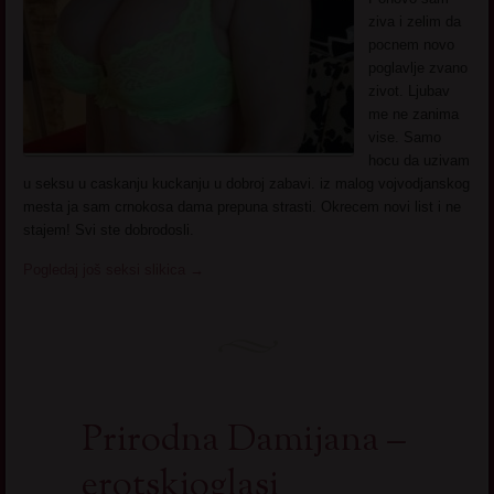
ziva i zelim da
pocnem novo
poglavlje zvano
zivot. Ljubav
me ne zanima
vise. Samo
hocu da uzivam
u seksu u caskanju kuckanju u dobroj zabavi. iz malog vojvodjanskog
mesta ja sam crnokosa dama prepuna strasti. Okrecem novi list i ne
stajem! Svi ste dobrodosli.
Pogledaj još seksi slikica
→
Prirodna Damijana –
erotskioglasi