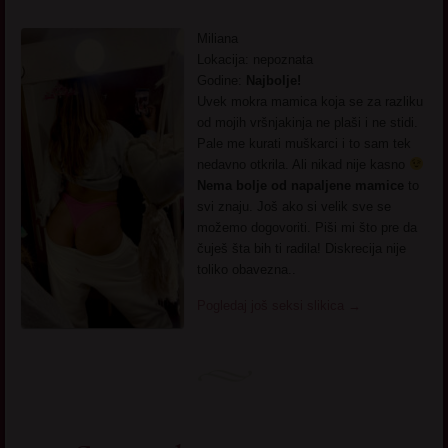
Miliana
Lokacija: nepoznata
Godine:
Najbolje!
Uvek mokra mamica koja se za razliku
od mojih vršnjakinja ne plaši i ne stidi.
Pale me kurati muškarci i to sam tek
nedavno otkrila. Ali nikad nije kasno
Nema bolje od napaljene mamice
to
svi znaju. Još ako si velik sve se
možemo dogovoriti. Piši mi što pre da
čuješ šta bih ti radila! Diskrecija nije
toliko obavezna..
Pogledaj još seksi slikica
→