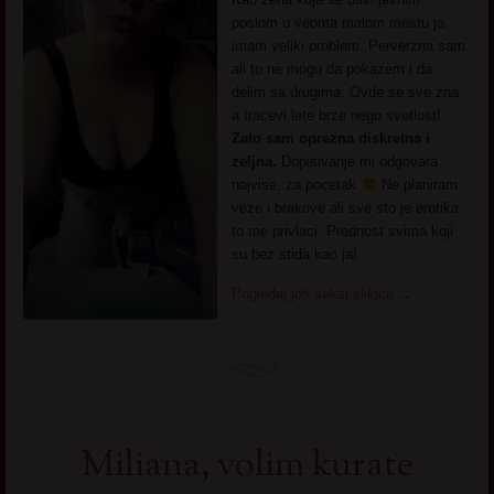
poslom u veoma malom mestu ja
imam veliki problem. Perverzna sam
ali to ne mogu da pokazem i da
delim sa drugima. Ovde se sve zna
a tracevi lete brze nego svetlost!
Zato sam oprezna diskretna i
zeljna.
Dopisivanje mi odgovara
najvise, za pocetak
Ne planiram
veze i brakove ali sve sto je erotika
to me privlaci. Prednost svima koji
su bez stida kao ja!
Pogledaj još seksi slikica
→
Miliana, volim kurate