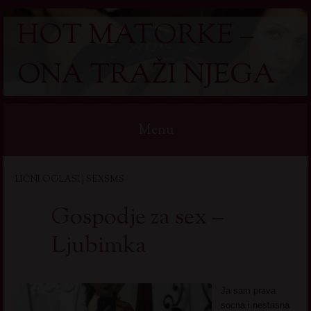
HOT MATORKE –
ONA TRAŽI NJEGA
Menu
Skip
LIČNI OGLASI | SEXSMS
to
content
Gospodje za sex –
Ljubimka
Ja sam prava
socna i nestasna