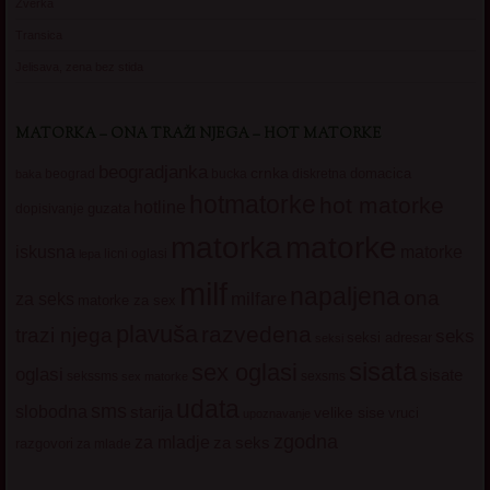
Zverka
Transica
Jelisava, zena bez stida
MATORKA – ONA TRAŽI NJEGA – HOT MATORKE
beogradjanka
crnka
domacica
beograd
baka
bucka
diskretna
hotmatorke
hot matorke
hotline
guzata
dopisivanje
matorke
matorka
iskusna
matorke
licni oglasi
lepa
milf
napaljena
ona
milfare
za seks
matorke za sex
plavuša
razvedena
trazi njega
seks
seksi adresar
seksi
sisata
sex oglasi
oglasi
sisate
sekssms
sexsms
sex matorke
udata
sms
slobodna
starija
velike sise
vruci
upoznavanje
zgodna
za mladje
za seks
razgovori
za mlade