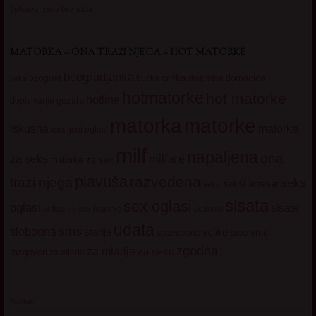
Jelisava, zena bez stida
MATORKA – ONA TRAŽI NJEGA – HOT MATORKE
beogradjanka
crnka
domacica
beograd
baka
bucka
diskretna
hotmatorke
hot matorke
hotline
guzata
dopisivanje
matorke
matorka
iskusna
matorke
licni oglasi
lepa
milf
napaljena
ona
milfare
za seks
matorke za sex
plavuša
razvedena
trazi njega
seks
seksi adresar
seksi
sisata
sex oglasi
oglasi
sisate
sekssms
sexsms
sex matorke
udata
sms
slobodna
starija
velike sise
vruci
upoznavanje
zgodna
za mladje
za seks
razgovori
za mlade
Kontakt