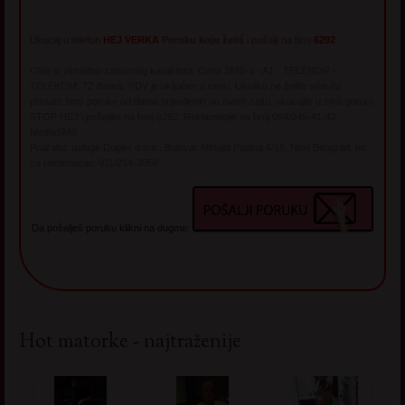
Ukucaj u telefon
HEJ VERKA
Poruku koju želiš
i pošalji na broj
6292
Chat je virtualno-zabavnog karaktera. Cena SMS-a - A1 - TELENOR -
TELEKOM: 72 dinara. PDV je uključen u cenu. Ukoliko ne želite više da
primate sms poruke od dama prijavljenih na ovom sajtu, ukucajte u sms poruci
STOP HEJ i pošaljite na broj 6292. Reklamacije na broj 064/045-41-42
MediaSMS
Pružalac usluge Dopler d.o.o., Bulevar Mihajla Pupina 6/16, Novi Beograd, tel.
za reklamacije: 011/214-3050
Da pošalješ poruku klikni na dugme:
Hot matorke - najtraženije