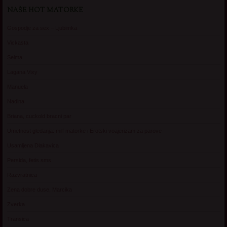
NAŠE HOT MATORKE
Gospodje za sex – Ljubimka
Vickasta
Selma
Lagana Vixy
Manuela
Nadina
Briana, cuckold bracni par
Umetnost gledanja: milf matorke i Erotski voajerizam za parove
Usamljena Dlakavica
Persida, fetis sms
Razvratnica
Zena dobre duse, Marcika
Zverka
Transica