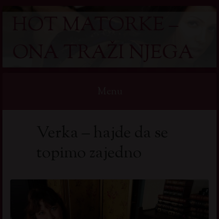
HOT MATORKE –
ONA TRAŽI NJEGA
Menu
Skip
Verka – hajde da se
to
content
topimo zajedno