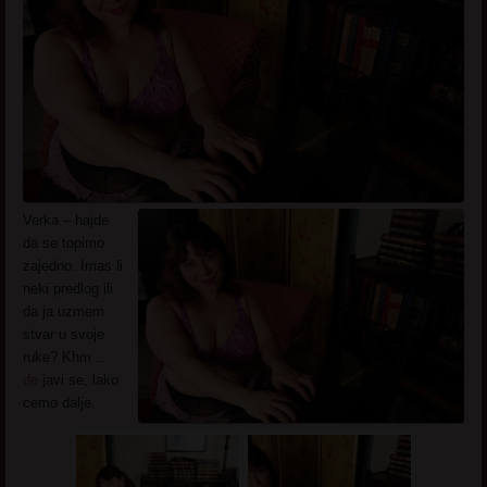
Verka – hajde
da se topimo
zajedno. Imas li
neki predlog ili
da ja uzmem
stvar u svoje
ruke? Khm ..
de
javi se, lako
cemo dalje.