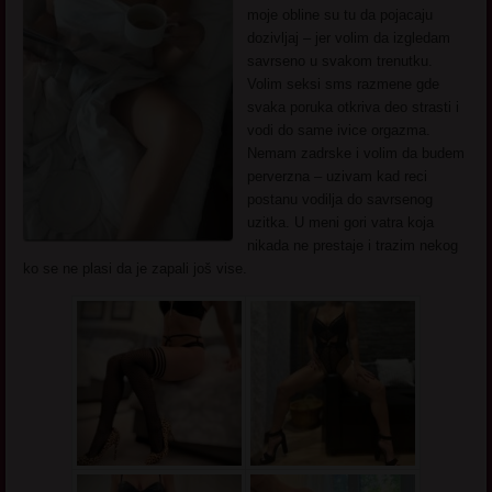
moje obline su tu da pojacaju
dozivljaj – jer volim da izgledam
savrseno u svakom trenutku.
Volim seksi sms razmene gde
svaka poruka otkriva deo strasti i
vodi do same ivice orgazma.
Nemam zadrske i volim da budem
perverzna – uzivam kad reci
postanu vodilja do savrsenog
uzitka. U meni gori vatra koja
nikada ne prestaje i trazim nekog
ko se ne plasi da je zapali još vise.