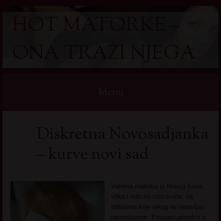
HOT MATORKE –
ONA TRAŽI NJEGA
Menu
Skip
Diskretna Novosadjanka
to
content
– kurve novi sad
Vatrena matorka iz Novog Sada,
vitka i odlicno odrzavana, sa
oblinama koje nikog ne ostavljaju
ravnodusnim. Potpuno prirodna a