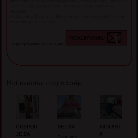
primate sms poruke od dama prijavljenih na ovom sajtu, ukucajte u sms poruci
STOP HEJ i pošaljite na broj 6292. Reklamacije na broj 064/045-41-42
MediaSMS
Pružalac usluge Dopler d.o.o., Bulevar Mihajla Pupina 6/16, Novi Beograd, tel.
za reklamacije: 011/214-3050
Da pošalješ poruku klikni na dugme:
Hot matorke - najtraženije
GOSPOD
SELMA
VICKAST
JE ZA
A
Zivot ume