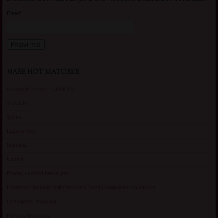
Email*
NAŠE HOT MATORKE
Gospodje za sex – Ljubimka
Vickasta
Selma
Lagana Vixy
Manuela
Nadina
Briana, cuckold bracni par
Umetnost gledanja: milf matorke i Erotski voajerizam za parove
Usamljena Dlakavica
Persida, fetis sms