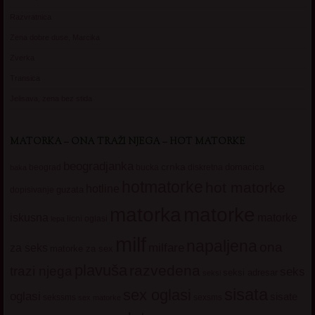
Razvratnica
Zena dobre duse, Marcika
Zverka
Transica
Jelisava, zena bez stida
MATORKA – ONA TRAŽI NJEGA – HOT MATORKE
beogradjanka
crnka
domacica
beograd
baka
bucka
diskretna
hotmatorke
hot matorke
hotline
guzata
dopisivanje
matorke
matorka
iskusna
matorke
licni oglasi
lepa
milf
napaljena
ona
milfare
za seks
matorke za sex
plavuša
razvedena
trazi njega
seks
seksi adresar
seksi
sisata
sex oglasi
oglasi
sisate
sekssms
sexsms
sex matorke