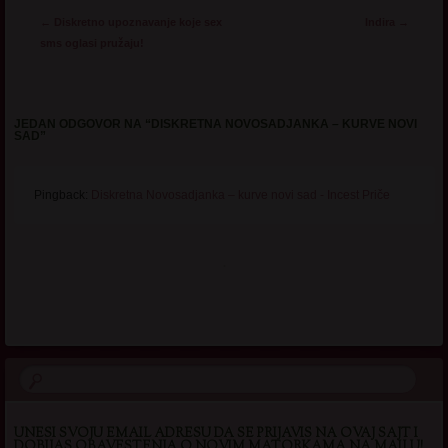
Post navigation
←
Diskretno upoznavanje koje sex
Indira
→
sms oglasi pružaju!
JEDAN ODGOVOR NA “
DISKRETNA NOVOSADJANKA – KURVE NOVI
SAD
”
Pingback:
Diskretna Novosadjanka – kurve novi sad - Incest Priče
.
UNESI SVOJU EMAIL ADRESU DA SE PRIJAVIS NA OVAJ SAJT I
DOBIJAS OBAVESTENJA O NOVIM MATORKAMA NA MAILU!