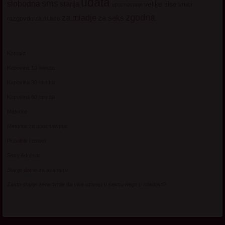
udata
sms
slobodna
starija
velike sise
vruci
upoznavanje
zgodna
za mladje
za seks
razgovori
za mlade
Kontakt
Kupovina 10 minuta
Kupovina 30 minuta
Kupovina 60 minuta
Matorke
Matorke za upoznavanje
Pravilnik i uslovi
Sexy Adresar
Starije dame za avanturu
Zasto starije zene tvrde da vise uzivaju u seksu nego u mladosti?