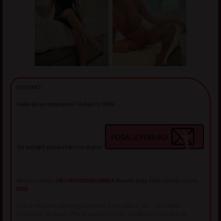
KONTAKT:
Hajde da se dopisujemo? Pošalji mi SMS!
Da pošalješ poruku klikni na dugme:
Ukucaj u telefon
HEJ NOVOSADJANKA
Poruku koju želiš
i pošalji na broj
6292
Chat je virtualno-zabavnog karaktera. Cena SMS-a - A1 - TELENOR -
TELEKOM: 72 dinara. PDV je uključen u cenu. Ukoliko ne želite više da