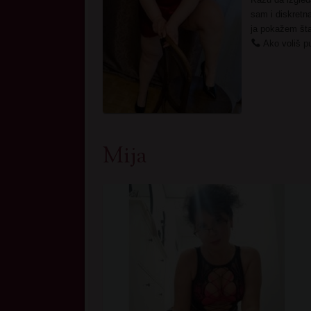
sam i diskretna
ja pokažem šta
Ako voliš pu
Mija