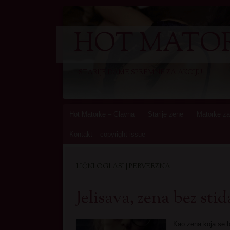
HOT MATOR
STARIJE DAME SPREMNE ZA AKCIJU
Skip
Hot Matorke – Glavna
Starije zene
Matorke za
to
Kontakt – copyright issue
content
LIČNI OGLASI | PERVERZNA
Jelisava, zena bez stid
Kao zena koja se 