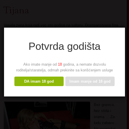
Tijana
Vesela zena koja radi vec sto godina na salteru. Dostojanstvena fina
kulturna….
E sad dosta je bilo … hocu mladjeg punoletnog da malo podelimo
Potvrda godišta
MISLJENJA
Ako imate manje od
18
godina, a nemate dozvolu
roditelja/staratelja, odmah prekinite sa korišćenjem usluge
DA imam 18 god
Imam manje od 18 god
Nemoralna
Bez granica,
bez stida i
srama … Za
ludu zabavu ..
Ne razmisljaj