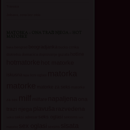
Transica
Jelisava, zena bez stida
MATORKA – ONA TRAŽI NJEGA – HOT
MATORKE
beogradjanka
crnka
beograd
baka
bucka
hotline
domacica
guzata
dopisivanje
diskretna
hotmatorke
hot matorke
matorka
iskusna
licni oglasi
lepa
matorke
matorke za seks
matorke
milf
napaljena
ona
milfare
za sex
plavuša
razvedena
trazi njega
seks oglasi
seksi adresar
sekssms
seksi
sex
sisata
sex oglasi
sexsms
matorke