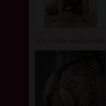
Ako volis analni seks