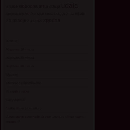
udata
sms
sisate
slobodna
starija
velike sise
vruci razgovori
za mlade
upoznavanje
zgodna
za mladje
za seks
Kontakt
Kupovina 10 minuta
Kupovina 30 minuta
Kupovina 60 minuta
Matorke
Matorke za upoznavanje
Pravilnik i uslovi
Sexy Adresar
Starije dame za avanturu
Zasto starije zene tvrde da vise uzivaju u seksu nego u
mladosti?