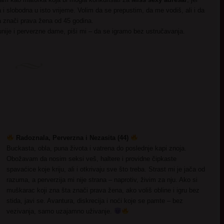
 i slobodna u isto vrijeme. Volim da se prepustim, da me vodiš, ali i da
 znači prava žena od 45 godina.
nije i perverzne dame, piši mi – da se igramo bez ustručavanja.
Radoznala, Perverzna i Nezasita (44)
Buckasta, obla, puna života i vatrena do poslednje kapi znoja.
Obožavam da nosim seksi veš, haltere i providne čipkaste
spavaćice koje kriju, ali i otkrivaju sve što treba. Strast mi je jača od
razuma, a perverzija mi nije strana – naprotiv, živim za nju. Ako si
muškarac koji zna šta znači prava žena, ako voliš obline i igru bez
stida, javi se. Avantura, diskrecija i noći koje se pamte – bez
vezivanja, samo uzajamno uživanje.