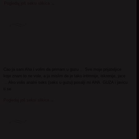
Pogledaj još seksi slikica
→
Cao ja sam Aha i volim da primam u guzu … Sve moje prijateljice
koje znam to ne vole, a ja mislim da je tako intimnije, iskrenije, jace
… Ako volis analni seks (seks u guzu) posalji mi AHA GUZA i javicu
ti se
Pogledaj još seksi slikica
→