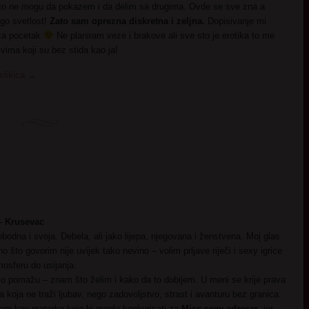
 to ne mogu da pokazem i da delim sa drugima. Ovde se sve zna a
ego svetlost!
Zato sam oprezna diskretna i zeljna.
Dopisivanje mi
 za pocetak
Ne planiram veze i brakove ali sve sto je erotika to me
svima koji su bez stida kao ja!
slikica
→
a
– Krusevac
odna i svoja. Debela, ali jako lijepa, njegovana i ženstvena. Moj glas
ono što govorim nije uvijek tako nevino – volim prljave riječi i sexy igrice
mosferu do usijanja.
 pomažu – znam što želim i kako da to dobijem. U meni se krije prava
koja ne traži ljubav, nego zadovoljstvo, strast i avanturu bez granica.
am kao matorka koja bi mogla konkurisati za
Miss sexy adresar
, jer