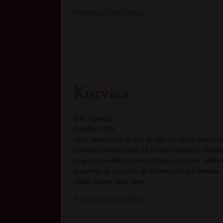
Pogledaj još seksi slikica
→
Kurvica
Ime: Kurvica
Godište: 1979.
Opis:
Nepotrebno je reći da sam za većinu poznanik
normalna vredna dama sa svojim manama i vrlinama.
znaju da ja volim kad me nazivaju kurvicom. Volim
izazovno, da zavodim, da budem prljava u krevetu.
i dalje ostane naša tajna.
Pogledaj još seksi slikica
→