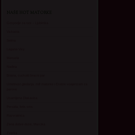
NAŠE HOT MATORKE
Gospodje za sex – Ljubimka
Vickasta
Selma
Lagana Vixy
Manuela
Nadina
Briana, cuckold bracni par
Umetnost gledanja: milf matorke i Erotski voajerizam za
parove
Usamljena Dlakavica
Persida, fetis sms
Razvratnica
Zena dobre duse, Marcika
Zverka