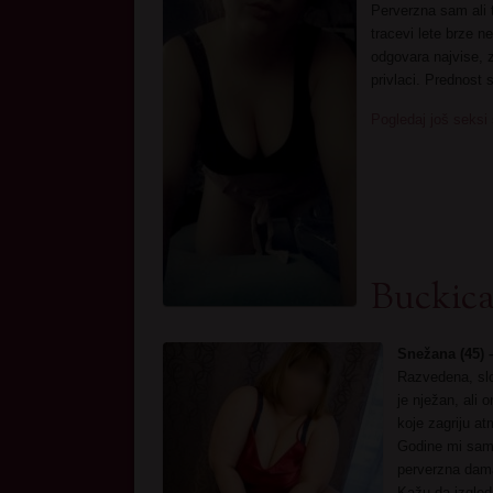
Perverzna sam ali
tracevi lete brze n
odgovara najvise,
privlaci. Prednost 
Pogledaj još seksi 
Buckic
Snežana (45) 
Razvedena, slob
je nježan, ali 
koje zagriju at
Godine mi samo
perverzna dama 
Kažu da izgled