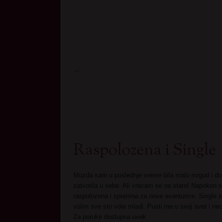
→
Raspolozena i Single
Mozda sam u poslednje vreme bila malo mrgud i d
zatvorila u sebe. Ali vracam se na staro! Napokon 
raspolozena i spremna za nove avanturice. Single s
volim sve sto vole mladi. Pusti me u svoj svet i nec
Za poruke dostupna uvek.