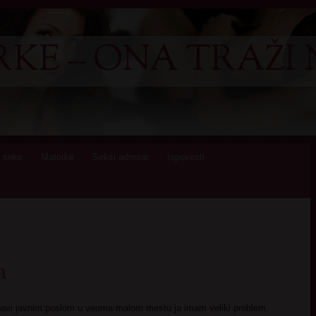
KE – ONA TRAŽI 
 seks
Matorke
Seksi adresar
Ispovesti
a
bavi javnim poslom u veoma malom mestu ja imam veliki problem.