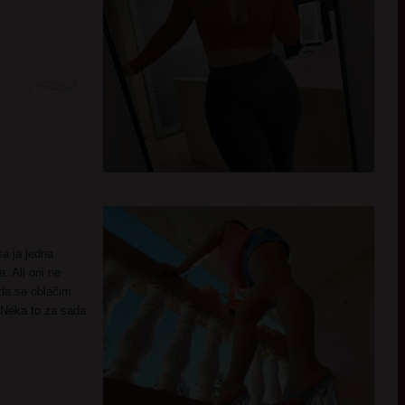
a ja jedna
 Ali oni ne
 da se oblačim
 Neka to za sada