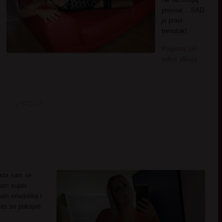
previse …SAD
je pravi
trenutak!
Pogledaj još
seksi slikica
osta sam se
sam super
am mladolika i
es se pokajati.