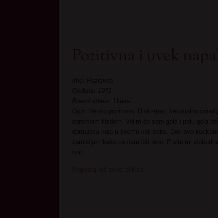
Pozitivna i uvek napa
Ime: Pozitivna
Godiste: 1971.
Bracni status: Udata
Opis:
Vecito pozitivna. Diskretna. Seksualno iznad
ogromnim libidom. Volim da sam gola i polu gola po 
domacica koja u svemu vidi seks. Dok ovo kuckam 
zamisljam kako ce nam biti lepo. Pisite mi slobodna 
noci.
Pogledaj još seksi slikica
→