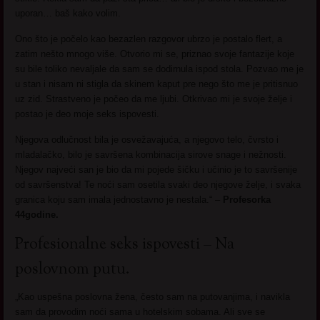
uporan… baš kako volim.
Ono što je počelo kao bezazlen razgovor ubrzo je postalo flert, a
zatim nešto mnogo više. Otvorio mi se, priznao svoje fantazije koje
su bile toliko nevaljale da sam se dodirnula ispod stola. Pozvao me je
u stan i nisam ni stigla da skinem kaput pre nego što me je pritisnuo
uz zid. Strastveno je počeo da me ljubi. Otkrivao mi je svoje želje i
postao je deo moje seks ispovesti.
Njegova odlučnost bila je osvežavajuća, a njegovo telo, čvrsto i
mladalačko, bilo je savršena kombinacija sirove snage i nežnosti.
Njegov najveći san je bio da mi pojede šičku i učinio je to savršenije
od savršenstva! Te noći sam osetila svaki deo njegove želje, i svaka
granica koju sam imala jednostavno je nestala.“ –
Profesorka
44godine.
Profesionalne seks ispovesti – Na
poslovnom putu.
„Kao uspešna poslovna žena, često sam na putovanjima, i navikla
sam da provodim noći sama u hotelskim sobama. Ali sve se