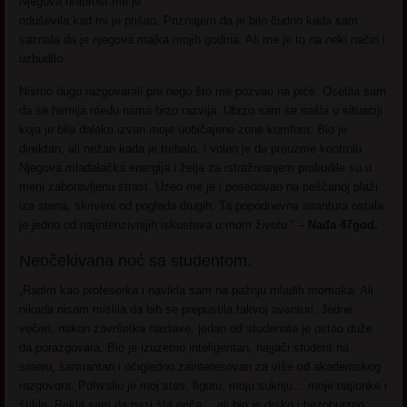
Njegova hrabrost me je
oduševila kad mi je prišao. Priznajem da je bilo čudno kada sam
saznala da je njegova majka mojih godina. Ali me je to na neki način i
uzbudilo.
Nismo dugo razgovarali pre nego što me pozvao na piće. Osetila sam
da se hemija među nama brzo razvija. Ubrzo sam se našla u situaciji
koja je bila daleko izvan moje uobičajene zone komfora. Bio je
direktan, ali nežan kada je trebalo, i voleo je da preuzme kontrolu.
Njegova mladalačka energija i želja za istraživanjem probudile su u
meni zaboravljenu strast. Uzeo me je i posedovao na peščanoj plaži
iza stena, skriveni od pogleda drugih. Ta popodnevna avantura ostala
je jedno od najintenzivnijih iskustava u mom životu.“ –
Nađa 47god.
Neočekivana noć sa studentom.
„Radim kao profesorka i navikla sam na pažnju mlađih momaka. Ali
nikada nisam mislila da bih se prepustila takvoj avanturi. Jedne
večeri, nakon završetka nastave, jedan od studenata je ostao duže
da porazgovara. Bio je izuzetno inteligentan, najjači student na
smeru, šarmantan i očigledno zainteresovan za više od akademskog
razgovora. Pohvalio je moj stas, figuru, moju suknju… moje najlonke i
štikle. Rekla sam da pazi šta priča… ali bio je drsko i bezobrazno