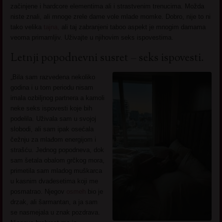
začinjene i hardcore elementima ali i strastvenim trenucima. Možda
niste znali, ali mnoge zrele dame vole mlade momke. Dobro, nije to ni
tako velika
tajna,
ali taj zabranjeni taboo aspekt je mnogim damama
veoma primamljiv. Uživajte u njihovim seks ispovestima.
Letnji popodnevni susret – seks ispovesti.
„Bila sam razvedena nekoliko
godina i u tom periodu nisam
imala ozbiljnog partnera a kamoli
neke seks ispovesti koje bih
podelila. Uživala sam u svojoj
slobodi, ali sam ipak osećala
čežnju za mlađom energijom i
strašću. Jednog popodneva, dok
sam šetala obalom grčkog mora,
primetila sam mladog muškarca
u kasnim dvadesetima koji me
posmatrao. Njegov
osmeh
bio je
drzak, ali šarmantan, a ja sam
se nasmejala u znak pozdrava.