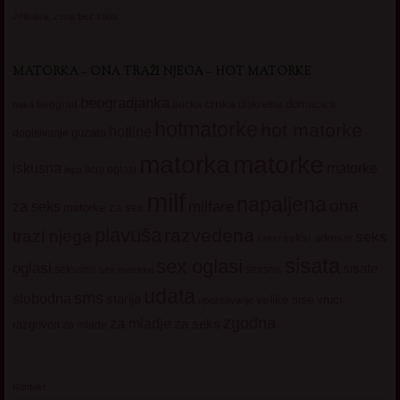
Jelisava, zena bez stida
MATORKA – ONA TRAŽI NJEGA – HOT MATORKE
beogradjanka
crnka
domacica
beograd
baka
bucka
diskretna
hotmatorke
hot matorke
hotline
guzata
dopisivanje
matorke
matorka
iskusna
matorke
licni oglasi
lepa
milf
napaljena
ona
milfare
za seks
matorke za sex
plavuša
razvedena
trazi njega
seks
seksi adresar
seksi
sisata
sex oglasi
oglasi
sisate
sekssms
sexsms
sex matorke
udata
sms
slobodna
starija
velike sise
vruci
upoznavanje
zgodna
za mladje
za seks
razgovori
za mlade
Kontakt