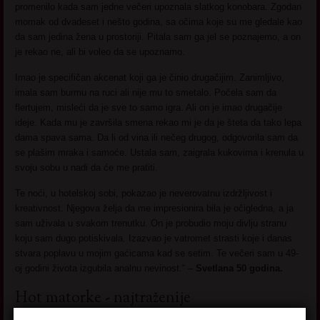
promenilo kada sam jedne večeri upoznala slatkog konobara. Zgodan
momak od dvadeset i nešto godina, sa očima koje su me gledale kao
da sam jedina žena u prostoriji. Pitala sam ga jel se poznajemo, a on
je rekao ne, ali bi voleo da se upoznamo.
Imao je specifičan akcenat koji ga je činio drugačijim. Zanimljivo,
imala sam burmu na ruci ali nije mu to smetalo. Počela sam da
flertujem, misleći da je sve to samo igra. Ali on je imao drugačije
ideje. Kada mu je završila smena rekao mi je da je šteta da tako lepa
dama spava sama. Da li od vina ili nečeg drugog, odgovorila sam da
se plašim mraka i samoće. Ustala sam, zaigrala kukovima i krenula u
svoju sobu u nadi da će me pratiti.
Te noći, u hotelskoj sobi, pokazao je neverovatnu izdržljivost i
kreativnost. Njegova želja da me impresionira bila je očigledna, a ja
sam uživala u svakom trenutku. On je probudio moju divlju stranu
koju sam dugo potiskivala. Izazvao je vatromet strasti koje i danas
stvara poplavu u mojim gaćicama kad se setim. Te večeri sam u 49-
oj godini života izgubila analnu nevinost.“ –
Svetlana 50 godina.
Hot matorke - najtraženije