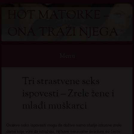
HOT MATORKE –
ONA TRAŽI NJEGA
Menu
Skip
Tri strastvene seks
to
content
ispovesti – Zrele žene i
mlađi muškarci
Ovakve seks ispovesti mogu da dožive samo starije iskusne zrele
dame koje vole da istražuju. Njihove seksualne avanture su često