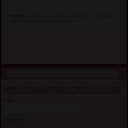
Pingback:
Tri strastvene seks ispovesti - Zrele žene i mlađi muškarci -
Erotske Priče – Uzbuđenje Počinje Ovde!
.
UNESI SVOJU EMAIL ADRESU DA SE PRIJAVIS NA OVAJ SAJT I
DOBIJAS OBAVESTENJA O NOVIM MATORKAMA NA MAILU!
Email*