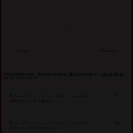
Post navigation
←
Tetkica
Strastvena
→
3 ODGOVORA NA “
TRI STRASTVENE SEKS ISPOVESTI – ZRELE ŽENE I
MLAĐI MUŠKARCI
”
Pingback:
Vruce erotske price xxx - Strast sa iskusnim damama - Hot
Matorke - ona traži njega
Pingback:
Vruce erotske price xxx - Strast sa iskusnim damama - Sex
priče - erotske, perverzne, incest