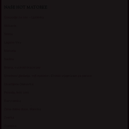
NAŠE HOT MATORKE
Gospodje za sex – Ljubimka
Vickasta
Selma
Lagana Vixy
Manuela
Nadina
Briana, cuckold bracni par
Umetnost gledanja: milf matorke i Erotski voajerizam za parove
Usamljena Dlakavica
Persida, fetis sms
Razvratnica
Zena dobre duse, Marcika
Zverka
Transica