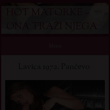
HOT MATORKE –
ONA TRAŽI NJEGA
Menu
Skip
Lavica 1972. Pančеvo
to
content