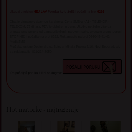
Ukucaj u telefon
HEJ LAV
Poruku koju želiš
i pošalji na broj
6292
Chat je virtualno-zabavnog karaktera. Cena SMS-a - A1 - TELENOR -
TELEKOM: 72 dinara. PDV je uključen u cenu. Ukoliko ne želite više da
primate sms poruke od dama prijavljenih na ovom sajtu, ukucajte u sms poruci
STOP HEJ i pošaljite na broj 6292. Reklamacije na broj 064/045-41-42
MediaSMS
Pružalac usluge Dopler d.o.o., Bulevar Mihajla Pupina 6/16, Novi Beograd, tel.
za reklamacije: 011/214-3050
Da pošalješ poruku klikni na dugme:
Hot matorke - najtraženije