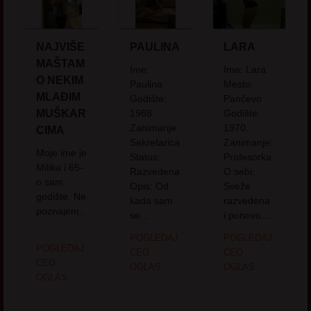
NAJVIŠE
PAULINA
LARA
MAŠTAM
Ime:
Ime: Lara
O NEKIM
Paulina
Mesto:
MLAĐIM
Godište:
Pančevo
MUŠKAR
1968.
Godište:
Zanimanje:
1970.
CIMA
Sekretarica
Zanimanje:
Moje ime je
Status:
Profesorka
Milika i 65-
Razvedena
O sebi:
o sam
Opis: Od
Sveže
godište. Ne
kada sam
razvedena
poznajem..
se...
i ponovo...
.
POGLEDAJ
POGLEDAJ
POGLEDAJ
CEO
CEO
CEO
OGLAS
OGLAS
OGLAS