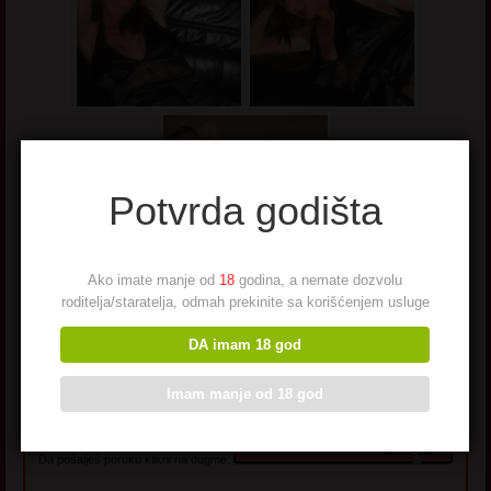
Potvrda godišta
Ako imate manje od
18
godina, a nemate dozvolu
roditelja/staratelja, odmah prekinite sa korišćenjem usluge
KONTAKT:
DA imam 18 god
Hajde da se dopisujemo? Pošalji mi SMS!
Imam manje od 18 god
Da pošalješ poruku klikni na dugme: