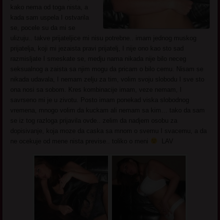
kako nema od toga nista, a
kada sam uspela I ostvarila
se, pocele su da mi se
ulizuju.. takve prijateljice mi nisu potrebne.. imam jednog muskog
prijatelja, koji mi jezaista pravi prijatelj, I nije ono kao sto sad
razmisljate I smeskate se, medju nama nikada nije bilo neceg
seksualnog a zaista sa njim mogu da pricam o bilo cemu. Nisam se
nikada udavala, I nemam zelju za tim, volim svoju slobodu I sve sto
ona nosi sa sobom. Kres kombinacije imam, veze nemam, I
savrseno mi je u zivotu. Posto imam ponekad viska slobodnog
vremena, mnogo volim da kuckam ali nemam sa kim… tako da sam
se iz tog razloga prijavila ovde.. zelim da nadjem osobu za
dopisivanje, koja moze da caska sa mnom o svemu I svacemu, a da
ne ocekuje od mene nista previse.. toliko o meni
LAV