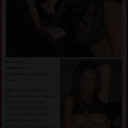
Ime
: Lavica
Godiste
: 1972
Zanimanje
: Kozmeticarka
Grad
:
Pancevo
Opis
: Imam svoj lokal, I
svoje verne musterije koje su
sa mnom od prvog dana..
imala sam puno drugarica
koje su mi okrenule ledja
kada sam otvorila lokal,
govorile su kako cu propasti I