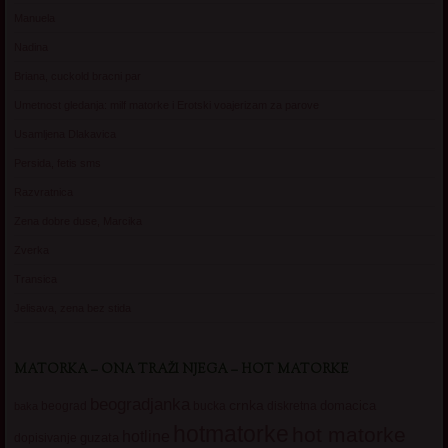
Manuela
Nadina
Briana, cuckold bracni par
Umetnost gledanja: milf matorke i Erotski voajerizam za parove
Usamljena Dlakavica
Persida, fetis sms
Razvratnica
Zena dobre duse, Marcika
Zverka
Transica
Jelisava, zena bez stida
MATORKA – ONA TRAŽI NJEGA – HOT MATORKE
beogradjanka
crnka
domacica
beograd
baka
bucka
diskretna
hotmatorke
hot matorke
hotline
guzata
dopisivanje