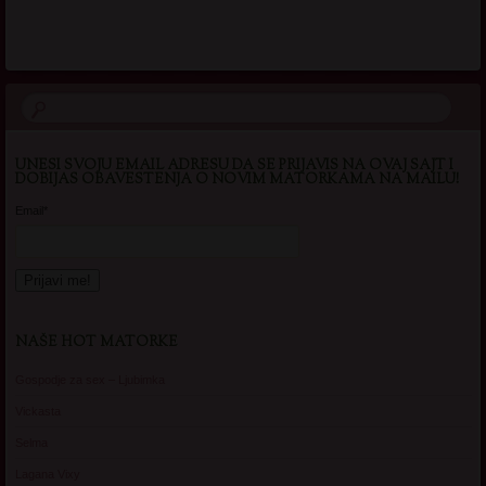
UNESI SVOJU EMAIL ADRESU DA SE PRIJAVIS NA OVAJ SAJT I
DOBIJAS OBAVESTENJA O NOVIM MATORKAMA NA MAILU!
Email*
NAŠE HOT MATORKE
Gospodje za sex – Ljubimka
Vickasta
Selma
Lagana Vixy