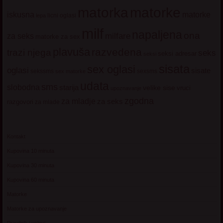
matorke
matorka
iskusna
matorke
licni oglasi
lepa
milf
napaljena
ona
milfare
za seks
matorke za sex
plavuša
razvedena
trazi njega
seks
seksi adresar
seksi
sisata
sex oglasi
oglasi
sisate
sekssms
sexsms
sex matorke
udata
sms
slobodna
starija
velike sise
vruci
upoznavanje
zgodna
za mladje
za seks
razgovori
za mlade
Kontakt
Kupovina 10 minuta
Kupovina 30 minuta
Kupovina 60 minuta
Matorke
Matorke za upoznavanje
Pravilnik i uslovi