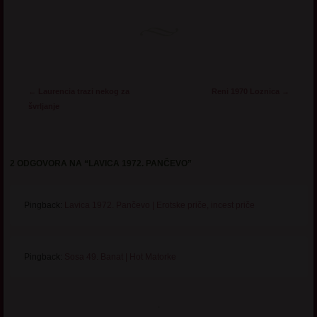
Post navigation
←
Laurencia trazi nekog za
Reni 1970 Loznica
→
švrljanje
2 ODGOVORA NA “
LAVICA 1972. PANČЕVO
”
Pingback:
Lavica 1972. Pančevo | Erotske priče, incest priče
Pingback:
Sosa 49. Banat | Hot Matorke
.