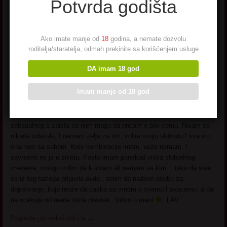
Potvrda godišta
sa mnom od prvog dana..
imala sam puno drugarica
koje su mi okrenule ledja
Ako imate manje od
18
godina, a nemate dozvolu
kada sam otvorila lokal,
roditelja/staratelja, odmah prekinite sa korišćenjem usluge
govorile su kako cu propasti I
kako nema od toga nista, a
DA imam 18 god
kada sam uspela I ostvarila
se, pocele su da mi se
Imam manje od 18 god
ulizuju.. takve prijateljice mi nisu potrebne.. imam jednog muskog
prijatelja, koji mi jezaista pravi prijatelj, I nije ono kao sto sad
razmisljate I smeskate se, medju nama nikada nije bilo neceg
seksualnog a zaista sa njim mogu da pricam o bilo cemu. Nisam se
nikada udavala, I nemam zelju za tim, volim svoju slobodu I sve sto
ona nosi sa sobom. Kres kombinacije imam, veze nemam, I
savrseno mi je u zivotu. Posto imam ponekad viska slobodnog
vremena, mnogo volim da kuckam ali nemam sa kim… tako da sam
se iz tog razloga prijavila ovde.. zelim da nadjem osobu za
dopisivanje, koja moze da caska sa mnom o svemu I svacemu, a da
ne ocekuje od mene nista previse.. toliko o meni
LAV
Pogledaj još seksi slikica
→