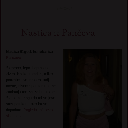
Nastica iz Pančeva
Nastica 61god. konobarica
Pancevo
Skromno, lepo i opusteno
zivim. Koliko zaradim, toliko
potrosim. Ne treba mi tudji
novac, nisam sponzorusa i ne
zanimaju me zauzeti muskarci.
Svi ostali mogu da mi se jave
sms porukom, ako im se
dopadam.
Pogledaj još seksi
slikica
→