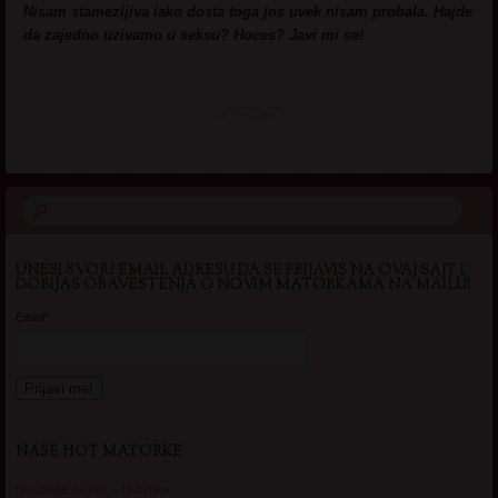
Nisam stamezljiva iako dosta toga jos uvek nisam probala. Hajde
da zajedno uzivamo u seksu? Hoces? Javi mi se!
UNESI SVOJU EMAIL ADRESU DA SE PRIJAVIS NA OVAJ SAJT I
DOBIJAS OBAVESTENJA O NOVIM MATORKAMA NA MAILU!
Email*
NAŠE HOT MATORKE
Gospodje za sex – Ljubimka