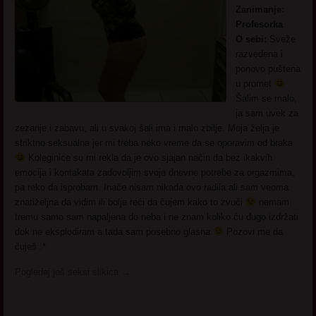
Zanimanje:
Profesorka
O sebi:
Sveže
razvedena i
ponovo puštena
u promet
Šalim se malo,
ja sam uvek za
zezanje i zabavu, ali u svakoj šali ima i malo zbilje. Moja želja je
striktno seksualna jer mi treba neko vreme da se oporavim od braka
Koleginice su mi rekla da je ovo sjajan način da bez ikakvih
emocija i kontakata zadovoljim svoje dnevne potrebe za orgazmima,
pa reko da isprobam. Inače nisam nikada ovo radila ali sam veoma
znatiželjna da vidim ili bolje reći da čujem kako to zvuči
nemam
tremu samo sam napaljena do neba i ne znam koliko ću dugo izdržati
dok ne eksplodiram a tada sam posebno glasna
Pozovi me da
čuješ :*
Pogledaj još seksi slikica
→