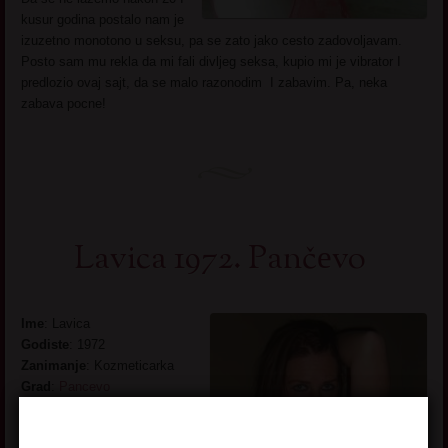
kusur godina postalo nam je
izuzetno monotono u seksu, pa se zato jako cesto zadovoljavam.
Posto sam mu rekla da mi fali divljeg seksa, kupio mi je vibrator I
predlozio ovaj sajt, da se malo razonodim I zabavim. Pa, neka
zabava pocne!
Lavica 1972. Pančеvo
Ime
: Lavica
Godiste
: 1972
Zanimanje
: Kozmeticarka
Grad
:
Pancevo
Opis
: Imam svoj lokal, I
svoje verne musterije koje su