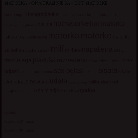
MATORKA – ONA TRAŽI NJEGA – HOT MATORKE
beogradjanka
crnka
domacica
beograd
baka
bucka
diskretna
hotmatorke
hot matorke
hotline
guzata
dopisivanje
matorke
matorka
iskusna
matorke
licni oglasi
lepa
milf
napaljena
ona
milfare
za seks
matorke za sex
plavuša
razvedena
trazi njega
seks
seksi adresar
seksi
sisata
sex oglasi
oglasi
sisate
sekssms
sexsms
sex matorke
udata
sms
slobodna
starija
velike sise
vruci
upoznavanje
zgodna
za mladje
za seks
razgovori
za mlade
Kontakt
Kupovina 10 minuta
Kupovina 30 minuta