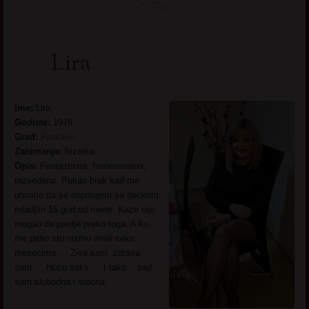
Lira
Ime:
Lira
Godiste:
1978
Grad:
Pancevo
Zanimanje:
frizerka
Opis:
Fantasticna, fenomenalna,
razvedena. Pukao brak kad me
uhvatio da se dopisujem sa deckom
mladjim 15 god od mene. Kaze nije
mogao da predje preko toga. A ko
me pitao sto nismo imali seks
mesecima … Ziva sam, zdrava
sam … Hocu seks … I tako .. sad
sam slobodna i srecna