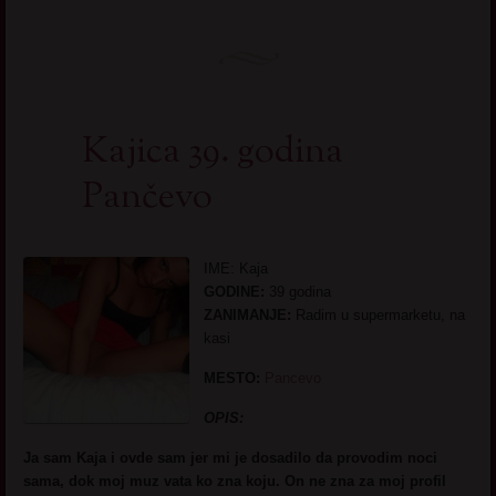
Kajica 39. godina
Pančevo
IME: Kaja
GODINE:
39 godina
ZANIMANJE:
Radim u supermarketu, na
kasi
MESTO:
Pancevo
OPIS:
Ja sam Kaja i ovde sam jer mi je dosadilo da provodim noci
sama, dok moj muz vata ko zna koju. On ne zna za moj profil