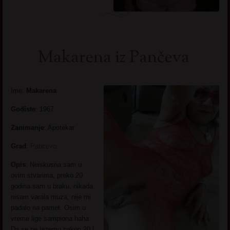
Makarena iz Pančeva
Ime:
Makarena
Godiste
: 1967
Zanimanje
: Apotekar
Grad
:
Pancevo
Opis
: Neiskusna sam u
ovim stvarima, preko 20
godina sam u braku, nikada
nisam varala muza, nije mi
padalo na pamet. Osim u
vreme lige sampiona haha
Da se ne lazemo nakon 20 I