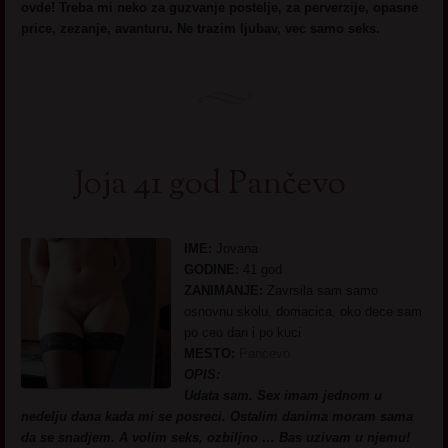
ovde! Treba mi neko za guzvanje postelje, za perverzije, opasne
price, zezanje, avanturu. Ne trazim ljubav, vec samo seks.
Joja 41 god Pančevo
IME:
Jovana
GODINE:
41 god
ZANIMANJE:
Zavrsila sam samo
osnovnu skolu, domacica, oko dece sam
po ceo dan i po kuci
MESTO:
Pancevo
OPIS:
Udata sam. Sex imam jednom u
nedelju dana kada mi se posreci. Ostalim danima moram sama
da se snadjem. A volim seks, ozbiljno … Bas uzivam u njemu!