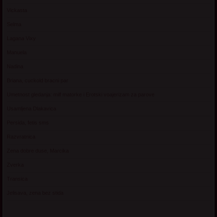
Vickasta
Selma
Lagana Vixy
Manuela
Nadina
Briana, cuckold bracni par
Umetnost gledanja: milf matorke i Erotski voajerizam za parove
Usamljena Dlakavica
Persida, fetis sms
Razvratnica
Zena dobre duse, Marcika
Zverka
Transica
Jelisava, zena bez stida