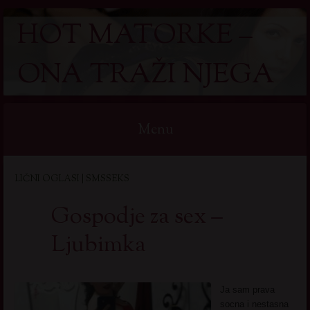
HOT MATORKE –
ONA TRAŽI NJEGA
Menu
Skip
LIČNI OGLASI | SMSSEKS
to
content
Gospodje za sex –
Ljubimka
Ja sam prava
socna i nestasna