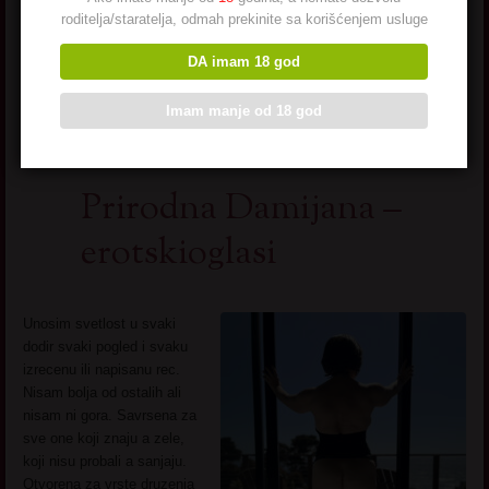
roditelja/staratelja, odmah prekinite sa korišćenjem usluge
Pogledaj još seksi slikica
→
DA imam 18 god
Imam manje od 18 god
Prirodna Damijana –
erotskioglasi
Unosim svetlost u svaki
dodir svaki pogled i svaku
izrecenu ili napisanu rec.
Nisam bolja od ostalih ali
nisam ni gora. Savrsena za
sve one koji znaju a zele,
koji nisu probali a sanjaju.
Otvorena za vrste druzenja