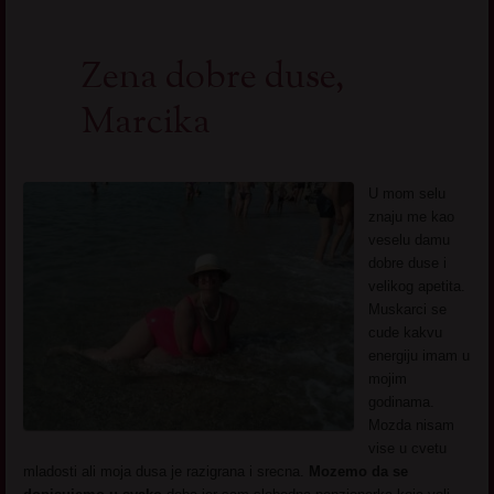
Zena dobre duse,
Marcika
U mom selu
znaju me kao
veselu damu
dobre duse i
velikog apetita.
Muskarci se
cude kakvu
energiju imam u
mojim
godinama.
Mozda nisam
vise u cvetu
mladosti ali moja dusa je razigrana i srecna.
Mozemo da se