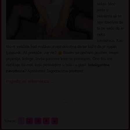
seksi. Moć
jeste u
oblinama ali to
nije dovoljno da
bi se reklo da je
neko
zavodnica. Kao
što ni veličina kod muškarca nije dovoljna da se kaže da je sjajan
ljubavnik. Ali pomaže, zar ne?
Bavim se običnim poslom, imam
prijatelje, kolege, bivše partnere koje ne pominjem. Ono što me
razlikuje su moć koju posedujem u telu i u glavi.
Inteligentna
zavodnica
? Apsolutno! Jagodnicima prednost.
Pogledaj još seksi slikica
→
Strane:
1
2
3
4
»