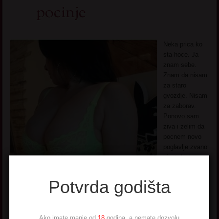
pocinje
Neka prica ko
sta hoce. Ja
znam sebe.
Znam da nisam
za staro
gvozdje. Nisam
za zaborav.
Ponovo sam
ziva i zelim da
pocnem novo
poglavlje zvano
zivot. Ljubav
me ne zanima
vise. Samo
Potvrda godišta
hocu da uzivam
u seksu u caskanju kuckanju u dobroj zabavi. iz malog vojvodjanskog
mesta ja sam crnokosa dama prepuna strasti. Okrecem novi list i ne
Ako imate manje od
18
godina, a nemate dozvolu
stajem! Svi ste dobrodosli.