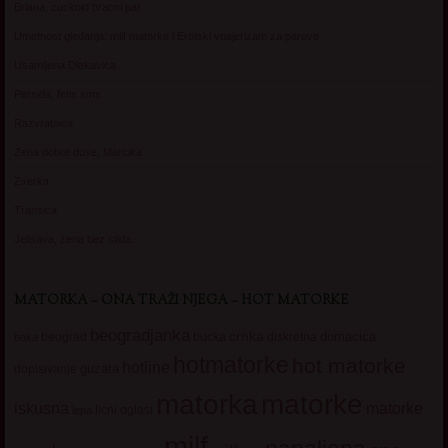
Briana, cuckold bracni par
Umetnost gledanja: milf matorke i Erotski voajerizam za parove
Usamljena Dlakavica
Persida, fetis sms
Razvratnica
Zena dobre duse, Marcika
Zverka
Transica
Jelisava, zena bez stida
MATORKA – ONA TRAŽI NJEGA – HOT MATORKE
beogradjanka
crnka
domacica
beograd
baka
bucka
diskretna
hotmatorke
hot matorke
hotline
guzata
dopisivanje
matorke
matorka
iskusna
matorke
licni oglasi
lepa
milf