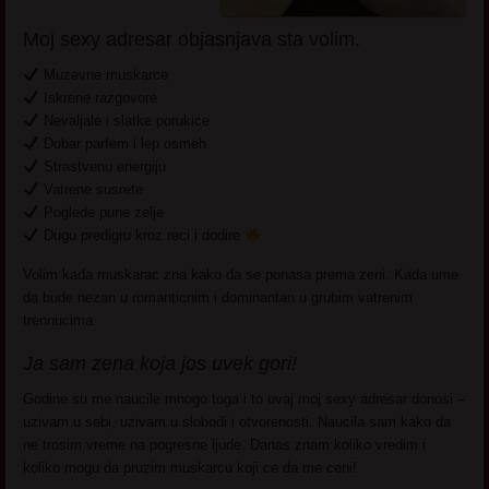
Moj sexy adresar objasnjava sta volim.
Muzevne muskarce
Iskrene razgovore
Nevaljale i slatke porukice
Dobar parfem i lep osmeh
Strastvenu energiju
Vatrene susrete
Poglede pune zelje
Dugu predigru kroz reci i dodire
Volim kada muskarac zna kako da se ponasa prema zeni. Kada ume
da bude nezan u romanticnim i dominantan u grubim vatrenim
trennucima.
Ja sam zena koja jos uvek gori!
Godine su me naucile mnogo toga i to ovaj moj sexy adresar donosi –
uzivam u sebi, uzivam u slobodi i otvorenosti. Naucila sam kako da
ne trosim vreme na pogresne ljude. Danas znam koliko vredim i
koliko mogu da pruzim muskarcu koji ce da me ceni!