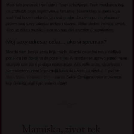
Moje telo jos uvek trazi vatru. Trazi uzbudjenje. Trazi muskarca koji
ce probuditi moje najskrivenije fantazije. Nisam hladna dama koja
sedi kod kuce i ceka da joj zivot prodje. Ja zivim punim plucima i
pisem ovaj sexy adresar mokra i vlazna. Volim dodire, hemiju, smeh,
vino uz dobru muziku i sve sto nas cini srecnim (i napaljenim).
Moj sexy adresar ceka… ako si spreman?
Mozda sam bas ja zena koju trazis. Mozda ce jedna mala stidljiva
porukica biti dovoljna da pozelis jos. A mozda ces upravo pored mene
doziveti ono sto ti je dugo nedostajalo. Ako volis zrele, strastvene i
samouverene zene koje znaju kako da uzivaju u zivotu — javi se.
Moje Slike, Kontakt i Broj – klikni!
Seksi Emilijana ceka muskarca
koji ume da prati njen vatreni ritam!
Mamiska, zivot tek