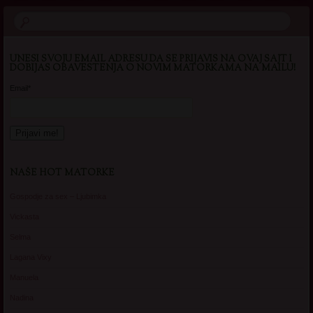
UNESI SVOJU EMAIL ADRESU DA SE PRIJAVIS NA OVAJ SAJT I
DOBIJAS OBAVESTENJA O NOVIM MATORKAMA NA MAILU!
Email*
NAŠE HOT MATORKE
Gospodje za sex – Ljubimka
Vickasta
Selma
Lagana Vixy
Manuela
Nadina