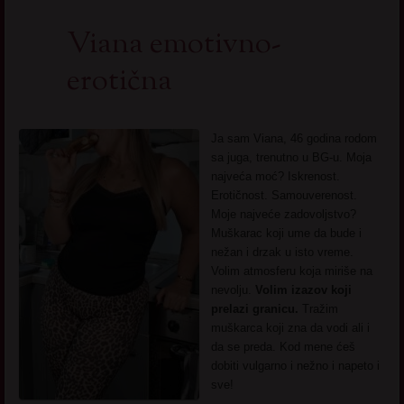
Viana emotivno-
erotična
Ja sam Viana, 46 godina rodom
sa juga, trenutno u BG-u. Moja
najveća moć? Iskrenost.
Erotičnost. Samouverenost.
Moje najveće zadovoljstvo?
Muškarac koji ume da bude i
nežan i drzak u isto vreme.
Volim atmosferu koja miriše na
nevolju.
Volim izazov koji
prelazi granicu.
Tražim
muškarca koji zna da vodi ali i
da se preda. Kod mene ćeš
dobiti vulgarno i nežno i napeto i
sve!