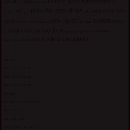
napaljena
ona
milfare
za seks
matorke za sex
plavuša
razvedena
trazi njega
seks
seksi adresar
seksi
sisata
sex oglasi
oglasi
sisate
sekssms
sexsms
sex matorke
udata
sms
slobodna
starija
velike sise
vruci
upoznavanje
zgodna
za mladje
za seks
razgovori
za mlade
Kontakt
Kupovina 10 minuta
Kupovina 30 minuta
Kupovina 60 minuta
Matorke
Matorke za upoznavanje
Pravilnik i uslovi
Sexy Adresar
Starije dame za avanturu