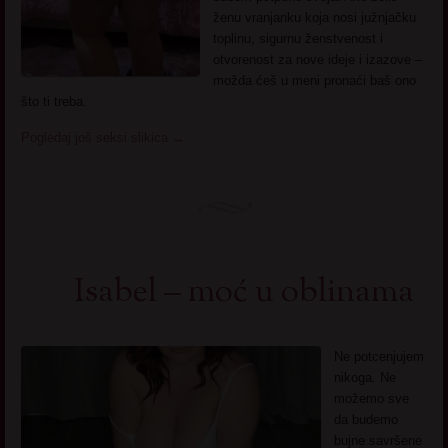
ženu vranjanku koja nosi južnjačku
toplinu, sigurnu ženstvenost i
otvorenost za nove ideje i izazove –
možda ćeš u meni pronaći baš ono
što ti treba.
Pogledaj još seksi slikica
→
Isabel – moć u oblinama
Ne potcenjujem
nikoga. Ne
možemo sve
da budemo
bujne savršene