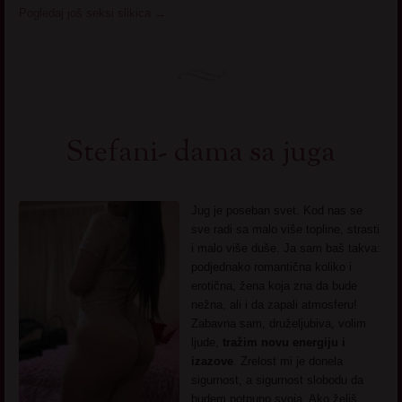
Pogledaj još seksi slikica
→
Stefani- dama sa juga
Jug je poseban svet. Kod nas se
sve radi sa malo više topline, strasti
i malo više duše. Ja sam baš takva:
podjednako romantična koliko i
erotična, žena koja zna da bude
nežna, ali i da zapali atmosferu!
Zabavna sam, druželjubiva, volim
ljude,
tražim novu energiju i
izazove
. Zrelost mi je donela
sigurnost, a sigurnost slobodu da
budem potpuno svoja. Ako želiš