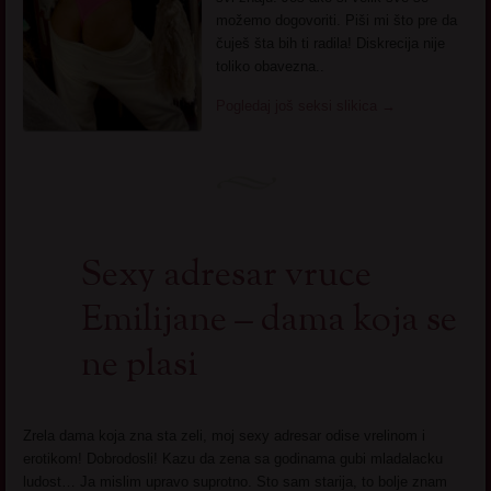
možemo dogovoriti. Piši mi što pre da
čuješ šta bih ti radila! Diskrecija nije
toliko obavezna..
Pogledaj još seksi slikica
→
Sexy adresar vruce
Emilijane – dama koja se
ne plasi
Zrela dama koja zna sta zeli, moj sexy adresar odise vrelinom i
erotikom! Dobrodosli! Kazu da zena sa godinama gubi mladalacku
ludost… Ja mislim upravo suprotno. Sto sam starija, to bolje znam