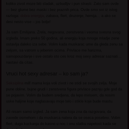
koliko zivot moze biti sladak, uzbudljiv i pun strasti. Zato sam ovde
— bez glume bez maski i bez praznih prica. Ovde smo svi iz istog
razloga:
dobra energija
, zabava, flert, druzenje, hemija… a ako se
desi nesto vise – jos bolje!
Ja sam Emilijana. Zrela, negovana, zenstvena i veoma svesna svog
izgleda. Imam preko 50 godina, ali energiju koja mnoge mladje zene
ostavlja daleko iza sebe. Volim kada muskarac ume da gleda zenu sa
zeljom, sa vatrom u jebenim ocima. Privlace me harizma,
samopouzdanje i sve ostalo sto ces kroz moj sexy adresar saznati…
nastavi da citas.
Vruci hot sexy adresar – ko sam ja?
Seksipilna
milf mama koja voli zivot i ne stidi se svojih zelja. Moje
pune obline, bujne grudi i zenstvena figura privlace paznju gde god da
se pojavim. Volim da budem sredjena, da lepo mirisem, da nosim
uske haljine koje naglasavaju moje telo i stikle koje bude mastu.
Ali nisam samo izgled. Ja sam zena koja zna da razgovara, da
zavede osmehom i da muskarca natera da se oseca posebno. Volim
flert, duga kuckanja do kasno u noc i onu slatku napetost kada se