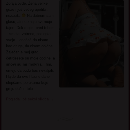
Zoraja ovde. Žena velike
guze i još većeg apetita ..
nezasita
Na dobrom sam
glasu, ali ne znaju svi moje
tajne. Dok stojim pred tobom
– smela, vatrena, polugola i
svoja – osećaš da nisam
kao druge, da nisam obična.
Zaječar je moj grad,
četrdesete su moje godine,
a
snovi su mi mokri
i… hm,
umeju da budu baš nevaljali.
Hajde da ove hladne dane
ulepšamo porukama koje
greju dušu i telo.
Pogledaj još seksi slikica
→