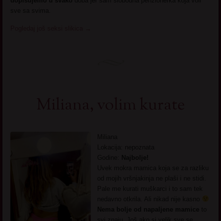
dopisujemo u svako
doba jer sam slobodna penzionerka koja voli
sve sa svima.
Pogledaj još seksi slikica
→
Miliana, volim kurate
Miliana
Lokacija: nepoznata
Godine:
Najbolje!
Uvek mokra mamica koja se za razliku
od mojih vršnjakinja ne plaši i ne stidi.
Pale me kurati muškarci i to sam tek
nedavno otkrila. Ali nikad nije kasno
Nema bolje od napaljene mamice
to
svi znaju. Još ako si velik sve se