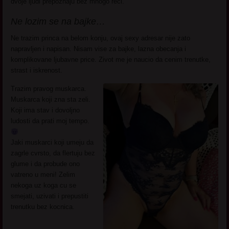
dvoje ljudi prepoznaju bez mnogo reci.
Ne lozim se na bajke…
Ne trazim princa na belom konju, ovaj sexy adresar nije zato
napravljen i napisan. Nisam vise za bajke, lazna obecanja i
komplikovane ljubavne price. Zivot me je naucio da cenim trenutke,
strast i iskrenost.
Trazim pravog muskarca.
Muskarca koji zna sta zeli.
Koji ima stav i dovoljno
ludosti da prati moj tempo.
Jaki muskarci koji umeju da
zagrle cvrsto, da flertuju bez
glume i da probude ono
vatreno u meni! Zelim
nekoga uz koga cu se
smejati, uzivati i prepustiti
trenutku bez kocnica.