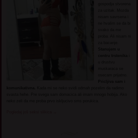
gospodja stvorena
za uzitak. Mozda
nisam savrsena i
ne hvalim se da bi
svako da me
proba. Ali nisam ni
za bacanje.
Stanujem u
centru trstenika
i
u drustvu
muskaraca se
osecam prijatno.
Pricljiva sam i
komunikativna.
Kada mi se neko svidi odmah pozelim da radimo
svasta hehe. Pre svega sam domacica ali imam mnogo hobija. Ako
neko zeli da me proba prvo iskljucivo sms porukica.
Pogledaj još seksi slikica
→