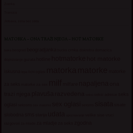
Zverka
Transica
Jelisava, zena bez stida
MATORKA – ONA TRAŽI NJEGA – HOT MATORKE
beogradjanka
crnka
domacica
beograd
baka
bucka
diskretna
hotmatorke
hot matorke
hotline
guzata
dopisivanje
matorke
matorka
iskusna
matorke
licni oglasi
lepa
milf
napaljena
ona
milfare
za seks
matorke za sex
plavuša
razvedena
trazi njega
seks
seksi adresar
seksi
sisata
sex oglasi
oglasi
sisate
sekssms
sexsms
sex matorke
udata
sms
slobodna
starija
velike sise
vruci
upoznavanje
zgodna
za mladje
za seks
razgovori
za mlade