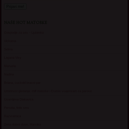
NAŠE HOT MATORKE
Gospodje za sex – Ljubimka
Vickasta
Selma
Lagana Vixy
Manuela
Nadina
Briana, cuckold bracni par
Umetnost gledanja: milf matorke i Erotski voajerizam za parove
Usamljena Dlakavica
Persida, fetis sms
Razvratnica
Zena dobre duse, Marcika