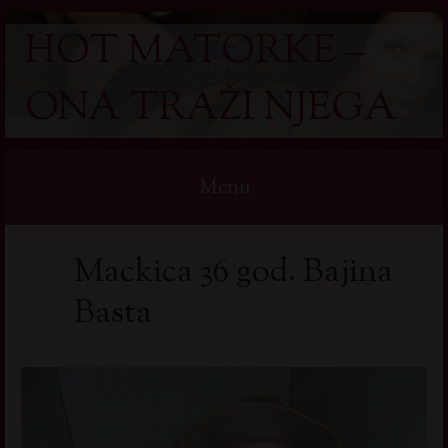
HOT MATORKE –
ONA TRAŽI NJEGA
Menu
Skip
Mackica 36 god. Bajina
to
content
Basta