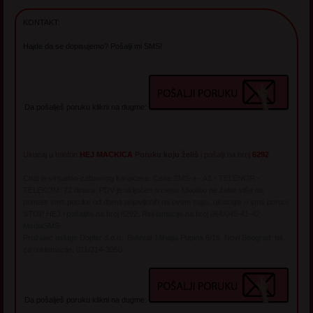
KONTAKT:
Hajde da se dopisujemo? Pošalji mi SMS!
Da pošalješ poruku klikni na dugme:
Ukucaj u telefon
HEJ MACKICA
Poruku koju želiš
i pošalji na broj
6292
Chat je virtualno-zabavnog karaktera. Cena SMS-a - A1 - TELENOR -
TELEKOM: 72 dinara. PDV je uključen u cenu. Ukoliko ne želite više da
primate sms poruke od dama prijavljenih na ovom sajtu, ukucajte u sms poruci
STOP HEJ i pošaljite na broj 6292. Reklamacije na broj 064/045-41-42
MediaSMS
Pružalac usluge Dopler d.o.o., Bulevar Mihajla Pupina 6/16, Novi Beograd, tel.
za reklamacije: 011/214-3050
Da pošalješ poruku klikni na dugme: