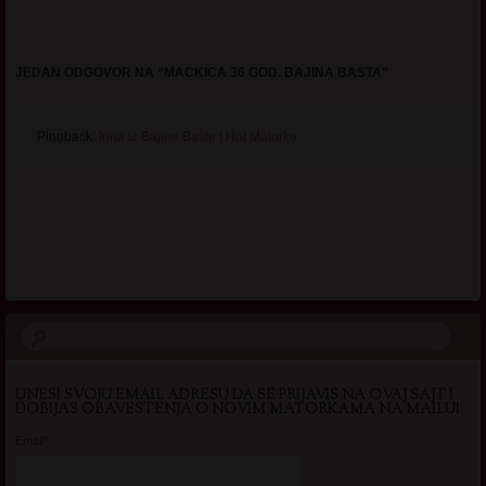
JEDAN ODGOVOR NA “
MACKICA 36 GOD. BAJINA BASTA
”
Pingback:
Irina iz Bajine Bašte | Hot Matorke
.
UNESI SVOJU EMAIL ADRESU DA SE PRIJAVIS NA OVAJ SAJT I
DOBIJAS OBAVESTENJA O NOVIM MATORKAMA NA MAILU!
Email*