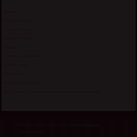
Kontakt
Kupovina 10 minuta
Kupovina 30 minuta
Kupovina 60 minuta
Matorke
Matorke za upoznavanje
Pravilnik i uslovi
Sexy Adresar
Starije dame za avanturu
Zasto starije zene tvrde da vise uzivaju u seksu nego u mladosti?
Proudly powered by WordPress
|
Theme: Bouquet by
WordPress.com
.