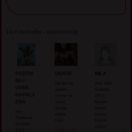
Hot matorke - najtraženije
POZITIV
UDATA
MILA
NA I
Ne bih da
Ime: Mila
UVEK
gubim
Godiste:
NAPALJ
vreme na
1972.
ENA
opise.
Bracni
Starija
status:
Ime:
udata
Udata
Pozitivna
trazi...
Fizicki
Godiste:
izgled:
1971.
POGLEDAJ