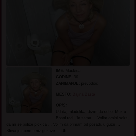
IME:
Mackica
GODINE:
36
ZANIMANJE:
prevodioc
MESTO:
Bajina Basta
OPIS:
Udata, mladolika, drzim do sebe. Muz u
Bosni radi. Ja sama … Volim oralni seks,
da mi se polize pickica … Volim da primam od pozadi, u guzu …
Slivanje sperme niz guzove … Uh