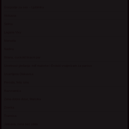
Gospodje za sex – Ljubimka
Vickasta
Selma
Lagana Vixy
Manuela
Nadina
Briana, cuckold bracni par
Umetnost gledanja: milf matorke i Erotski voajerizam za parove
Usamljena Dlakavica
Persida, fetis sms
Razvratnica
Zena dobre duse, Marcika
Zverka
Transica
Jelisava, zena bez stida