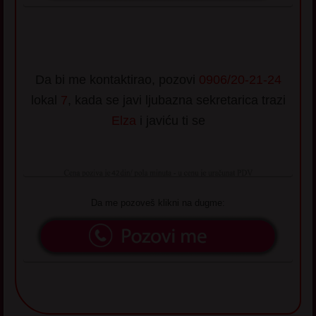
Da bi me kontaktirao, pozovi
0906/20-21-24
lokal
7
, kada se javi ljubazna sekretarica trazi
Elza
i javiću ti se
Da me pozoveš klikni na dugme: