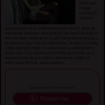
Imala sam
mnogo
zanimljivih
avantura
upoznavajući se sa muškarcima preko mreže. Moje se
vršnjakinje (pedeset i plus godina) non stop žale kako bi
bilo sve lakše i bolje da je u naše vreme ovo postojalo, a
ne shvataju da je i danas naše vreme. Ja sam se čuvala,
i dalje izgledam seksi, i u krevetu sam u odličnoj formi.
Inače sam
udata
naravno, to ne treba da te brine, ali iz
iskustva znam da je to dobro napomenuti. Dakle ne
tražim vezu niti brak, samo avanturu.
Da me pozoveš klikni na dugme: