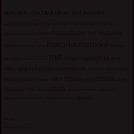
MATORKA – ONA TRAŽI NJEGA – HOT MATORKE
beogradjanka
crnka
domacica
beograd
baka
bucka
diskretna
hotmatorke
hot matorke
hotline
guzata
dopisivanje
matorke
matorka
iskusna
matorke
licni oglasi
lepa
milf
napaljena
ona
milfare
za seks
matorke za sex
plavuša
razvedena
trazi njega
seks
seksi adresar
seksi
sisata
sex oglasi
oglasi
sisate
sekssms
sexsms
sex matorke
udata
sms
slobodna
starija
velike sise
vruci
upoznavanje
zgodna
za mladje
za seks
razgovori
za mlade
Kontakt
Kupovina 10 minuta