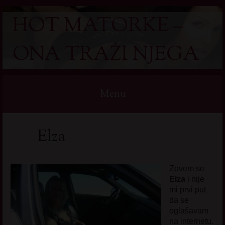
HOT MATORKE –
ONA TRAŽI NJEGA
Menu
Skip
Elza
to
content
Zovem se
Elza
i nije
mi prvi put
da se
oglašavam
na internetu.