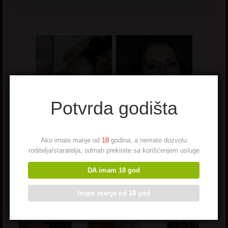
Potvrda godišta
Ako imate manje od
18
godina, a nemate dozvolu
roditelja/staratelja, odmah prekinite sa korišćenjem usluge
DA imam 18 god
Imam manje od 18 god
Hot matorke - najtraženije