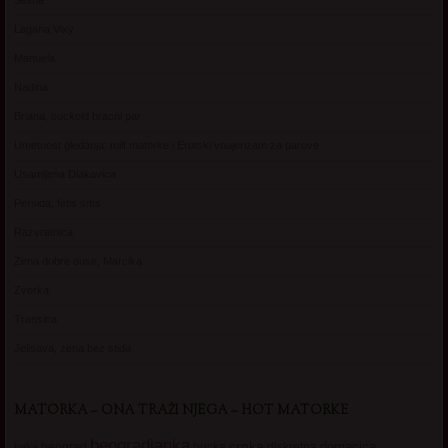
Selma
Lagana Vixy
Manuela
Nadina
Briana, cuckold bracni par
Umetnost gledanja: milf matorke i Erotski voajerizam za parove
Usamljena Dlakavica
Persida, fetis sms
Razvratnica
Zena dobre duse, Marcika
Zverka
Transica
Jelisava, zena bez stida
MATORKA – ONA TRAŽI NJEGA – HOT MATORKE
beogradjanka
crnka
domacica
beograd
baka
bucka
diskretna