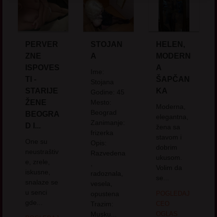
PERVER
STOJAN
HELEN,
ZNE
A
MODERN
ISPOVES
A
Ime:
TI -
ŠAPČAN
Stojana
STARIJE
KA
Godine: 45
ŽENE
Mesto:
Moderna,
Beograd
BEOGRA
elegantna,
Zanimanje:
D I...
žena sa
frizerka
stavom i
One su
Opis:
dobrim
neustraštiv
Razvedena
ukusom.
e, zrele,
,
Volim da
iskusne,
radoznala,
se...
snalaze se
vesela,
u senci
opustena
POGLEDAJ
gde...
Trazim:
CEO
Musku...
OGLAS