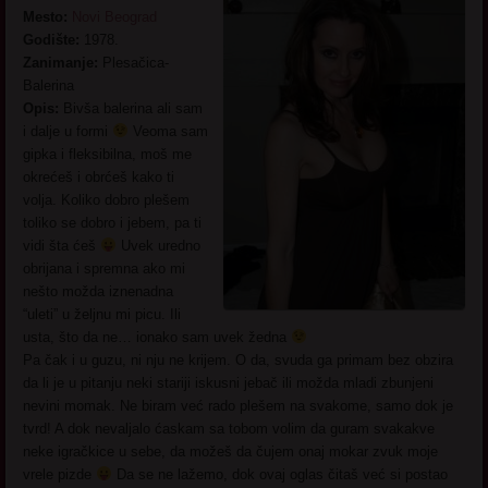
Mesto:
Novi Beograd
Godište:
1978.
Zanimanje:
Plesačica-
Balerina
Opis:
Bivša balerina ali sam
i dalje u formi
Veoma sam
gipka i fleksibilna, moš me
okrećeš i obrćeš kako ti
volja. Koliko dobro plešem
toliko se dobro i jebem, pa ti
vidi šta ćeš
Uvek uredno
obrijana i spremna ako mi
nešto možda iznenadna
“uleti” u željnu mi picu. Ili
usta, što da ne… ionako sam uvek žedna
Pa čak i u guzu, ni nju ne krijem. O da, svuda ga primam bez obzira
da li je u pitanju neki stariji iskusni jebač ili možda mladi zbunjeni
nevini momak. Ne biram već rado plešem na svakome, samo dok je
tvrd! A dok nevaljalo ćaskam sa tobom volim da guram svakakve
neke igračkice u sebe, da možeš da čujem onaj mokar zvuk moje
vrele pizde
Da se ne lažemo, dok ovaj oglas čitaš već si postao