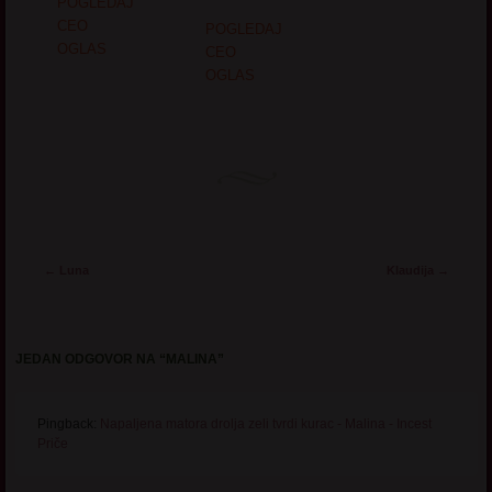
POGLEDAJ
CEO
POGLEDAJ
OGLAS
CEO
OGLAS
Post navigation
←
Luna
Klaudija
→
JEDAN ODGOVOR NA “
MALINA
”
Pingback:
Napaljena matora drolja zeli tvrdi kurac - Malina - Incest
Priče