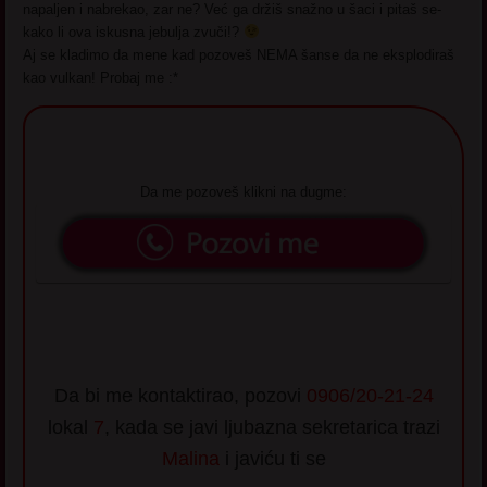
napaljen i nabrekao, zar ne? Već ga držiš snažno u šaci i pitaš se-
kako li ova iskusna jebulja zvuči!?
Aj se kladimo da mene kad pozoveš NEMA šanse da ne eksplodiraš
kao vulkan! Probaj me :*
Da me pozoveš klikni na dugme:
Da bi me kontaktirao, pozovi
0906/20-21-24
lokal
7
, kada se javi ljubazna sekretarica trazi
Malina
i javiću ti se