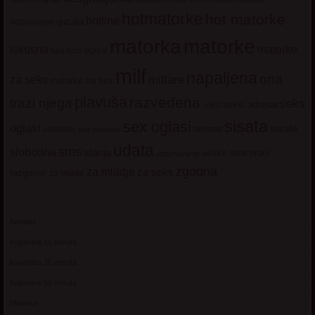
hotmatorke
hot matorke
hotline
guzata
dopisivanje
matorke
matorka
iskusna
matorke
licni oglasi
lepa
milf
napaljena
ona
milfare
za seks
matorke za sex
plavuša
razvedena
trazi njega
seks
seksi adresar
seksi
sisata
sex oglasi
oglasi
sisate
sekssms
sexsms
sex matorke
udata
sms
slobodna
starija
velike sise
vruci
upoznavanje
zgodna
za mladje
za seks
razgovori
za mlade
Kontakt
Kupovina 10 minuta
Kupovina 30 minuta
Kupovina 60 minuta
Matorke