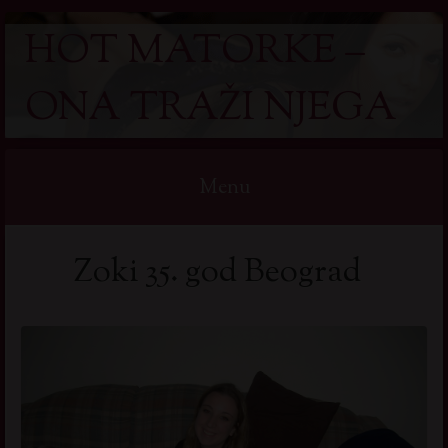
HOT MATORKE –
ONA TRAŽI NJEGA
Menu
Skip
Zoki 35. god Beograd
to
content