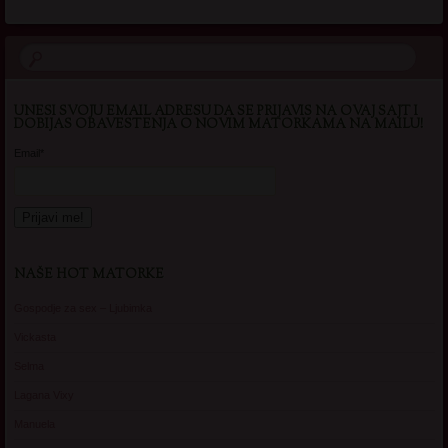
UNESI SVOJU EMAIL ADRESU DA SE PRIJAVIS NA OVAJ SAJT I
DOBIJAS OBAVESTENJA O NOVIM MATORKAMA NA MAILU!
Email*
NAŠE HOT MATORKE
Gospodje za sex – Ljubimka
Vickasta
Selma
Lagana Vixy
Manuela