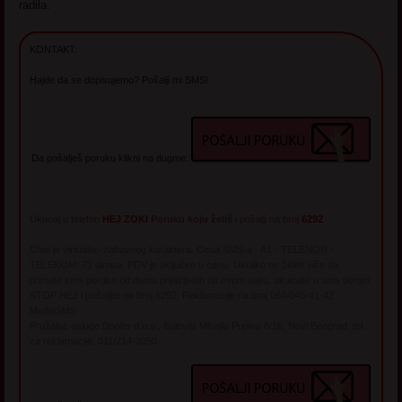
radila.
KONTAKT:
Hajde da se dopisujemo? Pošalji mi SMS!
Da pošalješ poruku klikni na dugme:
Ukucaj u telefon
HEJ ZOKI
Poruku koju želiš
i pošalji na broj
6292
Chat je virtualno-zabavnog karaktera. Cena SMS-a - A1 - TELENOR -
TELEKOM: 72 dinara. PDV je uključen u cenu. Ukoliko ne želite više da
primate sms poruke od dama prijavljenih na ovom sajtu, ukucajte u sms poruci
STOP HEJ i pošaljite na broj 6292. Reklamacije na broj 064/045-41-42
MediaSMS
Pružalac usluge Dopler d.o.o., Bulevar Mihajla Pupina 6/16, Novi Beograd, tel.
za reklamacije: 011/214-3050