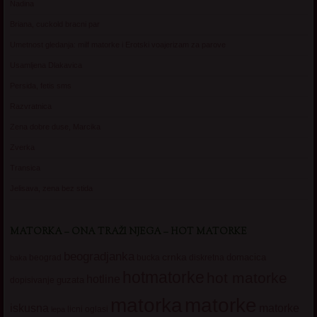
Nadina
Briana, cuckold bracni par
Umetnost gledanja: milf matorke i Erotski voajerizam za parove
Usamljena Dlakavica
Persida, fetis sms
Razvratnica
Zena dobre duse, Marcika
Zverka
Transica
Jelisava, zena bez stida
MATORKA – ONA TRAŽI NJEGA – HOT MATORKE
beogradjanka
crnka
domacica
beograd
baka
bucka
diskretna
hotmatorke
hot matorke
hotline
guzata
dopisivanje
matorke
matorka
iskusna
matorke
licni oglasi
lepa