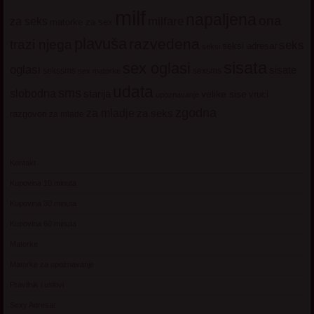
milf
napaljena
ona
milfare
za seks
matorke za sex
plavuša
razvedena
trazi njega
seks
seksi adresar
seksi
sisata
sex oglasi
oglasi
sisate
sekssms
sexsms
sex matorke
udata
sms
slobodna
starija
velike sise
vruci
upoznavanje
zgodna
za mladje
za seks
razgovori
za mlade
Kontakt
Kupovina 10 minuta
Kupovina 30 minuta
Kupovina 60 minuta
Matorke
Matorke za upoznavanje
Pravilnik i uslovi
Sexy Adresar