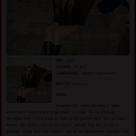
IME:
Zoki
GODINE:
35 god
ZANIMANJE:
student knjizevnosti
MESTO:
Beograd
OPIS:
Smedjokosa, seksi zavodnica. Volim
oralni seks i volim kada mi ga stavis do kraja. To me izludjuje.
Nevaljala sam i volim kada si malo grublji prema meni. Ne vezivanje i
batine, vec onako malo da me naucis pameti. Pali me i to sto si
ozenjen, stoga ako ti se svidjam, javi mi se da ti kazem sta bih ti sve