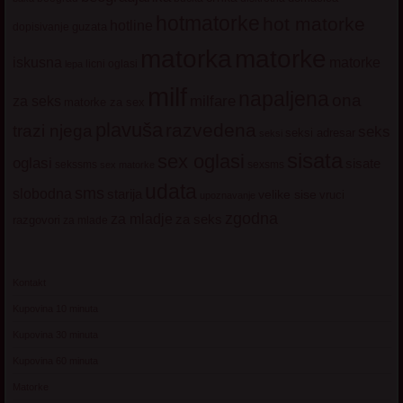
hotmatorke
hot matorke
hotline
guzata
dopisivanje
matorke
matorka
iskusna
matorke
licni oglasi
lepa
milf
napaljena
ona
milfare
za seks
matorke za sex
plavuša
razvedena
trazi njega
seks
seksi adresar
seksi
sisata
sex oglasi
oglasi
sisate
sekssms
sexsms
sex matorke
udata
sms
slobodna
starija
velike sise
vruci
upoznavanje
zgodna
za mladje
za seks
razgovori
za mlade
Kontakt
Kupovina 10 minuta
Kupovina 30 minuta
Kupovina 60 minuta
Matorke