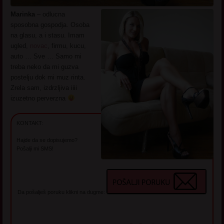
Marinka
– odlucna
sposobna gospodja. Osoba
na glasu, a i stasu. Imam
ugled,
novac
, firmu, kucu,
auto … Sve … Samo mi
treba neko da mi guzva
postelju dok mi muz rinta.
Zrela sam, izdrzljiva iiii
izuzetno perverzna
KONTAKT:
Hajde da se dopisujemo?
Pošalji mi SMS!
Da pošalješ poruku klikni na dugme: