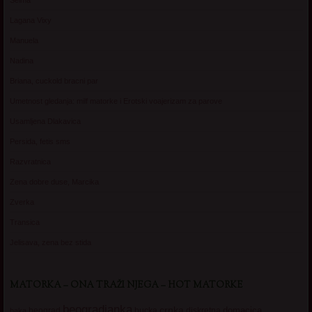
Lagana Vixy
Manuela
Nadina
Briana, cuckold bracni par
Umetnost gledanja: milf matorke i Erotski voajerizam za parove
Usamljena Dlakavica
Persida, fetis sms
Razvratnica
Zena dobre duse, Marcika
Zverka
Transica
Jelisava, zena bez stida
MATORKA – ONA TRAŽI NJEGA – HOT MATORKE
beogradjanka
crnka
domacica
beograd
baka
bucka
diskretna