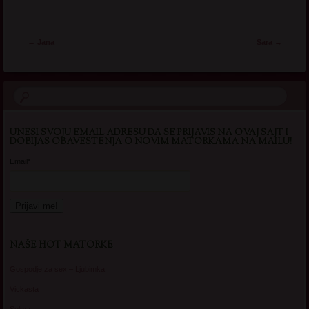
Post navigation
←
Jana
Sara
→
UNESI SVOJU EMAIL ADRESU DA SE PRIJAVIS NA OVAJ SAJT I
DOBIJAS OBAVESTENJA O NOVIM MATORKAMA NA MAILU!
Email*
NAŠE HOT MATORKE
Gospodje za sex – Ljubimka
Vickasta
Selma