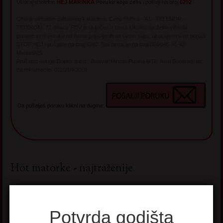
Ukucaj u telefon
HEJ MARINKA
Poruku koju želiš
i pošalji na broj
6292
Chat je virtualno-zabavnog karaktera. Cena SMS-a - A1 - TELENOR -
TELEKOM: 72 dinara. PDV je uključen u cenu. Ukoliko ne želite više da
primate sms poruke od dama prijavljenih na ovom sajtu, ukucajte u sms poruci
STOP HEJ i pošaljite na broj 6292. Reklamacije na broj 064/045-41-42
MediaSMS
Pružalac usluge Dopler d.o.o., Bulevar Mihajla Pupina 6/16, Novi Beograd, tel.
za reklamacije: 011/214-3050
Da pošalješ poruku klikni na dugme:
Hot matorke - najtraženije
Potvrda godišta