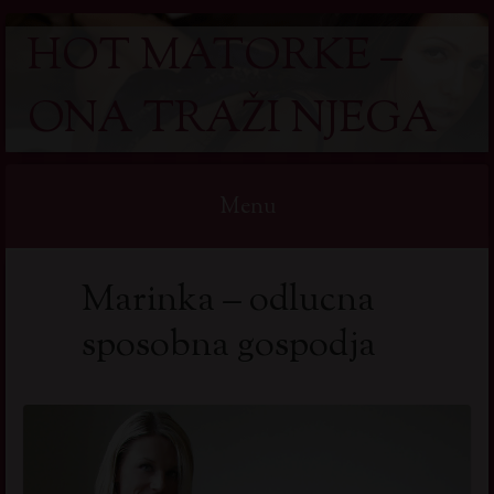
HOT MATORKE –
ONA TRAŽI NJEGA
Menu
Skip
Marinka – odlucna
to
content
sposobna gospodja