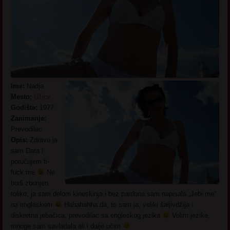
Ime:
Nadja
Mesto:
Užice
Godište:
1977.
Zanimanje:
Prevodilac
Opis:
Zdravo ja
sam Dara i
poručujem ti-
fuck me
Ne
budi zbunjen
toliko, ja sam delom kineskinja i bez pardona sam napisala „Jebi me“
na engleskom
Hahahahha da, to sam ja, veliki šaljivdžija i
diskretna jebačica, prevodilac sa engleskog jezika
Volim jezike,
mnoge sam savladala ali i dalje učim