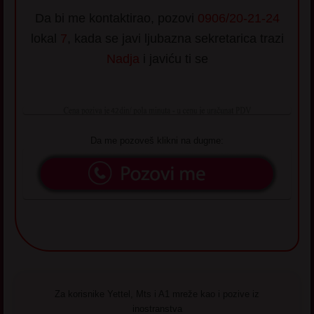
Da bi me kontaktirao, pozovi
0906/20-21-24
lokal
7
, kada se javi ljubazna sekretarica trazi
Nadja
i javiću ti se
Da me pozoveš klikni na dugme:
Za korisnike Yettel, Mts i A1 mreže kao i pozive iz
inostranstva