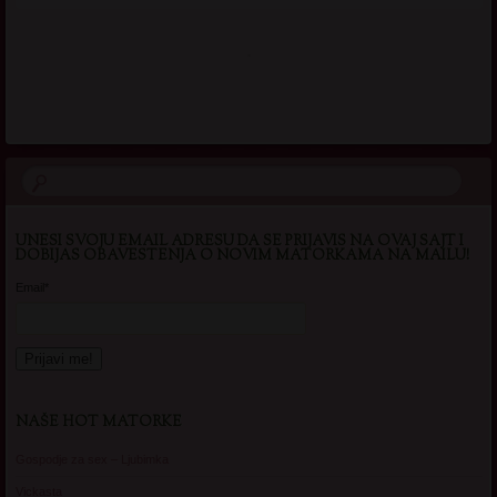
.
UNESI SVOJU EMAIL ADRESU DA SE PRIJAVIS NA OVAJ SAJT I
DOBIJAS OBAVESTENJA O NOVIM MATORKAMA NA MAILU!
Email*
NAŠE HOT MATORKE
Gospodje za sex – Ljubimka
Vickasta