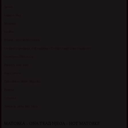
Selma
Lagana Vixy
Manuela
Nadina
Briana, cuckold bracni par
Umetnost gledanja: milf matorke i Erotski voajerizam za parove
Usamljena Dlakavica
Persida, fetis sms
Razvratnica
Zena dobre duse, Marcika
Zverka
Transica
Jelisava, zena bez stida
MATORKA – ONA TRAŽI NJEGA – HOT MATORKE