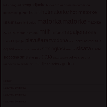
beogradjanka
crnka
domacica
beograd
baka
bucka
diskretna
hotmatorke
hot matorke
hotline
guzata
dopisivanje
matorke
matorka
iskusna
matorke
licni oglasi
lepa
milf
napaljena
ona
milfare
za seks
matorke za sex
plavuša
razvedena
trazi njega
seks
seksi adresar
seksi
sisata
sex oglasi
oglasi
sisate
sekssms
sexsms
sex matorke
udata
sms
slobodna
starija
velike sise
vruci
upoznavanje
zgodna
za mladje
za seks
razgovori
za mlade
Kontakt
Kupovina 10 minuta
Kupovina 30 minuta
Kupovina 60 minuta