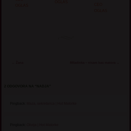
OGLAS
CEO
OGLAS
OGLAS
Post navigation
←
Žana
Miladinka – nisam bas matora
→
2 ODGOVORA NA “
NADJA
”
Pingback:
Maza, sekretarica | Hot Matorke
Pingback:
Olivija | Hot Matorke