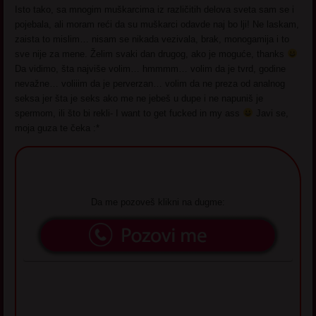
Isto tako, sa mnogim muškarcima iz različitih delova sveta sam se i
pojebala, ali moram reći da su muškarci odavde naj bo lji! Ne laskam,
zaista to mislim… nisam se nikada vezivala, brak, monogamija i to
sve nije za mene. Želim svaki dan drugog, ako je moguće, thanks
Da vidimo, šta najviše volim… hmmmm… volim da je tvrd, godine
nevažne… voliiim da je perverzan… volim da ne preza od analnog
seksa jer šta je seks ako me ne jebeš u dupe i ne napuniš je
spermom, ili što bi rekli- I want to get fucked in my ass
Javi se,
moja guza te čeka :*
Da me pozoveš klikni na dugme: