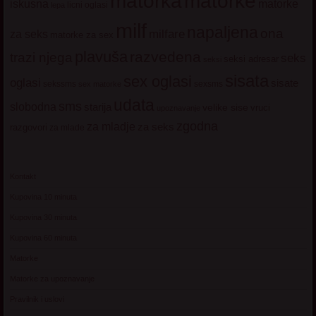
matorke
matorka
iskusna
matorke
licni oglasi
lepa
milf
napaljena
ona
milfare
za seks
matorke za sex
plavuša
razvedena
trazi njega
seks
seksi adresar
seksi
sisata
sex oglasi
oglasi
sisate
sekssms
sexsms
sex matorke
udata
sms
slobodna
starija
velike sise
vruci
upoznavanje
zgodna
za mladje
za seks
razgovori
za mlade
Kontakt
Kupovina 10 minuta
Kupovina 30 minuta
Kupovina 60 minuta
Matorke
Matorke za upoznavanje
Pravilnik i uslovi