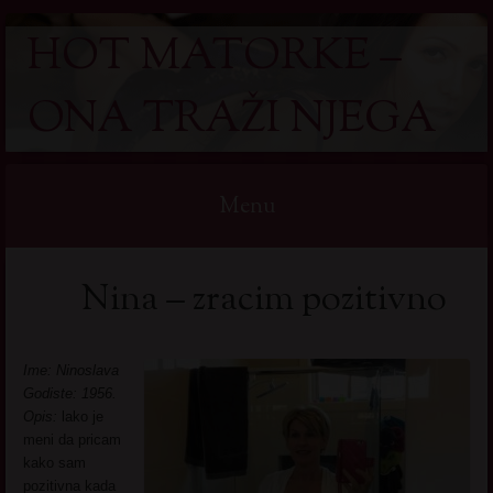
HOT MATORKE –
ONA TRAŽI NJEGA
Menu
Skip
Nina – zracim pozitivno
to
content
Ime: Ninoslava
Godiste: 1956.
Opis:
lako je
meni da pricam
kako sam
pozitivna kada