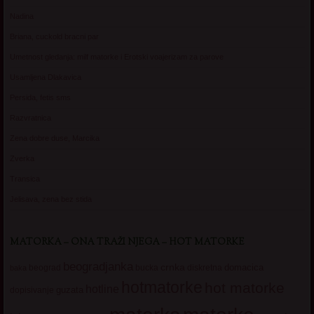
Nadina
Briana, cuckold bracni par
Umetnost gledanja: milf matorke i Erotski voajerizam za parove
Usamljena Dlakavica
Persida, fetis sms
Razvratnica
Zena dobre duse, Marcika
Zverka
Transica
Jelisava, zena bez stida
MATORKA – ONA TRAŽI NJEGA – HOT MATORKE
beogradjanka
crnka
domacica
beograd
baka
bucka
diskretna
hotmatorke
hot matorke
hotline
guzata
dopisivanje