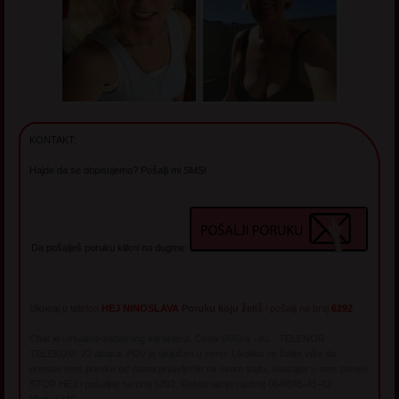
KONTAKT:
Hajde da se dopisujemo? Pošalji mi SMS!
Da pošalješ poruku klikni na dugme:
Ukucaj u telefon
HEJ NINOSLAVA
Poruku koju želiš
i pošalji na broj
6292
Chat je virtualno-zabavnog karaktera. Cena SMS-a - A1 - TELENOR -
TELEKOM: 72 dinara. PDV je uključen u cenu. Ukoliko ne želite više da
primate sms poruke od dama prijavljenih na ovom sajtu, ukucajte u sms poruci
STOP HEJ i pošaljite na broj 6292. Reklamacije na broj 064/045-41-42