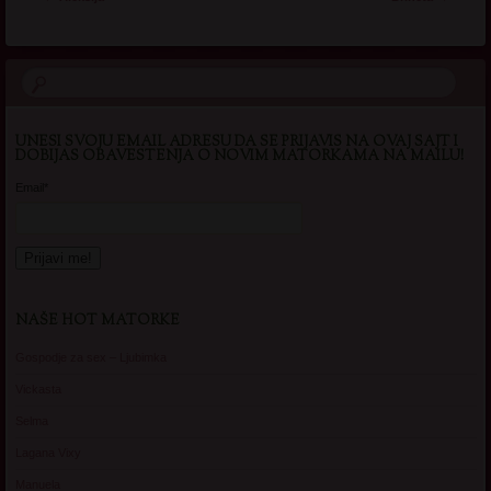
UNESI SVOJU EMAIL ADRESU DA SE PRIJAVIS NA OVAJ SAJT I
DOBIJAS OBAVESTENJA O NOVIM MATORKAMA NA MAILU!
Email*
NAŠE HOT MATORKE
Gospodje za sex – Ljubimka
Vickasta
Selma
Lagana Vixy
Manuela