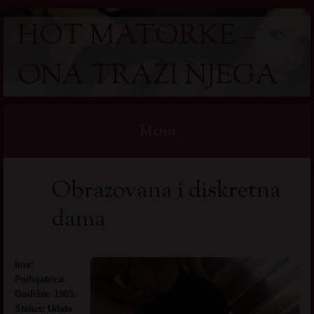
HOT MATORKE –
ONA TRAŽI NJEGA
Menu
Skip
Obrazovana i diskretna
to
content
dama
Ime:
Psihijatrica
Godište: 1965.
Status: Udata