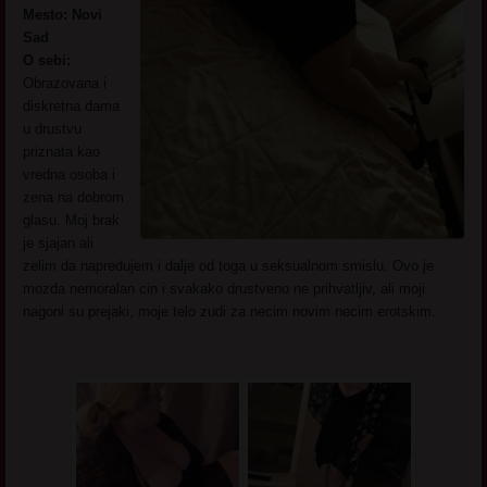
Mesto: Novi
Sad
O sebi:
Obrazovana i
diskretna dama
u drustvu
priznata kao
vredna osoba i
zena na dobrom
glasu. Moj brak
je sjajan ali
zelim da napredujem i dalje od toga u seksualnom smislu. Ovo je
mozda nemoralan cin i svakako drustveno ne prihvatljiv, ali moji
nagoni su prejaki, moje telo zudi za necim novim necim erotskim.