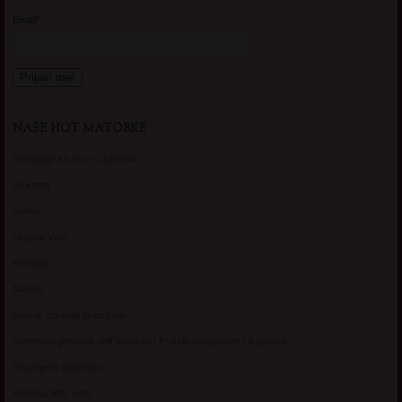
Email*
NAŠE HOT MATORKE
Gospodje za sex – Ljubimka
Vickasta
Selma
Lagana Vixy
Manuela
Nadina
Briana, cuckold bracni par
Umetnost gledanja: milf matorke i Erotski voajerizam za parove
Usamljena Dlakavica
Persida, fetis sms