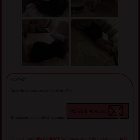
KONTAKT:
Hajde da se dopisujemo? Pošalji mi SMS!
Da pošalješ poruku klikni na dugme:
Ukucaj u telefon
HEJ PSIHIJATRICA
Poruku koju želiš
i pošalji na broj
6292