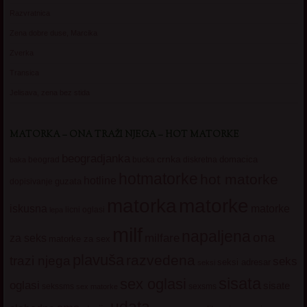
Razvratnica
Zena dobre duse, Marcika
Zverka
Transica
Jelisava, zena bez stida
MATORKA – ONA TRAŽI NJEGA – HOT MATORKE
beogradjanka
crnka
domacica
beograd
baka
bucka
diskretna
hotmatorke
hot matorke
hotline
guzata
dopisivanje
matorke
matorka
iskusna
matorke
licni oglasi
lepa
milf
napaljena
ona
milfare
za seks
matorke za sex
plavuša
razvedena
trazi njega
seks
seksi adresar
seksi
sisata
sex oglasi
oglasi
sisate
sekssms
sexsms
sex matorke