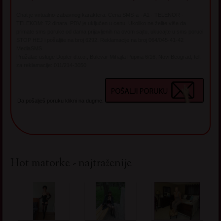
Chat je virtualno-zabavnog karaktera. Cena SMS-a - A1 - TELENOR -
TELEKOM: 72 dinara. PDV je uključen u cenu. Ukoliko ne želite više da
primate sms poruke od dama prijavljenih na ovom sajtu, ukucajte u sms poruci
STOP HEJ i pošaljite na broj 6292. Reklamacije na broj 064/045-41-42
MediaSMS
Pružalac usluge Dopler d.o.o., Bulevar Mihajla Pupina 6/16, Novi Beograd, tel.
za reklamacije: 011/214-3050
Da pošalješ poruku klikni na dugme:
Hot matorke - najtraženije