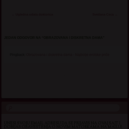
Post navigation
←
Ugledna udata doktorica
Svetlana Ceca
→
JEDAN ODGOVOR NA “
OBRAZOVANA I DISKRETNA DAMA
”
Pingback:
Obrazovana i diskretna dama - Najbolje erotske priče
.
UNESI SVOJU EMAIL ADRESU DA SE PRIJAVIS NA OVAJ SAJT I
DOBIJAS OBAVESTENJA O NOVIM MATORKAMA NA MAILU!