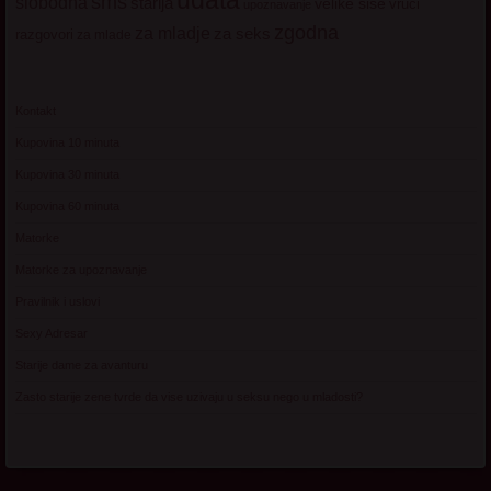
udata
sms
slobodna
starija
velike sise
vruci
upoznavanje
zgodna
za mladje
za seks
razgovori
za mlade
Kontakt
Kupovina 10 minuta
Kupovina 30 minuta
Kupovina 60 minuta
Matorke
Matorke za upoznavanje
Pravilnik i uslovi
Sexy Adresar
Starije dame za avanturu
Zasto starije zene tvrde da vise uzivaju u seksu nego u mladosti?