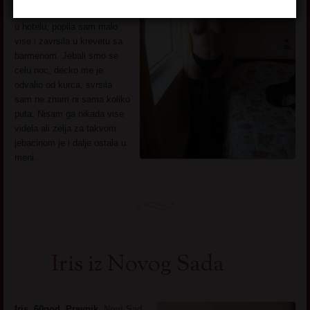
putovanju, dok sam boravila
u hotelu, popila sam malo
vise i zavrsila u krevetu sa
barmenom. Jebali smo se
celu noc, decko me je
odvalio od kurca, svrsila
sam ne znam ni sama koliko
puta. Nisam ga nikada vise
videla ali zelja za takvom
jebacinom je i dalje ostala u
meni.
Iris iz Novog Sada
Iris, 60god. Pravnik,
Novi Sad