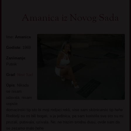
Amanica iz Novog Sada
Ime:
Amanica
Godiste
: 1969
Zanimanje
:
Putnik
Grad
:
Novi Sad
Opis
: Nikada
se nisam
udavala, nisam
uopste
domacinski tip sto bi moji rodjaci rekli, vise sam skitnicarski tip hehe
Roditelji su mi bili bogati, a ja jedinica, pa sam koristila sve sto su mi
pruzali, putovala, uzivala. Ne, ne trazim srodnu dusu, ovde sam da
se zezamo malo hehe