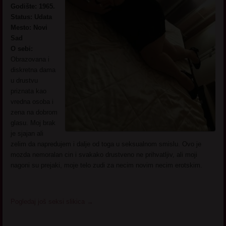
Godište: 1965.
Status: Udata
Mesto: Novi
Sad
O sebi:
Obrazovana i
diskretna dama
u drustvu
priznata kao
vredna osoba i
zena na dobrom
glasu. Moj brak
je sjajan ali
zelim da napredujem i dalje od toga u seksualnom smislu. Ovo je
mozda nemoralan cin i svakako drustveno ne prihvatljiv, ali moji
nagoni su prejaki, moje telo zudi za necim novim necim erotskim.
Pogledaj još seksi slikica
→