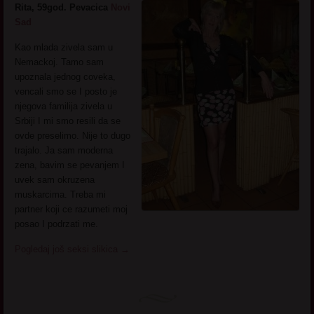
Rita, 59god. Pevacica
Novi
Sad
Kao mlada zivela sam u
Nemackoj. Tamo sam
upoznala jednog coveka,
vencali smo se I posto je
njegova familija zivela u
Srbiji I mi smo resili da se
ovde preselimo. Nije to dugo
trajalo. Ja sam moderna
zena, bavim se pevanjem I
uvek sam okruzena
muskarcima. Treba mi
partner koji ce razumeti moj
posao I podrzati me.
Pogledaj još seksi slikica
→