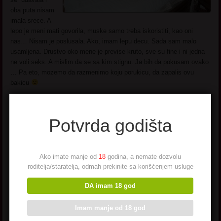
oba puta nisam
imala srece. A
lepo je meni mati govorila, muske samo treba iskoristiti, kao oni
nas… Nisam je poslusala. Ako, imam lepu decu. Sada sam malo
usamljena. Drustvo oko mene je previse kruto, sve su fine i ni jedna
ne voli seks. A mislim da se sa kim stignu. Ja bih da pokusam ovako
… Pa eto, mozemo da razmenimo koju porukicu, da zapalis ovu
bakicu
Potvrda godišta
Kaja iz Novog Sada
Ako imate manje od
18
godina, a nemate dozvolu
roditelja/staratelja, odmah prekinite sa korišćenjem usluge
DA imam 18 god
Kaja, 56 god. zamenik
direktora
Novi Sad
Imam manje od 18 god
Na jednom poslovnom