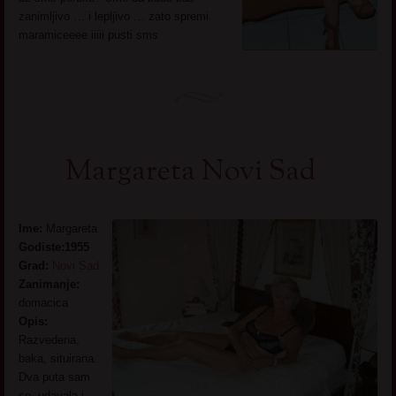
zanimljivo … i lepljivo … zato spremi
maramiceeee iiiii pusti sms
Margareta Novi Sad
Ime:
Margareta
Godiste:1955
Grad:
Novi Sad
Zanimanje:
domacica
Opis:
Razvedena,
baka, situirana.
Dva puta sam
se udavala i