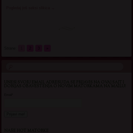
Pogledaj još seksi slikica
→
Strane:
1
2
3
»
UNESI SVOJU EMAIL ADRESU DA SE PRIJAVIS NA OVAJ SAJT I
DOBIJAS OBAVESTENJA O NOVIM MATORKAMA NA MAILU!
Email*
NAŠE HOT MATORKE