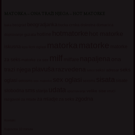
MATORKA – ONA TRAŽI NJEGA – HOT MATORKE
beogradjanka
crnka
domacica
beograd
baka
bucka
diskretna
hotmatorke
hot matorke
hotline
guzata
dopisivanje
matorke
matorka
iskusna
matorke
licni oglasi
lepa
milf
napaljena
ona
milfare
za seks
matorke za sex
plavuša
razvedena
trazi njega
seks
seksi adresar
seksi
sisata
sex oglasi
oglasi
sisate
sekssms
sexsms
sex matorke
udata
sms
slobodna
starija
velike sise
vruci
upoznavanje
zgodna
za mladje
za seks
razgovori
za mlade
Kontakt
Kupovina 10 minuta