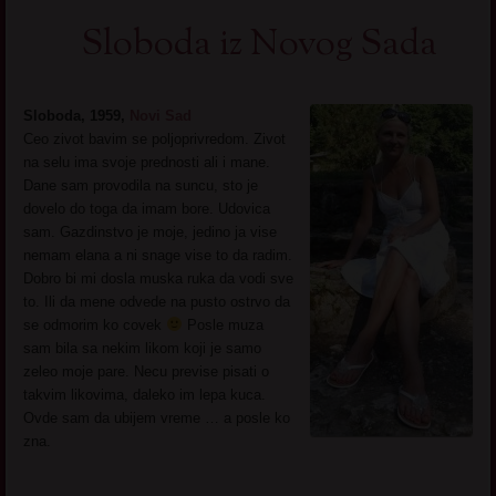
Sloboda iz Novog Sada
Sloboda, 1959,
Novi Sad
Ceo zivot bavim se poljoprivredom. Zivot
na selu ima svoje prednosti ali i mane.
Dane sam provodila na suncu, sto je
dovelo do toga da imam bore. Udovica
sam. Gazdinstvo je moje, jedino ja vise
nemam elana a ni snage vise to da radim.
Dobro bi mi dosla muska ruka da vodi sve
to. Ili da mene odvede na pusto ostrvo da
se odmorim ko covek
Posle muza
sam bila sa nekim likom koji je samo
zeleo moje pare. Necu previse pisati o
takvim likovima, daleko im lepa kuca.
Ovde sam da ubijem vreme … a posle ko
zna.