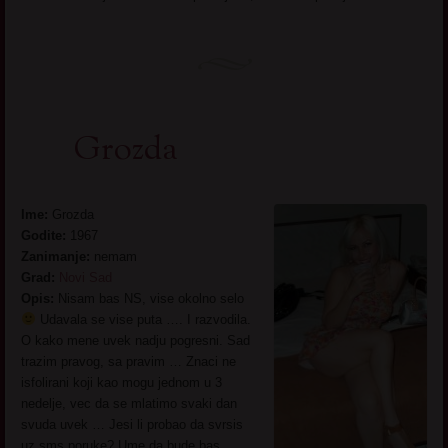
Grozda
Ime:
Grozda
Godite:
1967
Zanimanje:
nemam
Grad:
Novi Sad
Opis:
Nisam bas NS, vise okolno selo
Udavala se vise puta …. I razvodila.
O kako mene uvek nadju pogresni. Sad
trazim pravog, sa pravim … Znaci ne
isfolirani koji kao mogu jednom u 3
nedelje, vec da se mlatimo svaki dan
svuda uvek … Jesi li probao da svrsis
uz sms poruke? Ume da bude bas