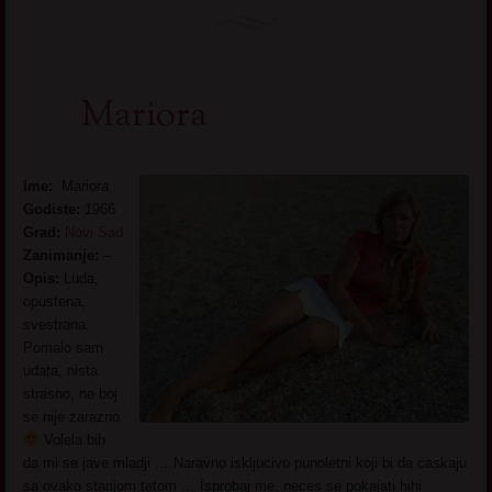
Mariora
Ime:
Mariora
Godiste:
1966
Grad:
Novi Sad
Zanimanje:
–
Opis:
Luda,
opustena,
svestrana.
Pomalo sam
udata, nista
strasno, ne boj
se nije zarazno
Volela bih
da mi se jave mladji … Naravno iskljucivo punoletni koji bi da caskaju
sa ovako starijom tetom … Isprobaj me, neces se pokajati hihi