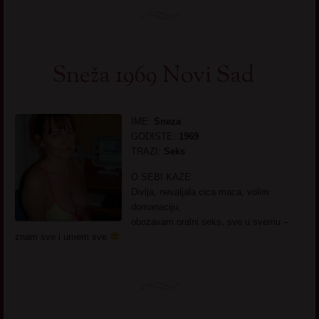
Sneža 1969 Novi Sad
IME:
Sneza
GODISTE:
1969
TRAZI:
Seks
O SEBI KAZE:
Divlja, nevaljala cica maca, volim
domanaciju,
obozavam oralni seks, sve u svemu –
znam sve i umem sve