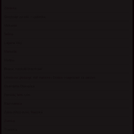
Zdravka
Gospodje za sex – Ljubimka
Vickasta
Selma
Lagana Vixy
Manuela
Nadina
Briana, cuckold bracni par
Umetnost gledanja: milf matorke i Erotski voajerizam za parove
Usamljena Dlakavica
Persida, fetis sms
Razvratnica
Zena dobre duse, Marcika
Zverka
Transica