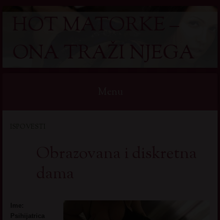
HOT MATORKE –
ONA TRAŽI NJEGA
Menu
Skip
ISPOVESTI
to
content
Obrazovana i diskretna
dama
Ime:
Psihijatrica