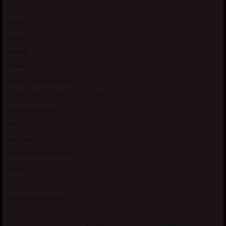
Vickasta
Selma
Lagana Vixy
Manuela
Nadina
Briana, cuckold bracni par
Umetnost gledanja: milf matorke i Erotski voajerizam za parove
Usamljena Dlakavica
Persida, fetis sms
Razvratnica
Zena dobre duse, Marcika
Zverka
Transica
Jelisava, zena bez stida