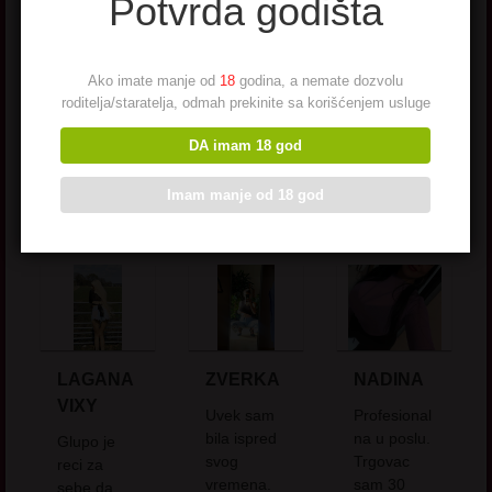
Potvrda godišta
za reklamacije: 011/214-3050
Ako imate manje od
18
godina, a nemate dozvolu
Da pošalješ poruku klikni na dugme:
roditelja/staratelja, odmah prekinite sa korišćenjem usluge
DA imam 18 god
Imam manje od 18 god
Hot matorke - najtraženije
LAGANA
ZVERKA
NADINA
VIXY
Uvek sam
Profesional
bila ispred
na u poslu.
Glupo je
svog
Trgovac
reci za
vremena.
sam 30
sebe da