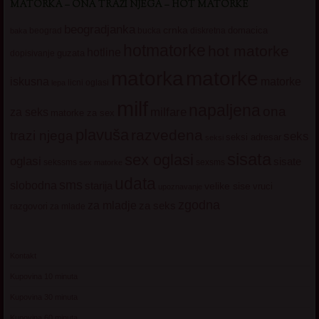
MATORKA – ONA TRAŽI NJEGA – HOT MATORKE
beogradjanka
crnka
domacica
beograd
baka
bucka
diskretna
hotmatorke
hot matorke
hotline
guzata
dopisivanje
matorke
matorka
iskusna
matorke
licni oglasi
lepa
milf
napaljena
ona
milfare
za seks
matorke za sex
plavuša
razvedena
trazi njega
seks
seksi adresar
seksi
sisata
sex oglasi
oglasi
sisate
sekssms
sexsms
sex matorke
udata
sms
slobodna
starija
velike sise
vruci
upoznavanje
zgodna
za mladje
za seks
razgovori
za mlade
Kontakt
Kupovina 10 minuta
Kupovina 30 minuta
Kupovina 60 minuta