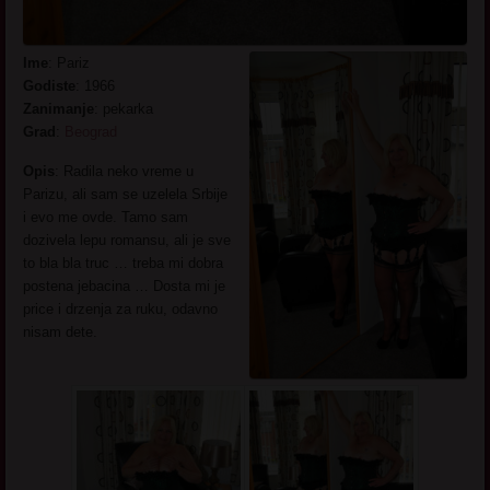
Ime
: Pariz
Godiste
: 1966
Zanimanje
: pekarka
Grad
:
Beograd
Opis
: Radila neko vreme u
Parizu, ali sam se uzelela Srbije
i evo me ovde. Tamo sam
dozivela lepu romansu, ali je sve
to bla bla truc … treba mi dobra
postena jebacina … Dosta mi je
price i drzenja za ruku, odavno
nisam dete.