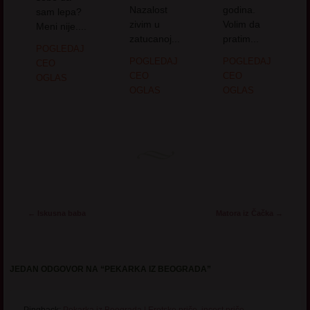
Nazalost
godina.
sam lepa?
zivim u
Volim da
Meni nije....
zatucanoj...
pratim...
POGLEDAJ
POGLEDAJ
POGLEDAJ
CEO
CEO
CEO
OGLAS
OGLAS
OGLAS
Post navigation
←
Iskusna baba
Matora iz Čačka
→
JEDAN ODGOVOR NA “
PEKARKA IZ BEOGRADA
”
Pingback:
Pekarka iz Beograda | Erotske priče, incest priče