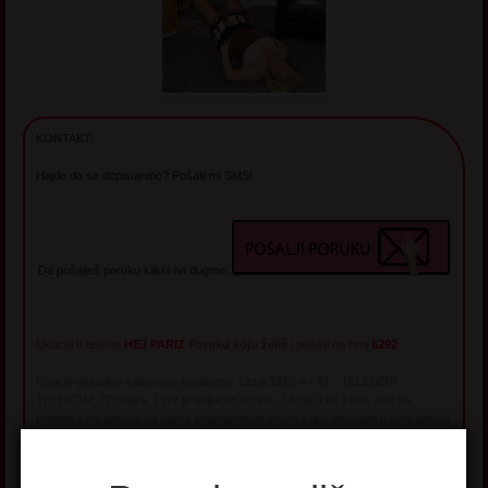
KONTAKT:
Hajde da se dopisujemo? Pošalji mi SMS!
Da pošalješ poruku klikni na dugme:
Ukucaj u telefon
HEJ PARIZ
Poruku koju želiš
i pošalji na broj
6292
Chat je virtualno-zabavnog karaktera. Cena SMS-a - A1 - TELENOR -
TELEKOM: 72 dinara. PDV je uključen u cenu. Ukoliko ne želite više da
primate sms poruke od dama prijavljenih na ovom sajtu, ukucajte u sms poruci
STOP HEJ i pošaljite na broj 6292. Reklamacije na broj 064/045-41-42
MediaSMS
Pružalac usluge Dopler d.o.o., Bulevar Mihajla Pupina 6/16, Novi Beograd, tel.