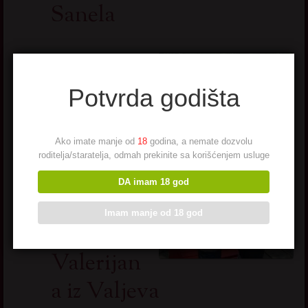
Sanela
Ne volim puno o sebi da pisem,
vise volim da u slusalicu disem.
Slike su tu da govore umesto
Potvrda godišta
mene, a na tebi je da okrenes
ovaj
broj, ako zelis da cujes moj
glas, I uzdah moj.
Ako imate manje od
18
godina, a nemate dozvolu
roditelja/staratelja, odmah prekinite sa korišćenjem usluge
Pogledaj još seksi slikica
→
DA imam 18 god
Imam manje od 18 god
Valerijan
a iz Valjeva