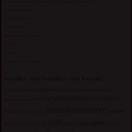
Umetnost gledanja: milf matorke i Erotski voajerizam za parove
Usamljena Dlakavica
Persida, fetis sms
Razvratnica
Zena dobre duse, Marcika
Zverka
Transica
Jelisava, zena bez stida
MATORKA – ONA TRAŽI NJEGA – HOT MATORKE
beogradjanka
crnka
domacica
beograd
baka
bucka
diskretna
hotmatorke
hot matorke
hotline
guzata
dopisivanje
matorke
matorka
iskusna
matorke
licni oglasi
lepa
milf
napaljena
ona
milfare
za seks
matorke za sex