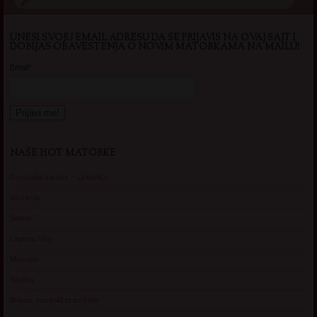
UNESI SVOJU EMAIL ADRESU DA SE PRIJAVIS NA OVAJ SAJT I
DOBIJAS OBAVESTENJA O NOVIM MATORKAMA NA MAILU!
Email*
NAŠE HOT MATORKE
Gospodje za sex – Ljubimka
Vickasta
Selma
Lagana Vixy
Manuela
Nadina
Briana, cuckold bracni par