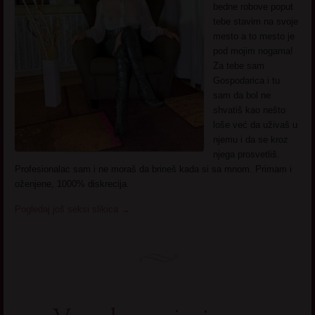
bedne robove poput
tebe stavim na svoje
mesto a to mesto je
pod mojim nogama!
Za tebe sam
Gospodarica i tu
sam da bol ne
shvatiš kao nešto
loše već da uživaš u
njemu i da se kroz
njega prosvetliš.
Profesionalac sam i ne moraš da brineš kada si sa mnom. Primam i
oženjene, 1000% diskrecija.
Pogledaj još seksi slikica
→