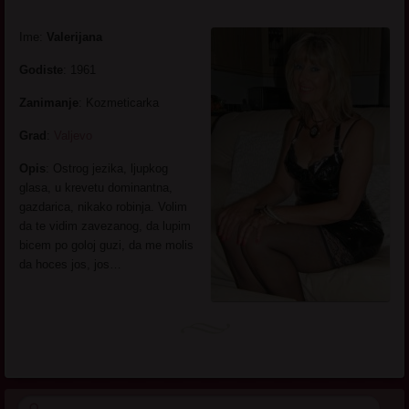
Ime:
Valerijana
Godiste
: 1961
Zanimanje
: Kozmeticarka
Grad
:
Valjevo
Opis
: Ostrog jezika, ljupkog
glasa, u krevetu dominantna,
gazdarica, nikako robinja. Volim
da te vidim zavezanog, da lupim
bicem po goloj guzi, da me molis
da hoces jos, jos…