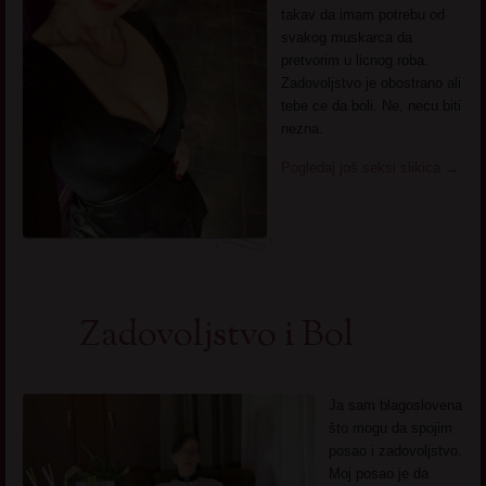
takav da imam potrebu od
svakog muskarca da
pretvorim u licnog roba.
Zadovoljstvo je obostrano ali
tebe ce da boli. Ne, necu biti
nezna.
Pogledaj još seksi slikica
→
Zadovoljstvo i Bol
Ja sam blagoslovena
što mogu da spojim
posao i zadovoljstvo.
Moj posao je da