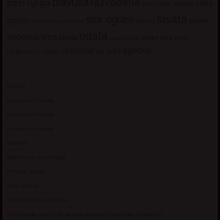
plavuša
razvedena
trazi njega
seks
seksi adresar
seksi
sisata
sex oglasi
oglasi
sisate
sekssms
sexsms
sex matorke
udata
sms
slobodna
starija
velike sise
vruci
upoznavanje
zgodna
za mladje
za seks
razgovori
za mlade
Kontakt
Kupovina 10 minuta
Kupovina 30 minuta
Kupovina 60 minuta
Matorke
Matorke za upoznavanje
Pravilnik i uslovi
Sexy Adresar
Starije dame za avanturu
Zasto starije zene tvrde da vise uzivaju u seksu nego u mladosti?