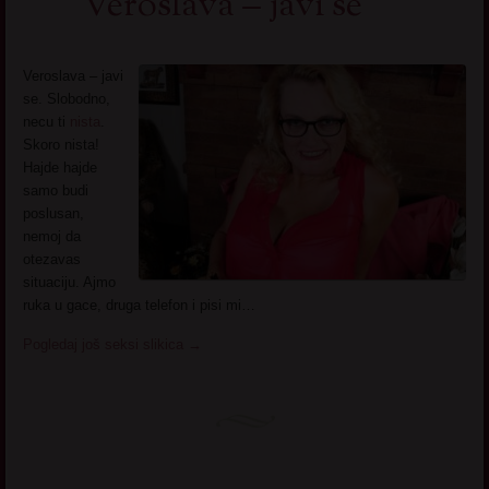
Veroslava – javi se
Veroslava – javi
se. Slobodno,
necu ti
nista
.
Skoro nista!
Hajde hajde
samo budi
poslusan,
nemoj da
otezavas
situaciju. Ajmo
ruka u gace, druga telefon i pisi mi…
Pogledaj još seksi slikica
→