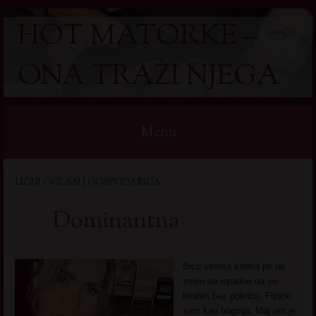
HOT MATORKE –
ONA TRAŽI NJEGA
Menu
Skip
LIČNI OGLASI | GOSPODARICA
to
content
Dominantna
Bicu veoma kratka jer ne
zelim da ispadne da se
hvalim bez pokrica. Fizicki
sam kao boginja. Moj um je