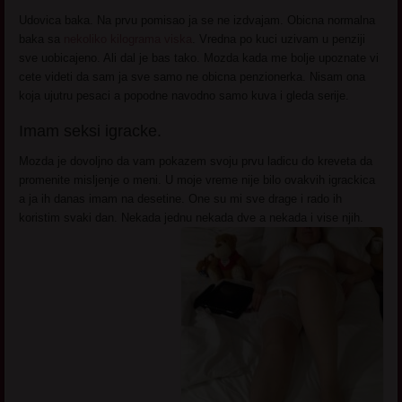
Udovica baka. Na prvu pomisao ja se ne izdvajam. Obicna normalna
baka sa
nekoliko kilograma viska
. Vredna po kuci uzivam u penziji
sve uobicajeno. Ali dal je bas tako. Mozda kada me bolje upoznate vi
cete videti da sam ja sve samo ne obicna penzionerka. Nisam ona
koja ujutru pesaci a popodne navodno samo kuva i gleda serije.
Imam seksi igracke.
Mozda je dovoljno da vam pokazem svoju prvu ladicu do kreveta da
promenite misljenje o meni. U moje vreme nije bilo ovakvih igrackica
a ja ih danas imam na desetine. One su mi sve drage i rado ih
koristim svaki dan. Nekada jednu nekada dve a nekada i vise njih.