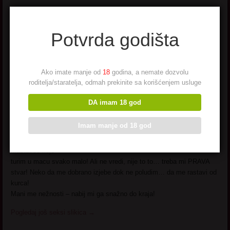
Mirka
Potvrda godišta
Mirka,
Vrbas
,
45 godina
Ako imate manje od
18
godina, a nemate dozvolu
Domaćica, muž
roditelja/staratelja, odmah prekinite sa korišćenjem usluge
često van
kuće… da,
DA imam 18 god
imam sve žive
naprave,
Imam manje od 18 god
vibratore… ma
čak i ogromne
krastavce koje
turim u macu svako malo! Ali ne vredi, nije to to… treba mi PRAVA
stvar! Neko da me dobrano izjebe dok ne poludim… da me rastavi od
kurca!
Mani me nežnosti – nabij mi ga snažno do kraja!
Pogledaj još seksi slikica
→