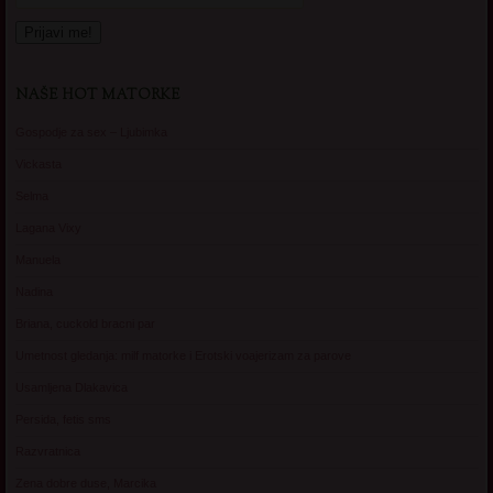
NAŠE HOT MATORKE
Gospodje za sex – Ljubimka
Vickasta
Selma
Lagana Vixy
Manuela
Nadina
Briana, cuckold bracni par
Umetnost gledanja: milf matorke i Erotski voajerizam za parove
Usamljena Dlakavica
Persida, fetis sms
Razvratnica
Zena dobre duse, Marcika