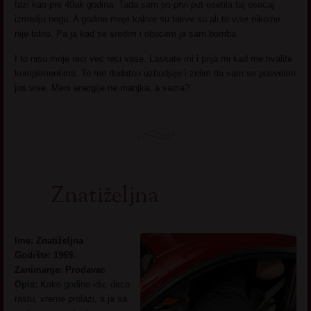
fazi kao pre 40ak godina. Tada sam po prvi put osetila taj osecaj
izmedju nogu. A godine moje kakve su takve su ali to vise nikome
nije bitno. Pa ja kad se sredim i obucem ja sam bomba.
I to nisu moje reci vec reci vase. Laskate mi i prija mi kad me hvalite
komplimentima. To me dodatno uzbudjuje i zelim da vam se posvetim
jos vise. Meni energije ne manjka, a vama?
Znatiželjna
Ime: Znatiželjna
Godište: 1969.
Zanimanje: Prodavac
Opis:
Kako godine idu, deca
rastu, vreme prolazi, a ja sa