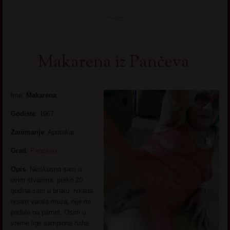
Makarena iz Pančeva
Ime:
Makarena
Godiste
: 1967
Zanimanje
: Apotekar
Grad
:
Pancevo
Opis
: Neiskusna sam u
ovim stvarima, preko 20
godina sam u braku, nikada
nisam varala muza, nije mi
padalo na pamet. Osim u
vreme lige sampiona haha