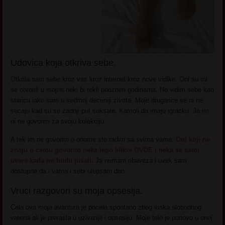
Udovica koja otkriva sebe.
Otkrila sam sebe kroz vas kroz internet kroz nove vidike. Oni su mi
se otvorili u mojim neki bi rekli pooznim godinama. Ne vidim sebe kao
staricu iako sam u sedmoj deceniji zivota. Moje drugarice se ni ne
secaju kad su se zadnji put seksale. Kamoli da imaju igracku. Ja im
ni ne govorim za svoju kolekciju.
A tek im ne govorim o onome sto radim sa svima vama.
Oni koji ne
znaju o cemu govorim neka lepo klikni OVDE i neka se sami
uvere kada mi budu pisali.
Ja nemam obaveza i uvek sam
dostupna da i vama i sebi ulepsam dan.
Vruci razgovori su moja opsesija.
Cela ova moja avantura je pocela spontano zbog viska slobodnog
vreena ali je prerasla u uzivanje i opsesiju. Moje telo je ponovo u onoj