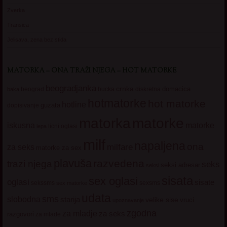
Zverka
Transica
Jelisava, zena bez stida
MATORKA – ONA TRAŽI NJEGA – HOT MATORKE
beogradjanka
crnka
domacica
beograd
baka
bucka
diskretna
hotmatorke
hot matorke
hotline
guzata
dopisivanje
matorke
matorka
iskusna
matorke
licni oglasi
lepa
milf
napaljena
ona
milfare
za seks
matorke za sex
plavuša
razvedena
trazi njega
seks
seksi adresar
seksi
sisata
sex oglasi
oglasi
sisate
sekssms
sexsms
sex matorke
udata
sms
slobodna
starija
velike sise
vruci
upoznavanje
zgodna
za mladje
za seks
razgovori
za mlade