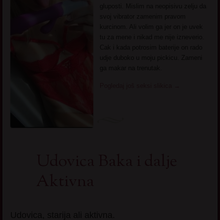
gluposti. Mislim na neopisivu zelju da
svoj vibrator zamenim pravom
kurcinom. Ali volim ga jer on je uvek
tu za mene i nikad me nije izneverio.
Cak i kada potrosim baterije on rado
udje duboko u moju pickicu. Zameni
ga makar na trenutak.
Pogledaj još seksi slikica
→
Udovica Baka i dalje
Aktivna
Udovica, starija ali aktivna.