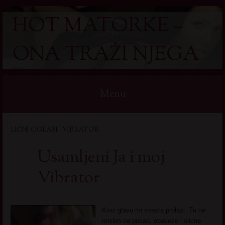
HOT MATORKE –
ONA TRAŽI NJEGA
Menu
Skip
LIČNI OGLASI | VIBRATOR
to
content
Usamljeni Ja i moj
Vibrator
Kroz glavu mi svasta prolazi. Tu ne
mislim na posao, obaveze i slicne