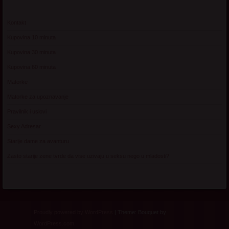
Kontakt
Kupovina 10 minuta
Kupovina 30 minuta
Kupovina 60 minuta
Matorke
Matorke za upoznavanje
Pravilnik i uslovi
Sexy Adresar
Starije dame za avanturu
Zasto starije zene tvrde da vise uzivaju u seksu nego u mladosti?
Proudly powered by WordPress
|
Theme: Bouquet by
WordPress.com
.