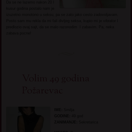
Da se ne lazemo nakon 20 I
kusur godina postalo nam je
izuzetno monotono u seksu, pa se zato jako cesto zadovoljavam.
Posto sam mu rekla da mi fali divljeg seksa, kupio mi je vibrator I
predlozio ovaj sajt, da se malo razonodim I zabavim. Pa, neka
zabava pocne!
Volim 49 godina
Požarevac
IME:
Smilja
GODINE:
49 god
ZANIMANJE:
Sekretarica