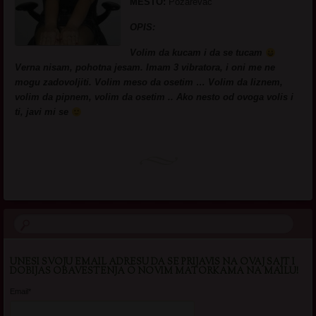
MESTO:
Pozarevac
OPIS:
Volim da kucam i da se tucam
Verna nisam, pohotna jesam. Imam 3 vibratora, i oni me ne
mogu zadovoljiti. Volim meso da osetim … Volim da liznem,
volim da pipnem, volim da osetim .. Ako nesto od ovoga volis i
ti, javi mi se
UNESI SVOJU EMAIL ADRESU DA SE PRIJAVIS NA OVAJ SAJT I
DOBIJAS OBAVESTENJA O NOVIM MATORKAMA NA MAILU!
Email*