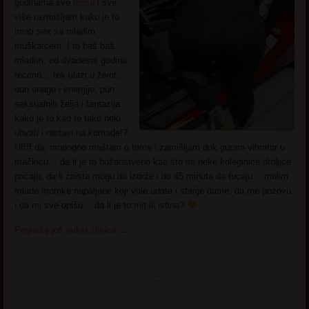
godinama sve
lepša
i sve
više razmišljam kako je to
imati sex sa mlađim
muškarcem. I to baš baš
mlađim, od dvadeset godina
recimo… tek ulazi u život,
oun snage i energije, pun
seksualnih želja i fantazija…
kako je to kad te tako neki
uhvati i rastavi na komade!?
Uffff da, mnoogoo maštam o tome i zamišljam dok guram vibrator u
mačkicu… da li je to božanstveno kao što mi neke koleginice droljice
pričaju, da li zaista mogu da izdrže i do 45 minuta da tucaju… molim
mlade momke napaljene koji vole udate i starije dame, da me pozovu
i da mi sve opišu… da li je to mit ili istina?
Pogledaj još seksi slikica
→