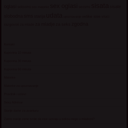
sisata
sex oglasi
oglasi
sisate
sekssms
sexsms
sex matorke
udata
sms
slobodna
starija
velike sise
vruci
upoznavanje
zgodna
za mladje
za seks
razgovori
za mlade
Kontakt
Kupovina 10 minuta
Kupovina 30 minuta
Kupovina 60 minuta
Matorke
Matorke za upoznavanje
Pravilnik i uslovi
Sexy Adresar
Starije dame za avanturu
Zasto starije zene tvrde da vise uzivaju u seksu nego u mladosti?