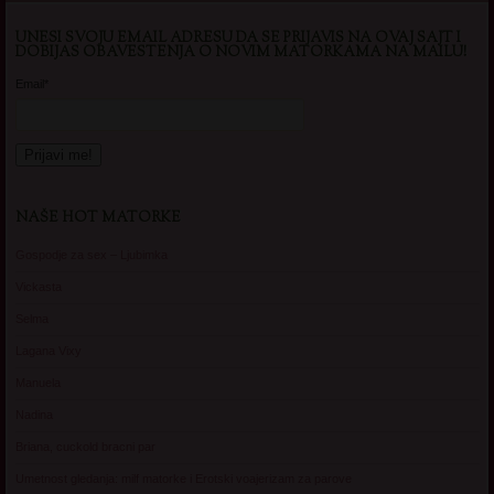
UNESI SVOJU EMAIL ADRESU DA SE PRIJAVIS NA OVAJ SAJT I
DOBIJAS OBAVESTENJA O NOVIM MATORKAMA NA MAILU!
Email*
NAŠE HOT MATORKE
Gospodje za sex – Ljubimka
Vickasta
Selma
Lagana Vixy
Manuela
Nadina
Briana, cuckold bracni par
Umetnost gledanja: milf matorke i Erotski voajerizam za parove