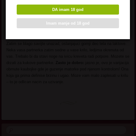
zadnjica partnerke veca.
DA imam 18 god
5. Zacinite guzenje matorke gde ONA
Imam manje od 18 god
kontrolise.
Kako funkcionise:
Sednete na ivicu kreveta sa stopalima na podu.
Zatim se blago savijte unazad, oslanjajuci gornji deo tela na laktove.
Neka vasa partnerka zatim sedne u vase krilo, ledjima okrenuta od
vas. Trebalo bi da stavi noge na ivicu kreveta radi potpore. Mozete se
drzati za kukove partnerke.
Zasto je dobro:
jasno je, ovo je varijacija
obrnute kaubojke gde je guzenje matorke pod njenom kontrolom! Ona
koja ga prima definise brzinu i ugao. Moze vam malo zaplesati u krilu
– to je odlican nacin za uzivanje.