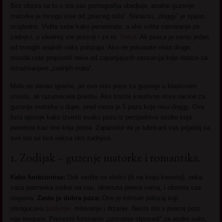
Bez obzira na to u sta vas pornografija ubedjuje, analno guzenje
matorke je mnogo vise od „pseceg stila“. Naravno, „doggy“ je sjajan,
ocigledno. Vidite sebe kako penetrirate, a ako volite samaranje po
zadnjici, u idealnoj ste poziciji i za to.
Seksi
. Ali pseca je samo jedan
od mnogih analnih seks polozaja. Ako ne pokusate nista drugo,
mozda cete propustiti neke od zapanjujucih senzacija koje dolaze sa
istrazivanjem „zadnjih vrata“.
Malo se danas igramo, jer ovo nisu poze za guzenje u klasicnom
smislu, ali razumecete poentu. Ako trazite kreativne nove nacine za
guzenje matorke u dupe, pred vama je 5 poza koje nisu doggy. Ova
lista opisuje kako izvesti svaku pozu iz perspektive osobe koja
penetrira kao one koja prima. Zapamtite da je lubrikant vas prijatelj za
sve sto se tice seksa oko zadnjice.
1. Zodijak – guzenje matorke i romantika.
Kako funkcionise:
Dok sedite na stolici (ili na kraju kreveta), neka
vasa partnerka sedne na vas, okrenuta prema vama, i obmota vas
nogama.
Zasto je dobra poza:
Ovo je intiman polozaj koji
omogucava
ljubljenje,
milovanje i drzanje. Nesto sto u psecoj pozi
nije moguce. Precesto forsiramo „uzimanje otpozadi“ za analni seks,