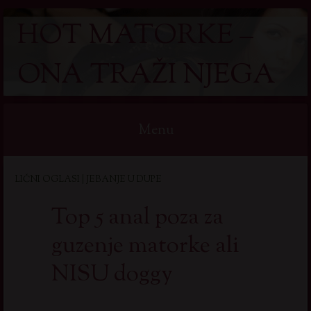
HOT MATORKE –
ONA TRAŽI NJEGA
Menu
Skip
LIČNI OGLASI | JEBANJE U DUPE
to
content
Top 5 anal poza za
guzenje matorke ali
NISU doggy