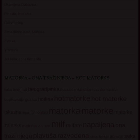
Usamljena Dlakavica
Persida, fetis sms
Razvratnica
Zena dobre duse, Marcika
Zverka
Transica
Jelisava, zena bez stida
MATORKA – ONA TRAŽI NJEGA – HOT MATORKE
beogradjanka
crnka
domacica
beograd
baka
bucka
diskretna
hotmatorke
hot matorke
hotline
guzata
dopisivanje
matorke
matorka
iskusna
matorke
licni oglasi
lepa
milf
napaljena
ona
milfare
za seks
matorke za sex
plavuša
razvedena
trazi njega
seks
seksi adresar
seksi