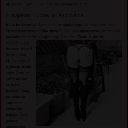
ali polozaji licem u lice mogu biti veoma romanticni.
2. Kapetan – upravljanje uglovima.
Kako funkcionise:
Neka vasa partnerka legne na ledja i drzi noge
visoko ispruzene u obliku slova V. Ovo vam omogucava partneru koji
penetrira da se drzi za njih i vozi.
Uzivajte!
Zasto je dobra:
Verovatno ste
do sada shvatili
da su uglovi
kljucni kada je
u pitanju analni
seks. Prvo, ne
zelite da vam
se kurac
povredi. Drugo,
ne zelite da
vam kurac
stalno klizi
napolje. Ovaj
polozaj
omogucava