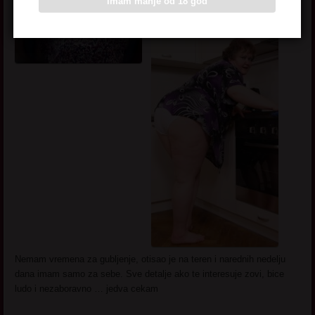
Imam manje od 18 god
Nemam vremena za gubljenje, otisao je na teren i narednih nedelju
dana imam samo za sebe. Sve detalje ako te interesuje zovi, bice
ludo i nezaboravno … jedva cekam