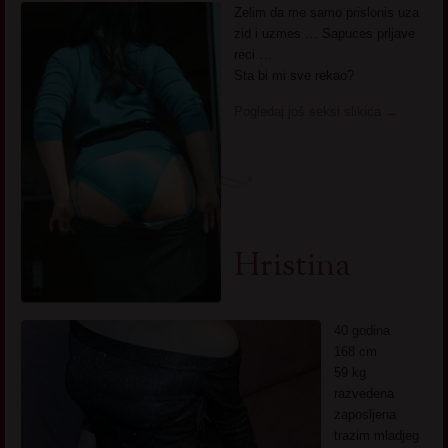
Zelim da me samo prislonis uza
zid i uzmes … Sapuces prljave
reci …
Sta bi mi sve rekao?
Pogledaj još seksi slikica
→
Hristina
40 godina
168 cm
59 kg
razvedena
zaposljena
trazim mladjeg