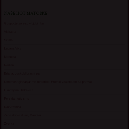
NAŠE HOT MATORKE
Gospodje za sex – Ljubimka
Vickasta
Selma
Lagana Vixy
Manuela
Nadina
Briana, cuckold bracni par
Umetnost gledanja: milf matorke i Erotski voajerizam za parove
Usamljena Dlakavica
Persida, fetis sms
Razvratnica
Zena dobre duse, Marcika
Zverka