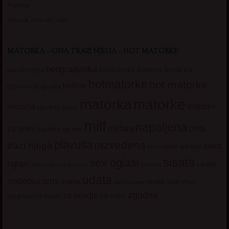
Transica
Jelisava, zena bez stida
MATORKA – ONA TRAŽI NJEGA – HOT MATORKE
beogradjanka
crnka
domacica
beograd
baka
bucka
diskretna
hotmatorke
hot matorke
hotline
guzata
dopisivanje
matorke
matorka
iskusna
matorke
licni oglasi
lepa
milf
napaljena
ona
milfare
za seks
matorke za sex
plavuša
razvedena
trazi njega
seks
seksi adresar
seksi
sisata
sex oglasi
oglasi
sisate
sekssms
sexsms
sex matorke
udata
sms
slobodna
starija
velike sise
vruci
upoznavanje
zgodna
za mladje
za seks
razgovori
za mlade