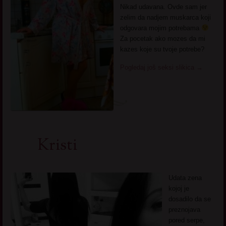
Nikad udavana. Ovde sam jer
zelim da nadjem muskarca koji
odgovara mojim potrebama
Za pocetak ako mozes da mi
kazes koje su tvoje potrebe?
Pogledaj još seksi slikica
→
Kristi
Udata zena
kojoj je
dosadilo da se
preznojava
pored serpe,