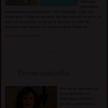
Materijalno
obezbedjena,
inostrana penzija pokojnog muža. Volim da putujem. Znam više
stranih jezila. Čitanje je moja strast. Ne znam koliko je ovo pravo, ali
ovde sam da isprobam, jer što da ne. Ne znam šta želim da
postignem ovim oglasom, ali ne može da škodi. Nadam se …
Pogledaj još seksi slikica
→
Porno matorka
Muz zna da sam ovde i zeli
da me gleda kako se
zadovoljavam dok me ti
dovodis u stanje transa. U