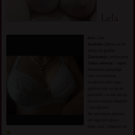
Lela
Ime:
Lela
Godiste:
Dame se ne
pitaju za godine
Zanimanje:
profesorka
Seksi adresar – opis:
Mastovita gospodja
trazi mastovitog
muskarca bilo koje
godiste koji ce joj se
posvetiti i uciniti da se
ponovo oseca mladom
i pozeljnom!
Ne razmisljaj previse,
od toga boli glava,
bolje zovi i prepusti se