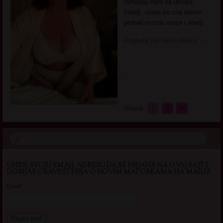
fantaziju nam se uklapa
mladji, mada ko zna nismo
probali mozda moze i stariji.
Pogledaj još seksi slikica
→
Strane:
1
2
»
UNESI SVOJU EMAIL ADRESU DA SE PRIJAVIS NA OVAJ SAJT I
DOBIJAS OBAVESTENJA O NOVIM MATORKAMA NA MAILU!
Email*