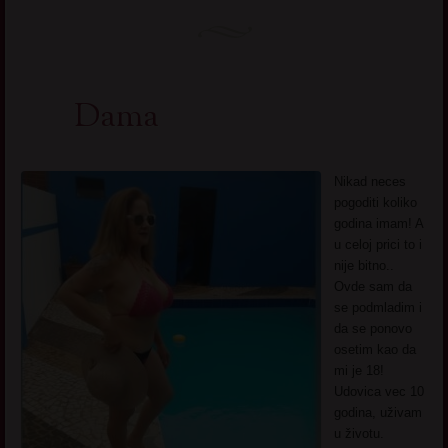
Dama
Nikad neces
pogoditi koliko
godina imam! A
u celoj prici to i
nije bitno..
Ovde sam da
se podmladim i
da se ponovo
osetim kao da
mi je 18!
Udovica vec 10
godina, uživam
u životu.