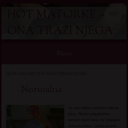
HOT MATORKE –
ONA TRAŽI NJEGA
Menu
Skip
LIČNI OGLASI | ONA TRAZI NJEGA ZA SEX
to
content
Normalna
Ja sam jedna normalna obicna
zena. Nisam prepametna,
nemam puno para, ne izgledam
nista posebno – jedan prosek.