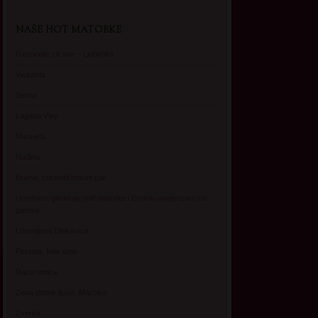
NAŠE HOT MATORKE
Gospodje za sex – Ljubimka
Vickasta
Selma
Lagana Vixy
Manuela
Nadina
Briana, cuckold bracni par
Umetnost gledanja: milf matorke i Erotski voajerizam za
parove
Usamljena Dlakavica
Persida, fetis sms
Razvratnica
Zena dobre duse, Marcika
Zverka