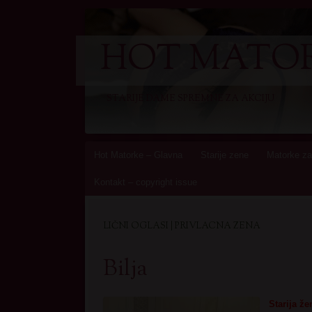
HOT MATOR
STARIJE DAME SPREMNE ZA AKCIJU
Skip
Hot Matorke – Glavna
Starije zene
Matorke za
to
Kontakt – copyright issue
content
LIČNI OGLASI | PRIVLACNA ZENA
Bilja
Starija ž