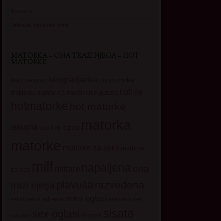
Transica
Jelisava, zena bez stida
MATORKA – ONA TRAŽI NJEGA – HOT
MATORKE
beogradjanka
crnka
beograd
baka
bucka
hotline
domacica
guzata
dopisivanje
diskretna
hotmatorke
hot matorke
matorka
iskusna
licni oglasi
lepa
matorke
matorke za seks
matorke
milf
napaljena
ona
milfare
za sex
plavuša
razvedena
trazi njega
seks oglasi
seksi adresar
sekssms
seksi
sex
sisata
sex oglasi
sexsms
matorke