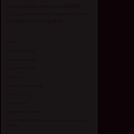
udata
sms
sisate
slobodna
starija
velike sise
vruci razgovori
za mlade
upoznavanje
zgodna
za mladje
za seks
Kontakt
Kupovina 10 minuta
Kupovina 30 minuta
Kupovina 60 minuta
Matorke
Matorke za upoznavanje
Pravilnik i uslovi
Sexy Adresar
Starije dame za avanturu
Zasto starije zene tvrde da vise uzivaju u seksu nego u
mladosti?