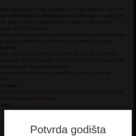
žena koja zna koliko vredi. Ne tražim da me neko spašava – tražim da
drži. Imam pogled koji zadržava, glas koji ostaje u glavi i energiju koja
riše. Volim kad me muškarac gleda kao izazov, ne kao prolaznu
 igram igrice – ja sam igra.
 koje se pamte, poruke koje se brišu posle čitanja i susrete koji menjaju
je za dane unapred. Nisam tiha, nisam siva i nisam za svakoga.
u strasti
nzitet. Volim kad se oseti želja u vazduhu pre nego što se išta kaže.
pouzdanje, čvrst stav i pogled koji ne beži. Privlače me muškarci koji
zmu prostor, ali i da ga ispune pažnjom.
 prava strast spoj kontrole i prepuštanja – igra u kojoj se oboje
moćno.
 u ljubavi
m muškarca koji ima karakter, stav i kičmu. Nekog ko zna da bude nežan,
eda tako da mi promeni tok misli.
e glume.
Potvrda godišta