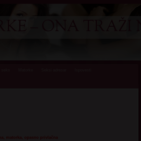
KE – ONA TRAŽI 
 seks
Matorke
Seksi adresar
Ispovesti
ena, matorka, opasno privlačna