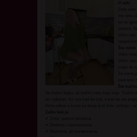
O sebi
Zrela sam 
me neko iz
se ne igno
stanicu. Ne
Volim noći
raspoložen
Šta volim 
Volim inte
Volim samo
znaju da u
Za mene je
osećamo 
Šta tražim
Ne tražim bajku, ali tražim vatru koja traje. Traži
ali i odlučan. Ko zna kad da ćuti, a kad da me pogl
Hoću odnos u kome se dvoje ljudi žele, poštuju i n
Zašto baš ja
✔ Zrela, opasno privlačna
✔ Direktna i samouverena
✔ Diskretna, ali nezaboravna