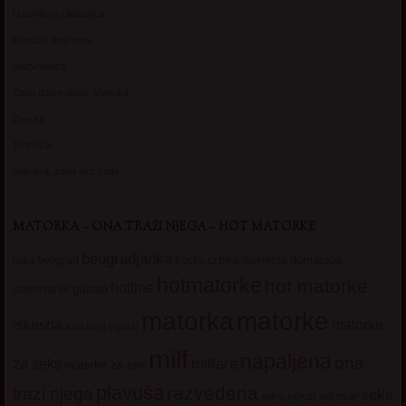
Usamljena Dlakavica
Persida, fetis sms
Razvratnica
Zena dobre duse, Marcika
Zverka
Transica
Jelisava, zena bez stida
MATORKA – ONA TRAŽI NJEGA – HOT MATORKE
beogradjanka
crnka
domacica
beograd
baka
bucka
diskretna
hotmatorke
hot matorke
hotline
guzata
dopisivanje
matorke
matorka
iskusna
matorke
licni oglasi
lepa
milf
napaljena
ona
milfare
za seks
matorke za sex
plavuša
razvedena
trazi njega
seks
seksi adresar
seksi