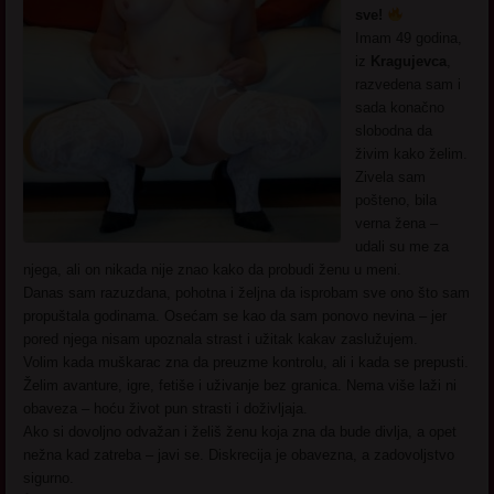
sve!
Imam 49 godina,
iz
Kragujevca
,
razvedena sam i
sada konačno
slobodna da
živim kako želim.
Zivela sam
pošteno, bila
verna žena –
udali su me za
njega, ali on nikada nije znao kako da probudi ženu u meni.
Danas sam razuzdana, pohotna i željna da isprobam sve ono što sam
propuštala godinama. Osećam se kao da sam ponovo nevina – jer
pored njega nisam upoznala strast i užitak kakav zaslužujem.
Volim kada muškarac zna da preuzme kontrolu, ali i kada se prepusti.
Želim avanture, igre, fetiše i uživanje bez granica. Nema više laži ni
obaveza – hoću život pun strasti i doživljaja.
Ako si dovoljno odvažan i želiš ženu koja zna da bude divlja, a opet
nežna kad zatreba – javi se. Diskrecija je obavezna, a zadovoljstvo
sigurno.