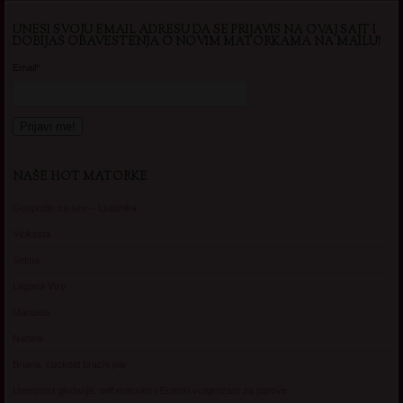
UNESI SVOJU EMAIL ADRESU DA SE PRIJAVIS NA OVAJ SAJT I
DOBIJAS OBAVESTENJA O NOVIM MATORKAMA NA MAILU!
Email*
NAŠE HOT MATORKE
Gospodje za sex – Ljubimka
Vickasta
Selma
Lagana Vixy
Manuela
Nadina
Briana, cuckold bracni par
Umetnost gledanja: milf matorke i Erotski voajerizam za parove