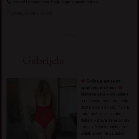
Nazovi i probudi ono što je dugo spavalo u meni…
Pogledaj još seksi slikica
→
Gabrijela
Sočna plavuša za
opušteno druženje
Matorka sam
– razvedena,
a i udovica, pa sam prošla
dosta toga u životu. Punija
sam, sočna, ali nikako
debela – prava žena od krvi
i mesa. Vesela, vickasta i
uvijek spremna za dobar