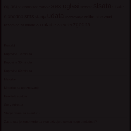
sisata
sex oglasi
oglasi
sisate
sekssms
sexsms
sex matorke
udata
sms
slobodna
starija
velike sise
vruci
upoznavanje
zgodna
za mladje
za seks
razgovori
za mlade
Kontakt
Kupovina 10 minuta
Kupovina 30 minuta
Kupovina 60 minuta
Matorke
Matorke za upoznavanje
Pravilnik i uslovi
Sexy Adresar
Starije dame za avanturu
Zasto starije zene tvrde da vise uzivaju u seksu nego u mladosti?