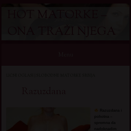
HOT MATORKE –
ONA TRAŽI NJEGA
Menu
Skip
LIČNI OGLASI | SLOBODNE MATORKE SRBIJA
to
content
Razuzdana
Razuzdana i
pohotna –
spremna da
nadoknadim