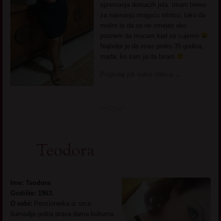
spremanja domacih jela. Imam tremu
za najmanju mogucu sitnicu, tako da
molim te da se ne smejes ako
posnem da mucam kad se cujemo
Najbolje je da imas preko 35 godina,
mada, ko sam ja da biram
Pogledaj još seksi slikica
→
Teodora
Ime: Teodora
Godište: 1963.
O sebi:
Penzionerka iz srca
šumadije jedna prava dama kulturna