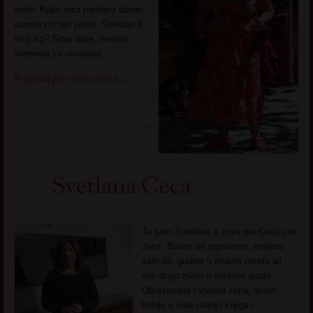
ovde. Kako naci partnera danas
uopste mi nije jasno. Smetaju ti
moji kg? Sibaj dalje, nemam
vremena za smaranje
Pogledaj još seksi slikica
→
Svetlana Ceca
Ja sam Svetlana a zovu me Ceca ceo
zivot. Bavim se trgovinom, rodjena
sam 65. godine u malom mestu ali
vec dugo zivim u velikom gradu.
Obrazovana i vredna zena, imam
hobije u vidu citanja knjiga i