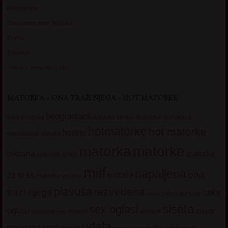
Razvratnica
Zena dobre duse, Marcika
Zverka
Transica
Jelisava, zena bez stida
MATORKA – ONA TRAŽI NJEGA – HOT MATORKE
beogradjanka
crnka
domacica
beograd
baka
bucka
diskretna
hotmatorke
hot matorke
hotline
guzata
dopisivanje
matorke
matorka
iskusna
matorke
licni oglasi
lepa
milf
napaljena
ona
milfare
za seks
matorke za sex
plavuša
razvedena
trazi njega
seks
seksi adresar
seksi
sisata
sex oglasi
oglasi
sisate
sekssms
sexsms
sex matorke
udata
sms
slobodna
starija
velike sise