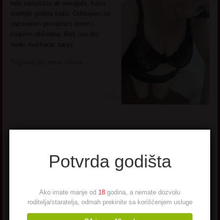
lepo vaspitana ali nevaljala. Kriza
srednjih godina kažu. Odlikujem se
sačuvanim privlačnim telom i
krupnim oblinama. Baš ono što
svaki muškarac sanja.
Pogledaj još seksi slikica
→
Matorka sa Sela
Potvrda godišta
Ime: Matorka sa Sela
Godište: 1970.
Oglas:
Domacica
Ako imate manje od
18
godina, a nemate dozvolu
zivim sama na mom
roditelja/staratelja, odmah prekinite sa korišćenjem usluge
malom seoskom raju.