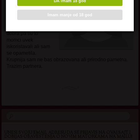
hranim pillice prasice
DA imam 18 god
sredujem okopavam
bastu i kuca mi je
Imam manje od 18 god
uvek pod konac.
Mozda sam i previse
dobra pa su to
momci uvek
iskoristavali ali sam
se opametila.
Krupnija sam ne bas obrazovana ali prirodno pametna.
Trazim partnera.
UNESI SVOJU EMAIL ADRESU DA SE PRIJAVIS NA OVAJ SAJT I
DOBIJAS OBAVESTENJA O NOVIM MATORKAMA NA MAILU!