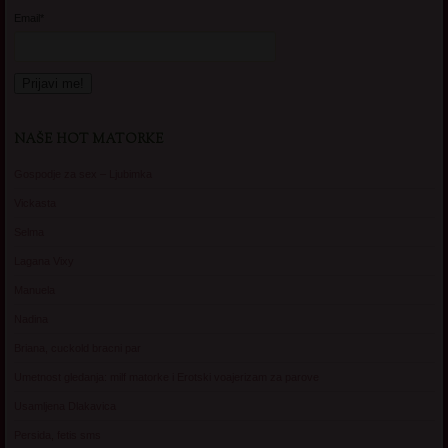
Email*
NAŠE HOT MATORKE
Gospodje za sex – Ljubimka
Vickasta
Selma
Lagana Vixy
Manuela
Nadina
Briana, cuckold bracni par
Umetnost gledanja: milf matorke i Erotski voajerizam za parove
Usamljena Dlakavica
Persida, fetis sms