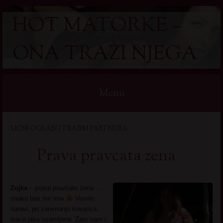
HOT MATORKE –
ONA TRAŽI NJEGA
Menu
Skip
LIČNI OGLASI | TRAŽIM PARTNERA
to
content
Prava pravcata zena
Zojka
– prava pravcata zena …
onako bas me ima
Vesele
naravi, po zanimanju kuvarica,
inace jako usamljena. Zato sam i