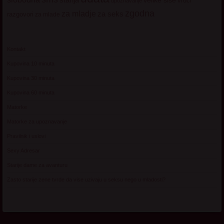
vruci
upoznavanje
zgodna
za mladje
za seks
razgovori
za mlade
Kontakt
Kupovina 10 minuta
Kupovina 30 minuta
Kupovina 60 minuta
Matorke
Matorke za upoznavanje
Pravilnik i uslovi
Sexy Adresar
Starije dame za avanturu
Zasto starije zene tvrde da vise uzivaju u seksu nego u mladosti?