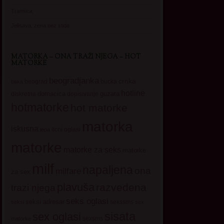
Transica
Jelisava, zena bez stida
MATORKA – ONA TRAŽI NJEGA – HOT
MATORKE
beogradjanka
crnka
beograd
baka
bucka
hotline
domacica
guzata
dopisivanje
diskretna
hotmatorke
hot matorke
matorka
iskusna
licni oglasi
lepa
matorke
matorke za seks
matorke
milf
napaljena
ona
milfare
za sex
plavuša
razvedena
trazi njega
seks oglasi
seksi adresar
sekssms
seksi
sex
sisata
sex oglasi
sexsms
matorke