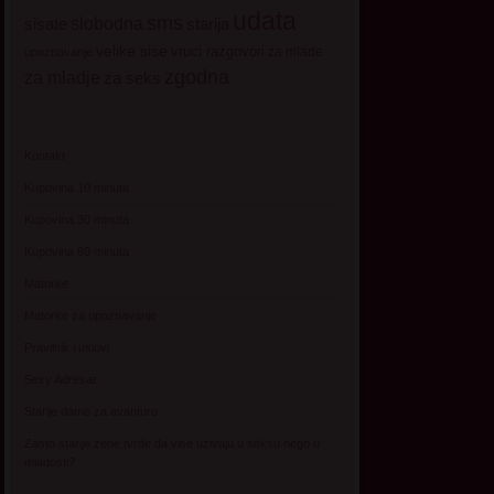
udata
sms
sisate
slobodna
starija
velike sise
vruci razgovori
za mlade
upoznavanje
zgodna
za mladje
za seks
Kontakt
Kupovina 10 minuta
Kupovina 30 minuta
Kupovina 60 minuta
Matorke
Matorke za upoznavanje
Pravilnik i uslovi
Sexy Adresar
Starije dame za avanturu
Zasto starije zene tvrde da vise uzivaju u seksu nego u
mladosti?