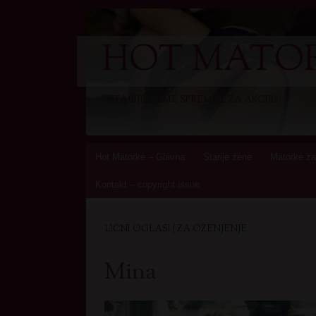
HOT MATOR
STARIJE DAME SPREMNE ZA AKCIJU
Skip
Hot Matorke – Glavna
Starije zene
Matorke za
to
Kontakt – copyright issue
content
LIČNI OGLASI | ZA OZENJENJE
Mina