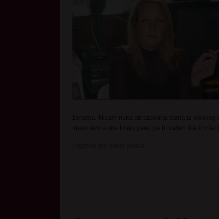
ženama. Nisam neka obrazovana dama iz visokog dr
imam telo a one imaju pare, pa ti izaberi šta ti više 
Pogledaj još seksi slikica
→