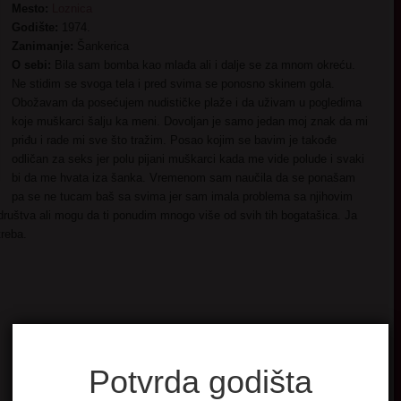
Mesto:
Loznica
Godište:
1974.
Zanimanje:
Šankerica
O sebi:
Bila sam bomba kao mlađa ali i dalje se za mnom okreću.
Ne stidim se svoga tela i pred svima se ponosno skinem gola.
Obožavam da posećujem nudističke plaže i da uživam u pogledima
koje muškarci šalju ka meni. Dovoljan je samo jedan moj znak da mi
priđu i rade mi sve što tražim. Posao kojim se bavim je takođe
odličan za seks jer polu pijani muškarci kada me vide polude i svaki
bi da me hvata iza šanka. Vremenom sam naučila da se ponašam
pa se ne tucam baš sa svima jer sam imala problema sa njihovim
uštva ali mogu da ti ponudim mnogo više od svih tih bogatašica. Ja
treba.
Potvrda godišta