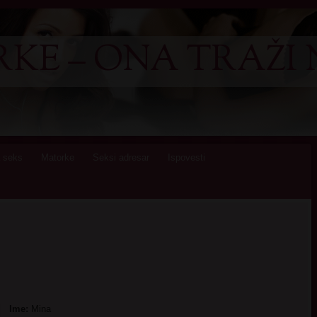
KE – ONA TRAŽI 
 seks
Matorke
Seksi adresar
Ispovesti
Ime:
Mina