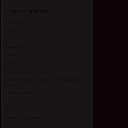
NAŠE HOT MATORKE
Gospodje za sex – Ljubimka
Vickasta
Selma
Lagana Vixy
Manuela
Nadina
Briana, cuckold bracni par
Umetnost gledanja: milf matorke i Erotski voajerizam za
parove
Usamljena Dlakavica
Persida, fetis sms
Razvratnica
Zena dobre duse, Marcika
Zverka