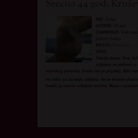
Srecna 44 god. Kruše
IME:
Sofija
GODINE:
44 god
ZANIMANJE:
Kako prez
jednom butiku
MESTO:
Krusevac
OPIS:
Starija dama, fina, k
vidjamo se jednom u s
morskog provoda. Vodio me je prijatelj. Bilo n
mi neko za zezanje, zabavu, da se krisom dopi
kredit, ja trazim ozbiljno musko. Moze i ozenjeno