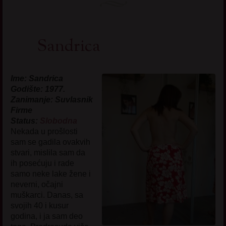
Sandrica
Ime: Sandrica
Godište: 1977.
Zanimanje: Suvlasnik
Firme
Status:
Slobodna
Nekada u prošlosti
sam se gadila ovakvih
stvari, mislila sam da
ih posećuju i rade
samo neke lake žene i
neverni, očajni
muškarci. Danas, sa
svojih 40 i kusur
godina, i ja sam deo