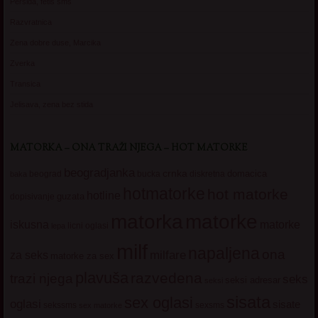
Persida, fetis sms
Razvratnica
Zena dobre duse, Marcika
Zverka
Transica
Jelisava, zena bez stida
MATORKA – ONA TRAŽI NJEGA – HOT MATORKE
beogradjanka
crnka
domacica
beograd
baka
bucka
diskretna
hotmatorke
hot matorke
hotline
guzata
dopisivanje
matorke
matorka
iskusna
matorke
licni oglasi
lepa
milf
napaljena
ona
milfare
za seks
matorke za sex
plavuša
razvedena
trazi njega
seks
seksi adresar
seksi
sisata
sex oglasi
oglasi
sisate
sekssms
sexsms
sex matorke