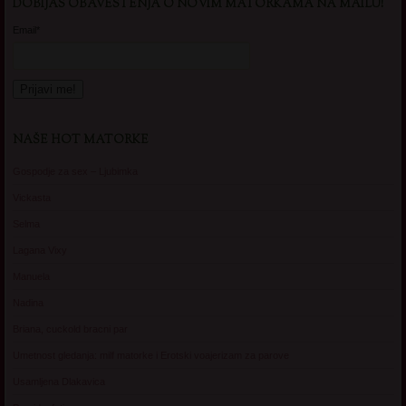
DOBIJAS OBAVESTENJA O NOVIM MATORKAMA NA MAILU!
Email*
NAŠE HOT MATORKE
Gospodje za sex – Ljubimka
Vickasta
Selma
Lagana Vixy
Manuela
Nadina
Briana, cuckold bracni par
Umetnost gledanja: milf matorke i Erotski voajerizam za parove
Usamljena Dlakavica