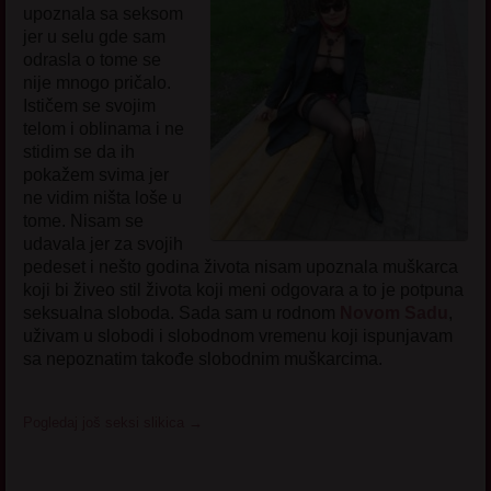
upoznala sa seksom
jer u selu gde sam
odrasla o tome se
nije mnogo pričalo.
Ističem se svojim
telom i oblinama i ne
stidim se da ih
pokažem svima jer
ne vidim ništa loše u
tome. Nisam se
udavala jer za svojih
pedeset i nešto godina života nisam upoznala muškarca
koji bi živeo stil života koji meni odgovara a to je potpuna
seksualna sloboda. Sada sam u rodnom
Novom Sadu
,
uživam u slobodi i slobodnom vremenu koji ispunjavam
sa nepoznatim takođe slobodnim muškarcima.
Pogledaj još seksi slikica
→