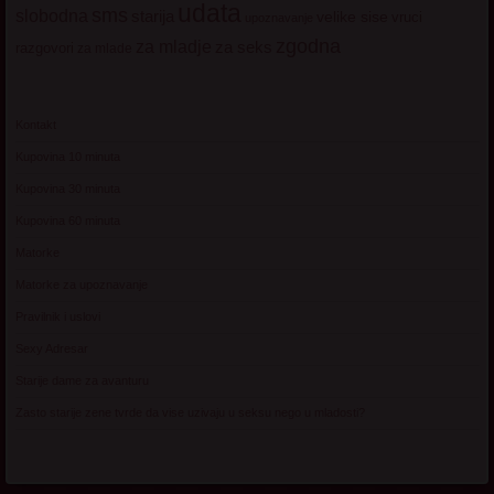
udata
sms
slobodna
starija
velike sise
vruci
upoznavanje
zgodna
za mladje
za seks
razgovori
za mlade
Kontakt
Kupovina 10 minuta
Kupovina 30 minuta
Kupovina 60 minuta
Matorke
Matorke za upoznavanje
Pravilnik i uslovi
Sexy Adresar
Starije dame za avanturu
Zasto starije zene tvrde da vise uzivaju u seksu nego u mladosti?