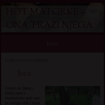
HOT MATORKE –
ONA TRAŽI NJEGA
Menu
Skip
LIČNI OGLASI | ZA SEKSOM
to
content
Joca
Zovem se
Joca
i
živela sam u
inostranstvu gde sam
se mnogo više i bolje