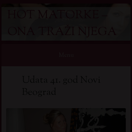
HOT MATORKE –
ONA TRAŽI NJEGA
Menu
Skip
Udata 41. god Novi
to
content
Beograd