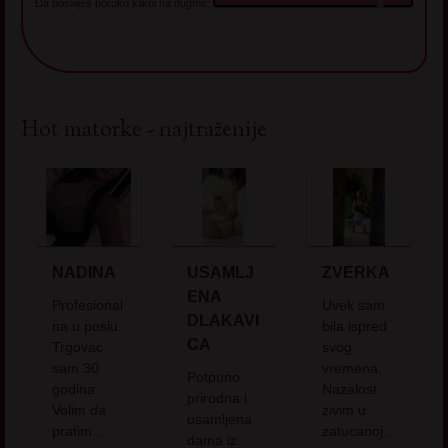
Da pošalješ poruku klikni na dugme:
Hot matorke - najtraženije
NADINA
USAMLJ
ZVERKA
ENA
Profesional
Uvek sam
DLAKAVI
na u poslu.
bila ispred
CA
Trgovac
svog
sam 30
vremena.
Potpuno
godina.
Nazalost
prirodna i
Volim da
zivim u
usamljena
pratim...
zatucanoj...
dama iz