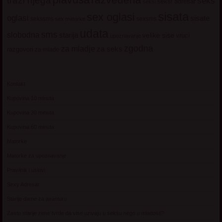
trazi njega
seks
seksi adresar
seksi
sisata
sex oglasi
oglasi
sisate
sekssms
sexsms
sex matorke
udata
sms
slobodna
starija
velike sise
vruci
upoznavanje
zgodna
za mladje
za seks
razgovori
za mlade
Kontakt
Kupovina 10 minuta
Kupovina 30 minuta
Kupovina 60 minuta
Matorke
Matorke za upoznavanje
Pravilnik i uslovi
Sexy Adresar
Starije dame za avanturu
Zasto starije zene tvrde da vise uzivaju u seksu nego u mladosti?