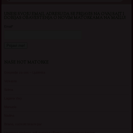
UNESI SVOJU EMAIL ADRESU DA SE PRIJAVIS NA OVAJ SAJT I
DOBIJAS OBAVESTENJA O NOVIM MATORKAMA NA MAILU!
Email*
NAŠE HOT MATORKE
Gospodje za sex – Ljubimka
Vickasta
Selma
Lagana Vixy
Manuela
Nadina
Briana, cuckold bracni par
Umetnost gledanja: milf matorke i Erotski voajerizam za parove