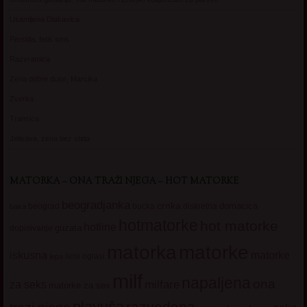
Usamljena Dlakavica
Persida, fetis sms
Razvratnica
Zena dobre duse, Marcika
Zverka
Transica
Jelisava, zena bez stida
MATORKA – ONA TRAŽI NJEGA – HOT MATORKE
beogradjanka
crnka
domacica
beograd
baka
bucka
diskretna
hotmatorke
hot matorke
hotline
guzata
dopisivanje
matorke
matorka
iskusna
matorke
licni oglasi
lepa
milf
napaljena
ona
milfare
za seks
matorke za sex
plavuša
razvedena