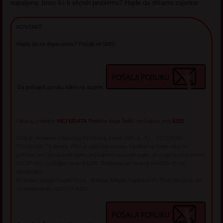
napaljena. Imas li i ti slicnih problema? Hajde da drkamo zajedno
KONTAKT:
Hajde da se dopisujemo? Pošalji mi SMS!
Da pošalješ poruku klikni na dugme:
Ukucaj u telefon
HEJ UDATA
Poruku koju želiš
i pošalji na broj
6292
Chat je virtualno-zabavnog karaktera. Cena SMS-a - A1 - TELENOR -
TELEKOM: 72 dinara. PDV je uključen u cenu. Ukoliko ne želite više da
primate sms poruke od dama prijavljenih na ovom sajtu, ukucajte u sms poruci
STOP HEJ i pošaljite na broj 6292. Reklamacije na broj 064/045-41-42
MediaSMS
Pružalac usluge Dopler d.o.o., Bulevar Mihajla Pupina 6/16, Novi Beograd, tel.
za reklamacije: 011/214-3050