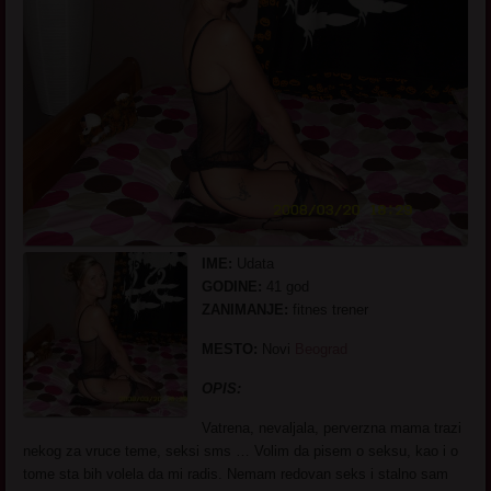
IME:
Udata
GODINE:
41 god
ZANIMANJE:
fitnes trener
MESTO:
Novi
Beograd
OPIS:
Vatrena, nevaljala, perverzna mama trazi
nekog za vruce teme, seksi sms … Volim da pisem o seksu, kao i o
tome sta bih volela da mi radis. Nemam redovan seks i stalno sam