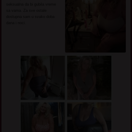
seksualna da bi gubila vreme
sa vama. Za sve ostale
dostupna sam u svako doba
dana i noci.