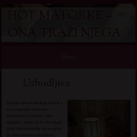
HOT MATORKE –
ONA TRAŽI NJEGA
Menu
Skip
Uzbudljiva
to
content
Postoje dve stvari koje mrzim a
to su dosadni muskarci i
aseksualni muskarci. Ako
spadas u jednu od te dve grupe
onda nema potrebe da mi pises.
Ja sam previse uzbudljiva i