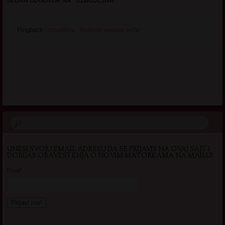
JEDAN ODGOVOR NA “
UZBUDLJIVA
”
Pingback:
Uzbudljiva - Najbolje erotske priče
.
UNESI SVOJU EMAIL ADRESU DA SE PRIJAVIS NA OVAJ SAJT I
DOBIJAS OBAVESTENJA O NOVIM MATORKAMA NA MAILU!
Email*