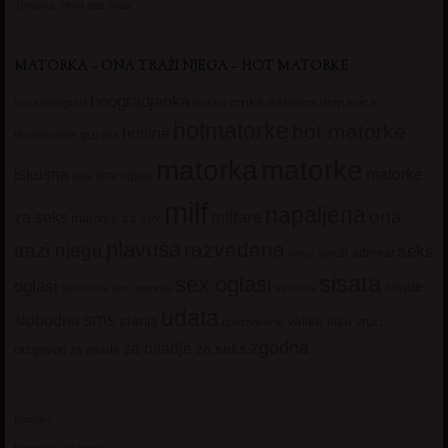
Jelisava, zena bez stida
MATORKA – ONA TRAŽI NJEGA – HOT MATORKE
beogradjanka
crnka
domacica
beograd
baka
bucka
diskretna
hotmatorke
hot matorke
hotline
guzata
dopisivanje
matorke
matorka
iskusna
matorke
licni oglasi
lepa
milf
napaljena
ona
milfare
za seks
matorke za sex
plavuša
razvedena
trazi njega
seks
seksi adresar
seksi
sisata
sex oglasi
oglasi
sisate
sekssms
sexsms
sex matorke
udata
sms
slobodna
starija
velike sise
vruci
upoznavanje
zgodna
za mladje
za seks
razgovori
za mlade
Kontakt
Kupovina 10 minuta