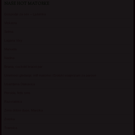
NAŠE HOT MATORKE
Gospodje za sex – Ljubimka
Vickasta
Selma
Lagana Vixy
Manuela
Nadina
Briana, cuckold bracni par
Umetnost gledanja: milf matorke i Erotski voajerizam za parove
Usamljena Dlakavica
Persida, fetis sms
Razvratnica
Zena dobre duse, Marcika
Zverka
Transica