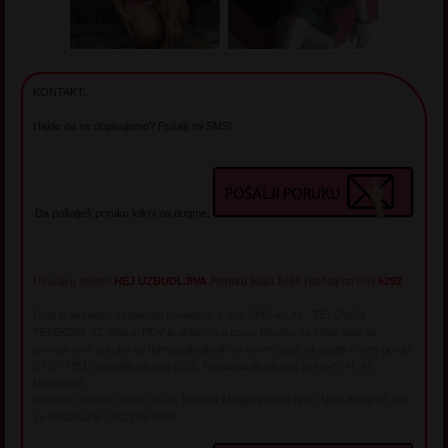
KONTAKT:
Hajde da se dopisujemo? Pošalji mi SMS!
Da pošalješ poruku klikni na dugme:
Ukucaj u telefon
HEJ UZBUDLJIVA
Poruku koju želiš
i pošalji na broj
6292
Chat je virtualno-zabavnog karaktera. Cena SMS-a - A1 - TELENOR -
TELEKOM: 72 dinara. PDV je uključen u cenu. Ukoliko ne želite više da
primate sms poruke od dama prijavljenih na ovom sajtu, ukucajte u sms poruci
STOP HEJ i pošaljite na broj 6292. Reklamacije na broj 064/045-41-42
MediaSMS
Pružalac usluge Dopler d.o.o., Bulevar Mihajla Pupina 6/16, Novi Beograd, tel.
za reklamacije: 011/214-3050