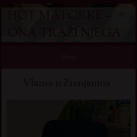
HOT MATORKE –
ONA TRAŽI NJEGA
Menu
Skip
Vlazna iz Zrenjanina
to
content