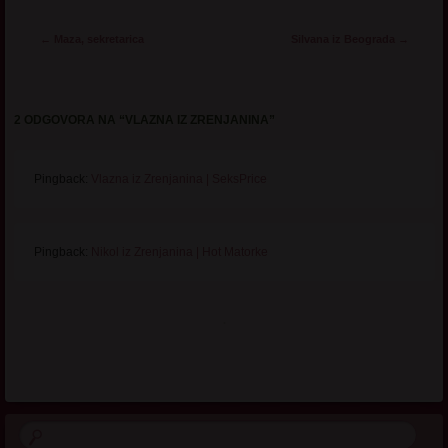
Post navigation
←
Maza, sekretarica
Silvana iz Beograda
→
2 ODGOVORA NA “
VLAZNA IZ ZRENJANINA
”
Pingback:
Vlazna iz Zrenjanina | SeksPrice
Pingback:
Nikol iz Zrenjanina | Hot Matorke
.