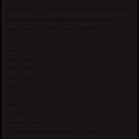
sisata
sex oglasi
oglasi
sisate
sekssms
sexsms
sex matorke
udata
sms
slobodna
starija
velike sise
vruci
upoznavanje
zgodna
za mladje
za seks
razgovori
za mlade
Kontakt
Kupovina 10 minuta
Kupovina 30 minuta
Kupovina 60 minuta
Matorke
Matorke za upoznavanje
Pravilnik i uslovi
Sexy Adresar
Starije dame za avanturu
Zasto starije zene tvrde da vise uzivaju u seksu nego u mladosti?