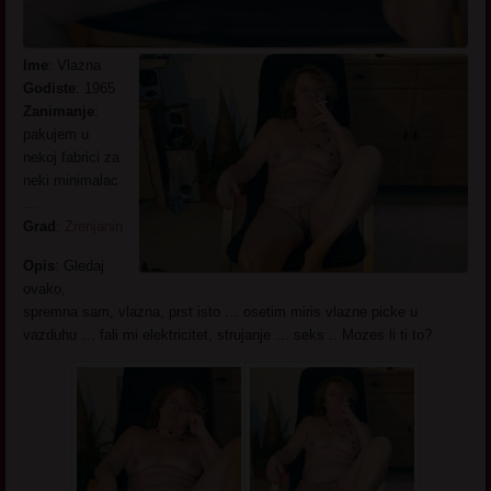
Ime
: Vlazna
Godiste
: 1965
Zanimanje
:
pakujem u
nekoj fabrici za
neki minimalac
…
Grad
:
Zrenjanin
Opis
: Gledaj
ovako,
spremna sam, vlazna, prst isto … osetim miris vlazne picke u
vazduhu … fali mi elektricitet, strujanje … seks .. Mozes li ti to?