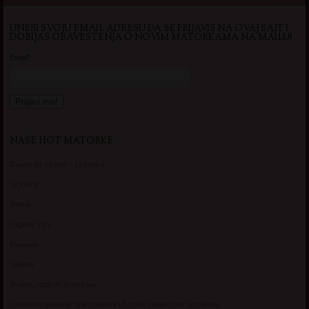
UNESI SVOJU EMAIL ADRESU DA SE PRIJAVIS NA OVAJ SAJT I
DOBIJAS OBAVESTENJA O NOVIM MATORKAMA NA MAILU!
Email*
NAŠE HOT MATORKE
Gospodje za sex – Ljubimka
Vickasta
Selma
Lagana Vixy
Manuela
Nadina
Briana, cuckold bracni par
Umetnost gledanja: milf matorke i Erotski voajerizam za parove