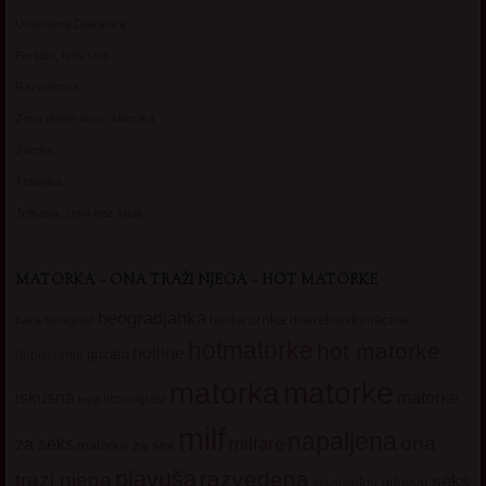
Usamljena Dlakavica
Persida, fetis sms
Razvratnica
Zena dobre duse, Marcika
Zverka
Transica
Jelisava, zena bez stida
MATORKA – ONA TRAŽI NJEGA – HOT MATORKE
beogradjanka
crnka
domacica
beograd
baka
bucka
diskretna
hotmatorke
hot matorke
hotline
guzata
dopisivanje
matorke
matorka
iskusna
matorke
licni oglasi
lepa
milf
napaljena
ona
milfare
za seks
matorke za sex
plavuša
razvedena
trazi njega
seks
seksi adresar
seksi