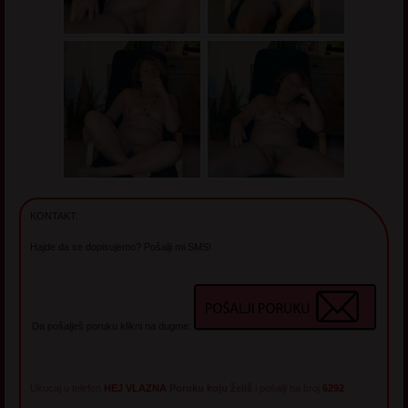
KONTAKT:
Hajde da se dopisujemo? Pošalji mi SMS!
Da pošalješ poruku klikni na dugme:
Ukucaj u telefon
HEJ VLAZNA
Poruku koju želiš
i pošalji na broj
6292