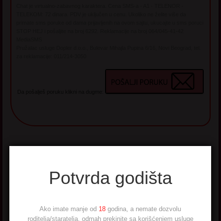
Chat je virtualno-zabavnog karaktera. Cena SMS-a - A1 - TELENOR -
TELEKOM: 72 dinara. PDV je uključen u cenu. Ukoliko ne želite više da
primate sms poruke od dama prijavljenih na ovom sajtu, ukucajte u sms poruci
STOP HEJ i pošaljite na broj 6292. Reklamacije na broj 064/045-41-42
MediaSMS
Pružalac usluge Dopler d.o.o., Bulevar Mihajla Pupina 6/16, Novi Beograd, tel.
za reklamacije: 011/214-3050
Da pošalješ poruku klikni na dugme:
Hot matorke - najtraženije
Potvrda godišta
Ako imate manje od
18
godina, a nemate dozvolu
roditelja/staratelja, odmah prekinite sa korišćenjem usluge