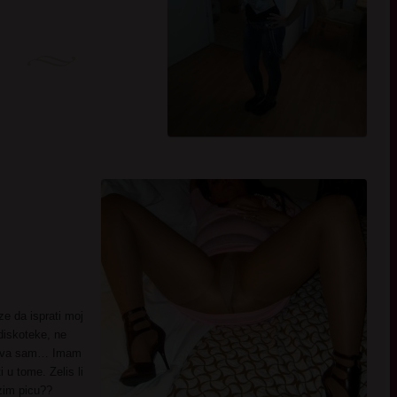
e da isprati moj
diskoteke, ne
 nova sam… Imam
 u tome. Zelis li
zim picu??