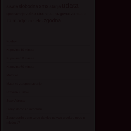
udata
sms
sisate
slobodna
starija
velike sise
vruci razgovori
za mlade
upoznavanje
zgodna
za mladje
za seks
Kontakt
Kupovina 10 minuta
Kupovina 30 minuta
Kupovina 60 minuta
Matorke
Matorke za upoznavanje
Pravilnik i uslovi
Sexy Adresar
Starije dame za avanturu
Zasto starije zene tvrde da vise uzivaju u seksu nego u
mladosti?