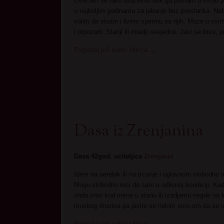
Osecam se tako drazesno dok ga primam u svoju p
u najboljim godinama za jebanje bez prestanka. Nabr
volim da sisam i lizem spermu sa njih. Moze u sv
i otpozadi. Stariji ili mladji svejedno. Javi se brzo, 
Pogledaj još seksi slikica
→
Dasa iz Zrenjanina
Dasa 42god. uciteljica
Zrenjanin
Idem na aerobik ili na trcanje i uglavnom slobodno
Mogu slobodno reci da sam u odlicnoj kondiciji. Kad
onda smo kod mene u stanu ili izadjemo negde na 
muskog drustva pa javite se nekim sms-om da se
Pogledaj još seksi slikica
→