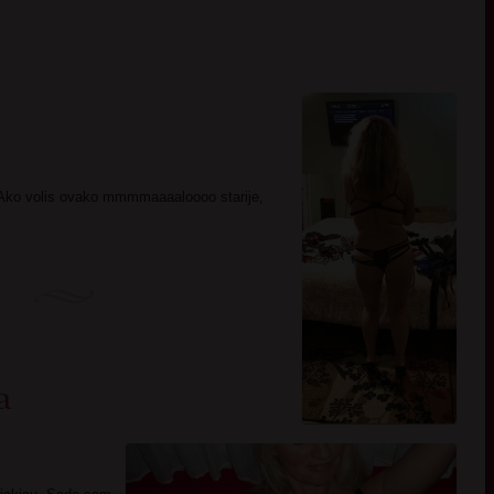
nu. Ako volis ovako mmmmaaaaloooo starije,
a