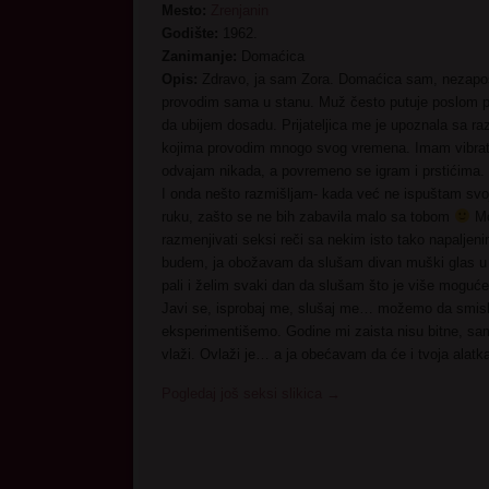
Mesto:
Zrenjanin
Godište:
1962.
Zanimanje:
Domaćica
Opis:
Zdravo, ja sam Zora. Domaćica sam, nezapo
provodim sama u stanu. Muž često putuje poslom 
da ubijem dosadu. Prijateljica me je upoznala sa 
kojima provodim mnogo svog vremena. Imam vibrator
odvajam nikada, a povremeno se igram i prstićima.
I onda nešto razmišljam- kada već ne ispuštam svoje
ruku, zašto se ne bih zabavila malo sa tobom
Mog
razmenjivati seksi reči sa nekim isto tako napalje
budem, ja obožavam da slušam divan muški glas u 
pali i želim svaki dan da slušam što je više moguće
Javi se, isprobaj me, slušaj me… možemo da smisli
eksperimentišemo. Godine mi zaista nisu bitne, samo
vlaži. Ovlaži je… a ja obećavam da će i tvoja alatk
Pogledaj još seksi slikica
→