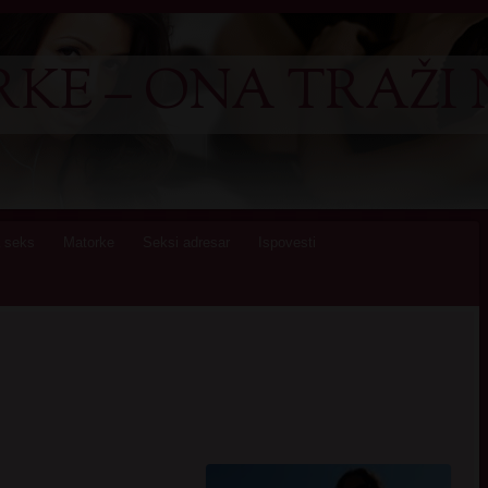
KE – ONA TRAŽI 
 seks
Matorke
Seksi adresar
Ispovesti