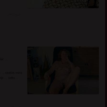
alac …
o … osetim miris
anje … seks ..