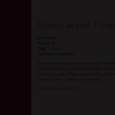
Renata 49 god. Zrenj
Ime
: Renata
Godine
: 49
Grad
:
Zrenjanin
Zanimanje
: računovođa
Željna i strastvena gospođa, seks bomba! Izgubiće
zadovoljstva dodirujući moje prelepe obline. Istraž
slatka, strastvena… Prava sam poslastica u kojoj t
i iznova i iznova… Izludeću te kao nijedna…
Pogledaj još seksi slikica
→