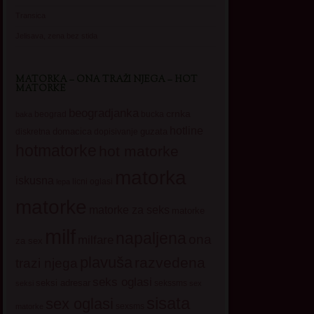
Transica
Jelisava, zena bez stida
MATORKA – ONA TRAŽI NJEGA – HOT
MATORKE
beogradjanka
crnka
beograd
baka
bucka
hotline
domacica
guzata
dopisivanje
diskretna
hotmatorke
hot matorke
matorka
iskusna
licni oglasi
lepa
matorke
matorke za seks
matorke
milf
napaljena
ona
milfare
za sex
plavuša
razvedena
trazi njega
seks oglasi
seksi adresar
sekssms
seksi
sex
sisata
sex oglasi
sexsms
matorke