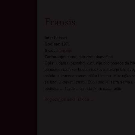
Fransis
Ime:
Fransis
Godiste:
1971
Grad:
Zrenjanin
Zanimanje:
nema, ceo zivot domacica
Opis:
Udata u paorskoj kuci, nije bilo potrebe da bi
pomazem radnike, kuvam ruckove. Iako je bilo svega
ostala uskracena zaromantiku i intimu. Muz uglav
se baci u krevet i zaspi. Evo i sad ja lezim sama 
podrska … Hajde .. pisi sta bi mi sada radio.
Pogledaj još seksi slikica
→