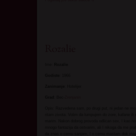
Rozalie
Ime:
Rozalie
Godiste
: 1966
Zanimanje
: Hotelijer
Grad
: Bec-
Zrenjanin
Opis: Razvedena sam, po drugi put, ni jedan ne moz
ritam zivota. Volim da lumpujem do zore, kafane ili 
marim. Nakon dobrog provoda odlican sex, I kao
mnogo fantazija da ostvarim, ali I nikoga da me prati
da znas o cemu sanjam, I o cemu mastam dok ma