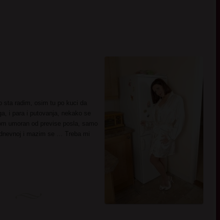
lo sta radim, osim tu po kuci da
, i para i putovanja, nekako se
nom umoran od previse posla, samo
u dnevnoj i mazim se … Treba mi