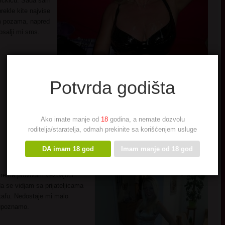
ickicu. Sada sam
ekle kite najvise
im pozama, napred
posalji mi sms.
Potvrda godišta
Ako imate manje od
18
godina, a nemate dozvolu
roditelja/staratelja, odmah prekinite sa korišćenjem usluge
DA imam 18 god
Imam manje od 18 god
 vreme provodim vezbajuci.
a se vidjam sa prijateljicama
kafu. Nedostaje mi malo
 upoznamo.