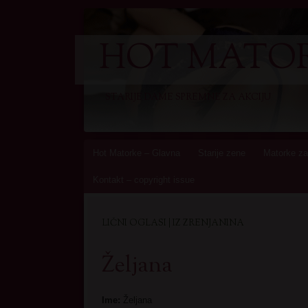
HOT MATOR
STARIJE DAME SPREMNE ZA AKCIJU
Skip
Hot Matorke – Glavna
Starije zene
Matorke za
to
Kontakt – copyright issue
content
LIČNI OGLASI | IZ ZRENJANINA
Željana
Ime:
Željana