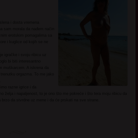
slena i dosta vremena
pa sam morala da nađem način
raznim erotskim pomagalima sa
e i kuglice od kojih se ne
 igračke i svoju ribicu uz
lo bi biti interesantno
nim muškarcem. A iskrena da
trenutku orgazma. To me jako
.
mo razne igrice i da
 želja i napaljenost, to je ono što me pokreće i što tera moju ribicu da
a brzo da stvrdne uz mene i da će prskati na sve strane.