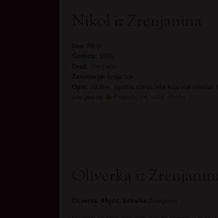
Nikol iz Zrenjanina
Ime:
Nikol
Godiste:
1966
Grad:
Zrenjanin
Zanimanje:
krojacica
Opis:
Vitalna, zgodna starija teta koja voli pileti
ono javi se
Pogledaj još seksi slikica
→
Oliverka iz Zrenjanin
Oliverka, 44god. pekarka
Zrenjanin