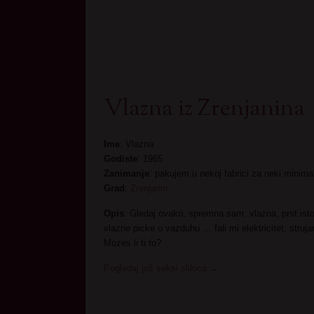
Vlazna iz Zrenjanina
Ime
: Vlazna
Godiste
: 1965
Zanimanje
: pakujem u nekoj fabrici za neki minim
Grad
:
Zrenjanin
Opis
: Gledaj ovako, spremna sam, vlazna, prst ist
vlazne picke u vazduhu … fali mi elektricitet, struj
Mozes li ti to?
Pogledaj još seksi slikica
→