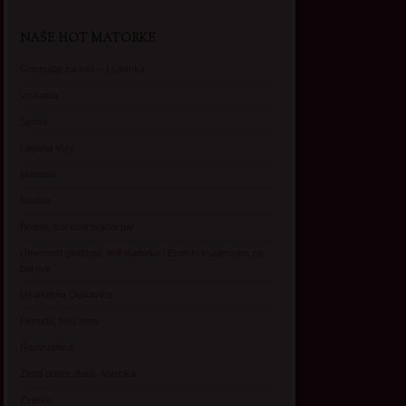
NAŠE HOT MATORKE
Gospodje za sex – Ljubimka
Vickasta
Selma
Lagana Vixy
Manuela
Nadina
Briana, cuckold bracni par
Umetnost gledanja: milf matorke i Erotski voajerizam za
parove
Usamljena Dlakavica
Persida, fetis sms
Razvratnica
Zena dobre duse, Marcika
Zverka