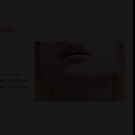
anin
š se u moru
i me… vrela sam,
reba uživati dugo