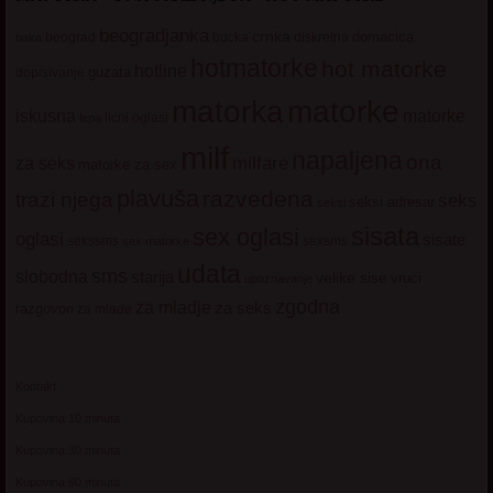
beogradjanka
crnka
domacica
beograd
baka
bucka
diskretna
hotmatorke
hot matorke
hotline
guzata
dopisivanje
matorke
matorka
iskusna
matorke
licni oglasi
lepa
milf
napaljena
ona
milfare
za seks
matorke za sex
plavuša
razvedena
trazi njega
seks
seksi adresar
seksi
sisata
sex oglasi
oglasi
sisate
sekssms
sexsms
sex matorke
udata
sms
slobodna
starija
velike sise
vruci
upoznavanje
zgodna
za mladje
za seks
razgovori
za mlade
Kontakt
Kupovina 10 minuta
Kupovina 30 minuta
Kupovina 60 minuta