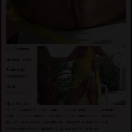
Ime:
Vrckava
Godiste
: 1954
Zanimanje
:
Penzionerka
Grad
:
Mladenovac
Opis
: Nikada
se nisam udavala, vodila sam raskalasni zivot, uzivala, uzivam I
dalje. U medjuvremenu sam zaradila inostranu penziju, pa sada
putujem, troskarim I provodim se. Osecam se kao da mi je
dvadesetak godina, tajna mog izgleda je u tome da se