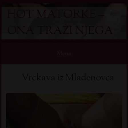
HOT MATORKE –
ONA TRAŽI NJEGA
Menu
Skip
Vrckava iz Mladenovca
to
content