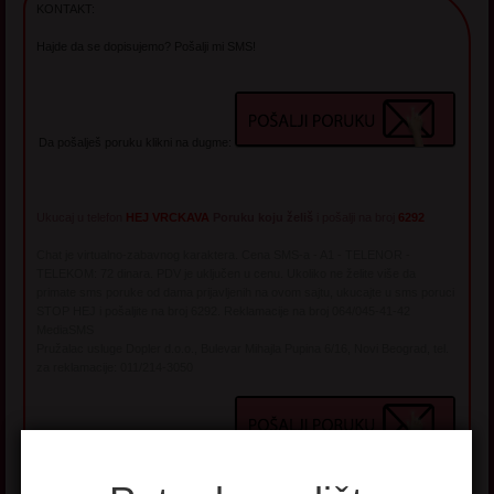
KONTAKT:
Hajde da se dopisujemo? Pošalji mi SMS!
Da pošalješ poruku klikni na dugme:
Ukucaj u telefon
HEJ VRCKAVA
Poruku koju želiš
i pošalji na broj
6292
Chat je virtualno-zabavnog karaktera. Cena SMS-a - A1 - TELENOR -
TELEKOM: 72 dinara. PDV je uključen u cenu. Ukoliko ne želite više da
primate sms poruke od dama prijavljenih na ovom sajtu, ukucajte u sms poruci
STOP HEJ i pošaljite na broj 6292. Reklamacije na broj 064/045-41-42
MediaSMS
Pružalac usluge Dopler d.o.o., Bulevar Mihajla Pupina 6/16, Novi Beograd, tel.
za reklamacije: 011/214-3050
Da pošalješ poruku klikni na dugme: