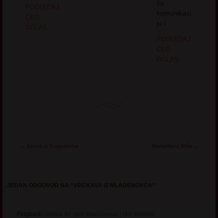
za
POGLEDAJ
komunikaci
CEO
ju i...
OGLAS
POGLEDAJ
CEO
OGLAS
Post navigation
←
Anexa iz Kragujevca
Manolita iz Nišа
→
JEDAN ODGOVOR NA “
VRCKAVA IZ MLADENOVCA
”
Pingback:
Jelkica 40. god Mladenovac | Hot Matorke