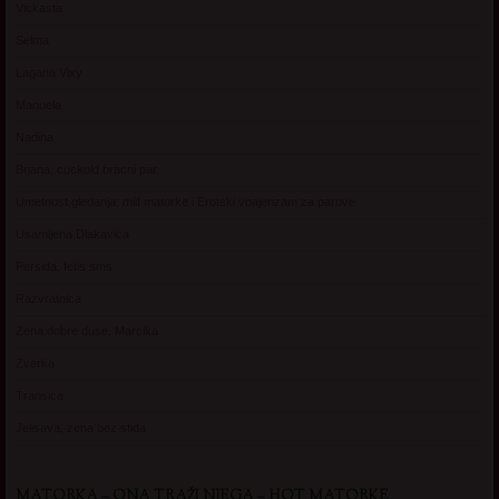
Vickasta
Selma
Lagana Vixy
Manuela
Nadina
Briana, cuckold bracni par
Umetnost gledanja: milf matorke i Erotski voajerizam za parove
Usamljena Dlakavica
Persida, fetis sms
Razvratnica
Zena dobre duse, Marcika
Zverka
Transica
Jelisava, zena bez stida
MATORKA – ONA TRAŽI NJEGA – HOT MATORKE