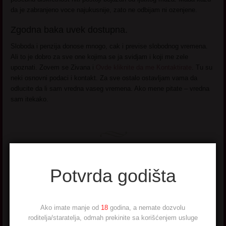
da je zabranjeno voce najukusnije, zato ne odbijam ni ozenjene.
Zgodna baka uvek dostupna.
Sloboda i penzija donose mnogo, cak i previse slobodnog vremena.
Ali to je dobro za sve one kojima se ja svidjam i koji me zele
upoznati. Zovem se Zivana i
Ovde kliknite da me Kontaktirate
. Tu su
neki osnovni podaci i kontakt. Za sve ostalo ostavljam vama da
odlucite da li sam vredna vaseg vremena. Ako mene pitate – vredna
sam itekako.
Potvrda godišta
Nadezda
Ako imate manje od
18
godina, a nemate dozvolu
Penzionerka,
roditelja/staratelja, odmah prekinite sa korišćenjem usluge
udovica, za