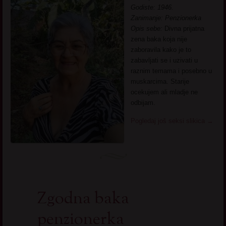
Godiste: 1946.
Zanimanje: Penzionerka
Opis sebe:
Divna prijatna
zena baka koja nije
zaboravila kako je to
zabavljati se i uzivati u
raznim temama i posebno u
muskarcima. Starije
ocekujem ali mladje ne
odbijam.
Pogledaj još seksi slikica
→
Zgodna baka
penzionerka