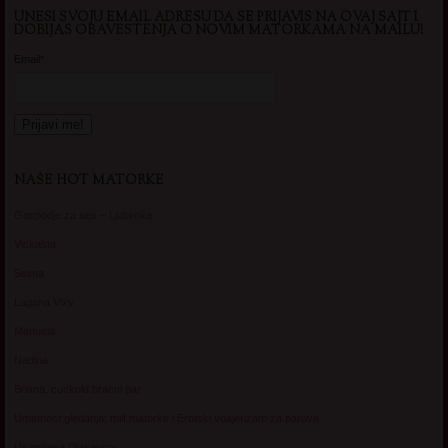
UNESI SVOJU EMAIL ADRESU DA SE PRIJAVIS NA OVAJ SAJT I
DOBIJAS OBAVESTENJA O NOVIM MATORKAMA NA MAILU!
Email*
NAŠE HOT MATORKE
Gospodje za sex – Ljubimka
Vickasta
Selma
Lagana Vixy
Manuela
Nadina
Briana, cuckold bracni par
Umetnost gledanja: milf matorke i Erotski voajerizam za parove
Usamljena Dlakavica