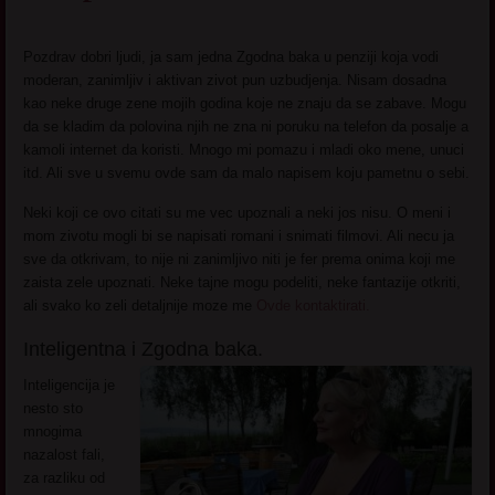
Pozdrav dobri ljudi, ja sam jedna Zgodna baka u penziji koja vodi
moderan, zanimljiv i aktivan zivot pun uzbudjenja. Nisam dosadna
kao neke druge zene mojih godina koje ne znaju da se zabave. Mogu
da se kladim da polovina njih ne zna ni poruku na telefon da posalje a
kamoli internet da koristi. Mnogo mi pomazu i mladi oko mene, unuci
itd. Ali sve u svemu ovde sam da malo napisem koju pametnu o sebi.
Neki koji ce ovo citati su me vec upoznali a neki jos nisu. O meni i
mom zivotu mogli bi se napisati romani i snimati filmovi. Ali necu ja
sve da otkrivam, to nije ni zanimljivo niti je fer prema onima koji me
zaista zele upoznati. Neke tajne mogu podeliti, neke fantazije otkriti,
ali svako ko zeli detaljnije moze me
Ovde kontaktirati.
Inteligentna i Zgodna baka.
Inteligencija je
nesto sto
mnogima
nazalost fali,
za razliku od