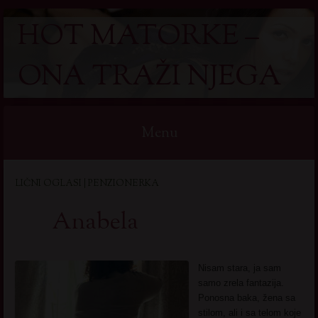
HOT MATORKE –
ONA TRAŽI NJEGA
Menu
Skip
LIČNI OGLASI | PENZIONERKA
to
content
Anabela
Nisam stara, ja sam
samo zrela fantazija.
Ponosna baka, žena sa
stilom, ali i sa telom koje