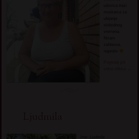
udovica trazi
muskarca za
ubijanje
slobodnog
vremena.
Nisam
zahtevna,
naprotiv
Pogledaj još
seksi slikica
→
Ljudmila
Ime: Ljudmila