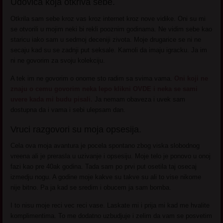
Udovica koja otkriva sebe.
Otkrila sam sebe kroz vas kroz internet kroz nove vidike. Oni su mi
se otvorili u mojim neki bi rekli pooznim godinama. Ne vidim sebe kao
staricu iako sam u sedmoj deceniji zivota. Moje drugarice se ni ne
secaju kad su se zadnji put seksale. Kamoli da imaju igracku. Ja im
ni ne govorim za svoju kolekciju.
A tek im ne govorim o onome sto radim sa svima vama.
Oni koji ne
znaju o cemu govorim neka lepo klikni OVDE i neka se sami
uvere kada mi budu pisali.
Ja nemam obaveza i uvek sam
dostupna da i vama i sebi ulepsam dan.
Vruci razgovori su moja opsesija.
Cela ova moja avantura je pocela spontano zbog viska slobodnog
vreena ali je prerasla u uzivanje i opsesiju. Moje telo je ponovo u onoj
fazi kao pre 40ak godina. Tada sam po prvi put osetila taj osecaj
izmedju nogu. A godine moje kakve su takve su ali to vise nikome
nije bitno. Pa ja kad se sredim i obucem ja sam bomba.
I to nisu moje reci vec reci vase. Laskate mi i prija mi kad me hvalite
komplimentima. To me dodatno uzbudjuje i zelim da vam se posvetim