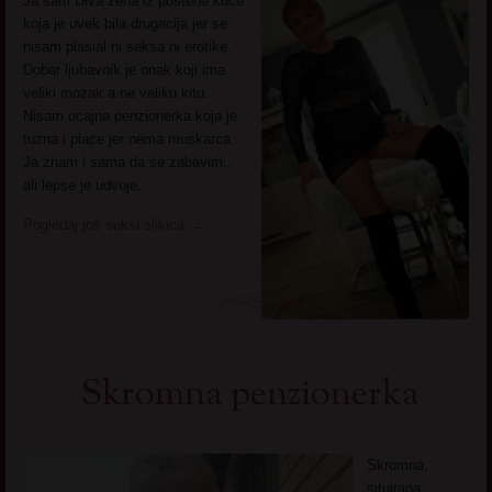
Ja sam Diva zena iz postene kuce
koja je uvek bila drugacija jer se
nisam plasial ni seksa ni erotike.
Dobar ljubavnik je onak koji ima
veliki mozak a ne veliku kitu.
Nisam ocajna penzionerka koja je
tuzna i place jer nema muskarca.
Ja znam i sama da se zabavim..
ali lepse je udvoje.
Pogledaj još seksi slikica
→
Skromna penzionerka
Skromna,
situirana,