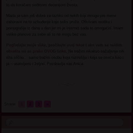
to da koračam sedmom decenijom života.
Mada ja sam još dobra za razliku od nekih koji mnogo pre mene
zaborave na to uzbuđenje koje seks pruža. Otkrivam erotiku i
pornografiju iz dana u dan jer mi je internet sada to omogućio. Imam
velike planove za sebe ali to ne mogu bez vas.
Pogledajte moje slike, pročitajte ovaj tekst i ako vam se svidim
obratite mi se preko OVOG linka.
Ne tražim nikakvo sažaljenje niti
išta slično… samo tražim osobu koja razmišlja i koja se oseća kao i
ja – usamljeno i željno. Pozdravlja vas Anica.
Strane:
1
2
3
»