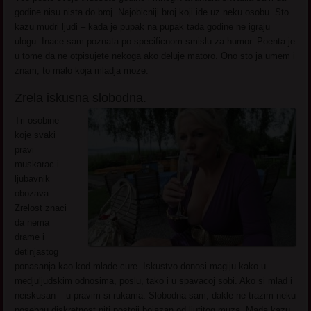
godine nisu nista do broj. Najobicniji broj koji ide uz neku osobu. Sto
kazu mudri ljudi – kada je pupak na pupak tada godine ne igraju
ulogu. Inace sam poznata po specificnom smislu za humor. Poenta je
u tome da ne otpisujete nekoga ako deluje matoro. Ono sto ja umem i
znam, to malo koja mladja moze.
Zrela iskusna slobodna.
Tri osobine
koje svaki
pravi
muskarac i
ljubavnik
obozava.
Zrelost znaci
da nema
drame i
detinjastog
ponasanja kao kod mlade cure. Iskustvo donosi magiju kako u
medjuljudskim odnosima, poslu, tako i u spavacoj sobi. Ako si mlad i
neiskusan – u pravim si rukama. Slobodna sam, dakle ne trazim neku
posebnu diskretnost niti postoji bojazan od ljutitog muza. Mada kazu