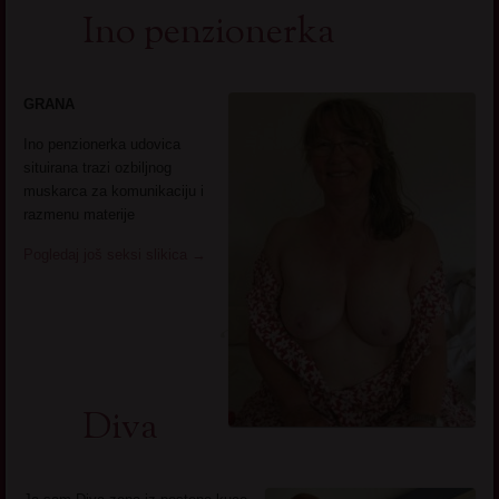
Ino penzionerka
GRANA
Ino penzionerka udovica
situirana trazi ozbiljnog
muskarca za komunikaciju i
razmenu materije
Pogledaj još seksi slikica
→
Diva