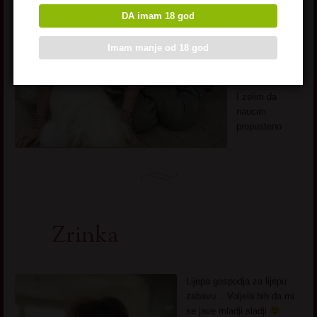
perverzne
DA imam 18 god
mlade slatke
drugare koji
Imam manje od 18 god
nemaju
predrasude
Iskusna sam
I zelim da
naucim
propusteno
Zrinka
Lijepa gospodja za lijepu
zabavu .. Voljela bih da mi
se jave mladji sladji