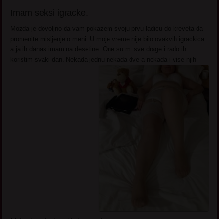
Imam seksi igracke.
Mozda je dovoljno da vam pokazem svoju prvu ladicu do kreveta da
promenite misljenje o meni. U moje vreme nije bilo ovakvih igrackica
a ja ih danas imam na desetine. One su mi sve drage i rado ih
koristim svaki dan. Nekada jednu nekada dve a nekada i vise njih.