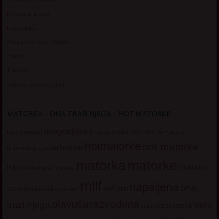
Persida, fetis sms
Razvratnica
Zena dobre duse, Marcika
Zverka
Transica
Jelisava, zena bez stida
MATORKA – ONA TRAŽI NJEGA – HOT MATORKE
beogradjanka
crnka
domacica
beograd
baka
bucka
diskretna
hotmatorke
hot matorke
hotline
guzata
dopisivanje
matorke
matorka
iskusna
matorke
licni oglasi
lepa
milf
napaljena
ona
milfare
za seks
matorke za sex
plavuša
razvedena
trazi njega
seks
seksi adresar
seksi