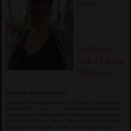
Penzionerka
Udovica
Baka i dalje
Aktivna
Udovica, starija ali aktivna.
Udovica baka. Na prvu pomisao ja se ne izdvajam. Obicna normalna
baka sa
nekoliko kilograma viska
. Vredna po kuci uzivam u penziji
sve uobicajeno. Ali dal je bas tako. Mozda kada me bolje upoznate vi
cete videti da sam ja sve samo ne obicna penzionerka. Nisam ona
koja ujutru pesaci a popodne navodno samo kuva i gleda serije.