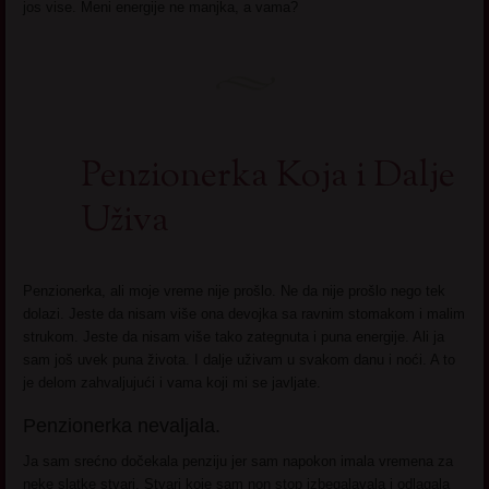
jos vise. Meni energije ne manjka, a vama?
Penzionerka Koja i Dalje
Uživa
Penzionerka, ali moje vreme nije prošlo. Ne da nije prošlo nego tek
dolazi. Jeste da nisam više ona devojka sa ravnim stomakom i malim
strukom. Jeste da nisam više tako zategnuta i puna energije. Ali ja
sam još uvek puna života. I dalje uživam u svakom danu i noći. A to
je delom zahvaljujući i vama koji mi se javljate.
Penzionerka nevaljala.
Ja sam srećno dočekala penziju jer sam napokon imala vremena za
neke slatke stvari. Stvari koje sam non stop izbegalavala i odlagala