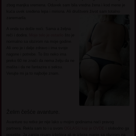
zbog manjka vremena. Oduvek sam bila vredna žena i kod mene je
kuća uvek sređena lepa i mirisna. Ali društveni život sam totalno
zanemarila.
A onda su došle noći. Sama a željna
reči i dodira.
Moje telo je ostarilo
što je
normalno sa obzirom na moje godine.
Ali ono je i dalje zdravo i ima svoje
nagone i potrebe. To što neko ima
preko 60 ne znači da nema želju da ne
mašta i da ne fantazira o seksu.
Verujte mi ja to najbolje znam.
Želim češće avanture.
Avanture su retke jer nije lako u mojim godinama naći pravog
partnera. Rekla sam to i u svom
OGLASU koji je OVDE
i slobodno ga
posetite. Ja zaista nisam izbirljiva ali je izbora manje sa obzirom na