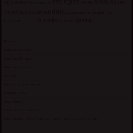
sisata
sex oglasi
oglasi
sisate
sekssms
sexsms
sex matorke
udata
sms
slobodna
starija
velike sise
vruci
upoznavanje
zgodna
za mladje
za seks
razgovori
za mlade
Kontakt
Kupovina 10 minuta
Kupovina 30 minuta
Kupovina 60 minuta
Matorke
Matorke za upoznavanje
Pravilnik i uslovi
Sexy Adresar
Starije dame za avanturu
Zasto starije zene tvrde da vise uzivaju u seksu nego u mladosti?