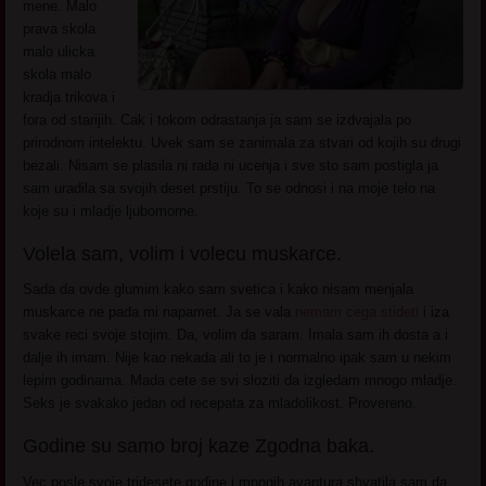
mene. Malo
prava skola
malo ulicka
skola malo
kradja trikova i
fora od starijih. Cak i tokom odrastanja ja sam se izdvajala po
prirodnom intelektu. Uvek sam se zanimala za stvari od kojih su drugi
bezali. Nisam se plasila ni rada ni ucenja i sve sto sam postigla ja
sam uradila sa svojih deset prstiju. To se odnosi i na moje telo na
koje su i mladje ljubomorne.
Volela sam, volim i volecu muskarce.
Sada da ovde glumim kako sam svetica i kako nisam menjala
muskarce ne pada mi napamet. Ja se vala
nemam cega stideti
i iza
svake reci svoje stojim. Da, volim da saram. Imala sam ih dosta a i
dalje ih imam. Nije kao nekada ali to je i normalno ipak sam u nekim
lepim godinama. Mada cete se svi sloziti da izgledam mnogo mladje.
Seks je svakako jedan od recepata za mladolikost. Provereno.
Godine su samo broj kaze Zgodna baka.
Vec posle svoje tridesete godine i mnogih avantura shvatila sam da