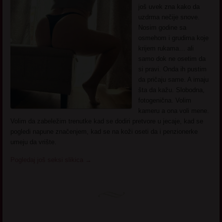
još uvek zna kako da
uzdrma nečije snove.
Nosim godine sa
osmehom i grudima koje
krijem rukama… ali
samo dok ne osetim da
si pravi. Onda ih pustim
da pričaju same. A imaju
šta da kažu. Slobodna,
fotogenična. Volim
kameru a ona voli mene.
Volim da zabeležim trenutke kad se dodiri pretvore u jecaje, kad se
pogledi napune značenjem, kad se na koži oseti da i penzionerke
umeju da vrište.
Pogledaj još seksi slikica
→