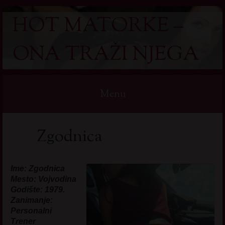
HOT MATORKE –
ONA TRAŽI NJEGA
Menu
Skip
Zgodnica
to
content
Ime: Zgodnica
Mesto: Vojvodina
Godište: 1979.
Zanimanje:
Personalni
Trener