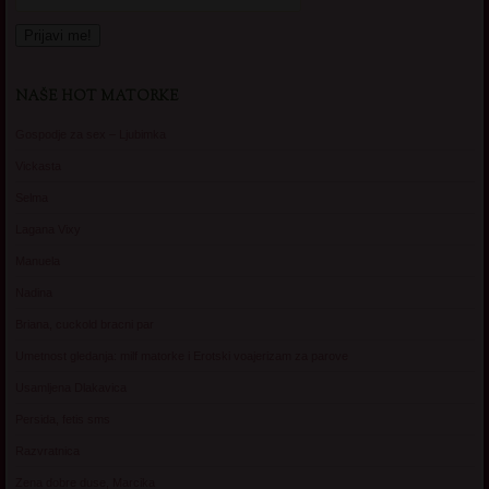
NAŠE HOT MATORKE
Gospodje za sex – Ljubimka
Vickasta
Selma
Lagana Vixy
Manuela
Nadina
Briana, cuckold bracni par
Umetnost gledanja: milf matorke i Erotski voajerizam za parove
Usamljena Dlakavica
Persida, fetis sms
Razvratnica
Zena dobre duse, Marcika