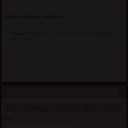
JEDAN ODGOVOR NA “
ZGODNICA
”
Pingback:
Udata Zgodnica - pravi primer porno dame - Hot Matorke -
ona traži njega
.
UNESI SVOJU EMAIL ADRESU DA SE PRIJAVIS NA OVAJ SAJT I
DOBIJAS OBAVESTENJA O NOVIM MATORKAMA NA MAILU!
Email*