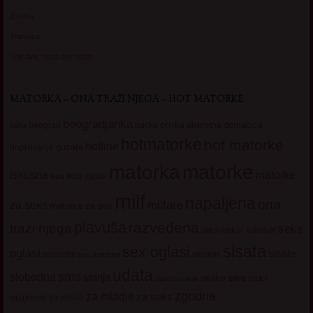
Zverka
Transica
Jelisava, zena bez stida
MATORKA – ONA TRAŽI NJEGA – HOT MATORKE
beogradjanka
crnka
domacica
beograd
baka
bucka
diskretna
hotmatorke
hot matorke
hotline
guzata
dopisivanje
matorke
matorka
iskusna
matorke
licni oglasi
lepa
milf
napaljena
ona
milfare
za seks
matorke za sex
plavuša
razvedena
trazi njega
seks
seksi adresar
seksi
sisata
sex oglasi
oglasi
sisate
sekssms
sexsms
sex matorke
udata
sms
slobodna
starija
velike sise
vruci
upoznavanje
zgodna
za mladje
za seks
razgovori
za mlade