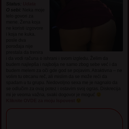
Status:
Udata
O sebi:
Neka moje
telo govori za
mene. Žena koja
ne koristi izgovore
i koja ne kuka.
posle dva
porođaja nije
prestala da trenira
i da vodi računa o ishrani i svom izgledu. Želim da
budem najlepša i najbolja ne samo zbog sebe već i da
budem melem za oči gde god se pojavim. Atraktivna – ne
volim tu otrcanu reč, ali mislim da se može reći da
spadam u tu grupu. Nedovoljno sexa me je nagnalo da
se odlučim za ovaj potez i ostavim svoj ogras. Diskrecija
mi je veoma važna, svaki dogovor je moguć
Kliknite OVDE za moju Ispovest