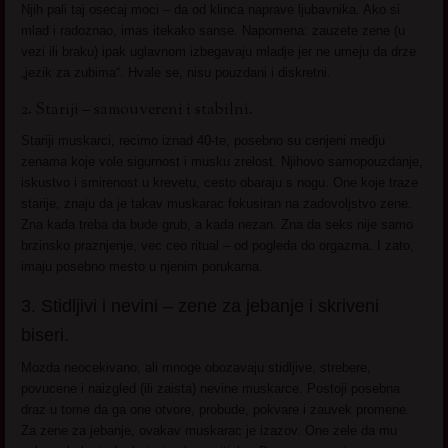
Njih pali taj osecaj moci – da od klinca naprave ljubavnika. Ako si
mlad i radoznao, imas itekako sanse. Napomena: zauzete zene (u
vezi ili braku) ipak uglavnom izbegavaju mladje jer ne umeju da drze
„jezik za zubima“. Hvale se, nisu pouzdani i diskretni.
2. Stariji – samouvereni i stabilni.
Stariji muskarci, recimo iznad 40-te, posebno su cenjeni medju
zenama koje vole sigurnost i musku zrelost. Njihovo samopouzdanje,
iskustvo i smirenost u krevetu, cesto obaraju s nogu. One koje traze
starije, znaju da je takav muskarac fokusiran na zadovoljstvo zene.
Zna kada treba da bude grub, a kada nezan. Zna da seks nije samo
brzinsko praznjenje, vec ceo ritual – od pogleda do orgazma. I zato,
imaju posebno mesto u njenim porukama.
3. Stidljivi i nevini – zene za jebanje i skriveni
biseri.
Mozda neocekivano, ali mnoge obozavaju stidljive, strebere,
povucene i naizgled (ili zaista) nevine muskarce. Postoji posebna
draz u tome da ga one otvore, probude, pokvare i zauvek promene.
Za zene za jebanje, ovakav muskarac je izazov. One zele da mu