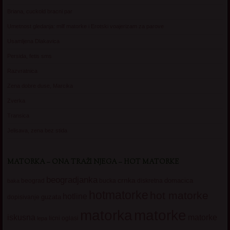
Briana, cuckold bracni par
Umetnost gledanja: milf matorke i Erotski voajerizam za parove
Usamljena Dlakavica
Persida, fetis sms
Razvratnica
Zena dobre duse, Marcika
Zverka
Transica
Jelisava, zena bez stida
MATORKA – ONA TRAŽI NJEGA – HOT MATORKE
beogradjanka
crnka
domacica
beograd
baka
bucka
diskretna
hotmatorke
hot matorke
hotline
guzata
dopisivanje
matorke
matorka
iskusna
matorke
licni oglasi
lepa