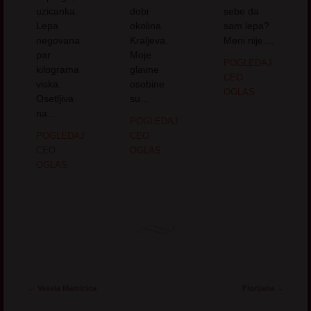
uzicanka.
dobi
sebe da
Lepa
okolina
sam lepa?
negovana
Kraljeva.
Meni nije....
par
Moje
POGLEDAJ
kilograma
glavne
CEO
viska.
osobine
OGLAS
Osetljiva
su...
na...
POGLEDAJ
POGLEDAJ
CEO
CEO
OGLAS
OGLAS
Post navigation
←
Vesela Mamicica
Florijana
→