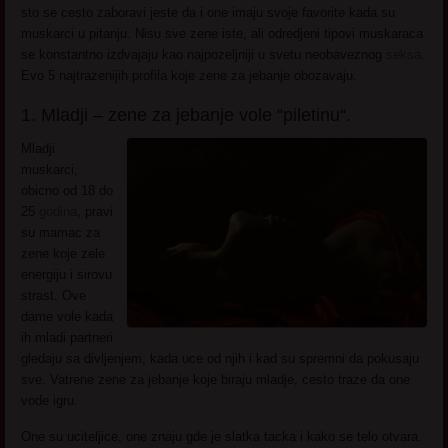
sto se cesto zaboravi jeste da i one imaju svoje favorite kada su
muskarci u pitanju. Nisu sve zene iste, ali odredjeni tipovi muskaraca
se konstantno izdvajaju kao najpozeljniji u svetu neobaveznog
seksa
.
Evo 5 najtrazenijih profila koje zene za jebanje obozavaju.
1. Mladji – zene za jebanje vole “piletinu“.
Mladji
muskarci,
obicno od 18 do
25
godina
, pravi
su mamac za
zene koje zele
energiju i sirovu
strast. Ove
dame vole kada
ih mladi partneri
gledaju sa divljenjem, kada uce od njih i kad su spremni da pokusaju
sve. Vatrene zene za jebanje koje biraju mladje, cesto traze da one
vode igru.
One su uciteljice, one znaju gde je slatka tacka i kako se telo otvara.