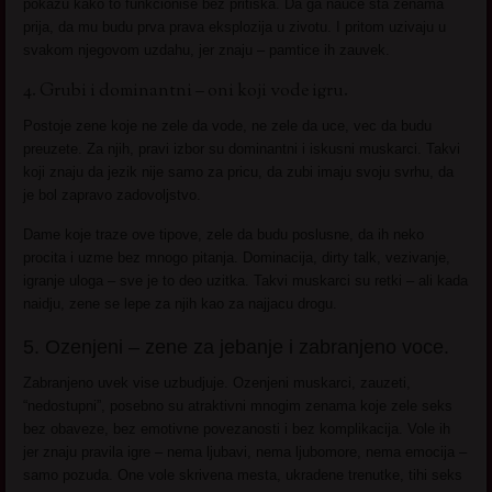
pokazu kako to funkcionise bez pritiska. Da ga nauce sta zenama
prija, da mu budu prva prava eksplozija u zivotu. I pritom uzivaju u
svakom njegovom uzdahu, jer znaju – pamtice ih zauvek.
4. Grubi i dominantni – oni koji vode igru.
Postoje zene koje ne zele da vode, ne zele da uce, vec da budu
preuzete. Za njih, pravi izbor su dominantni i iskusni muskarci. Takvi
koji znaju da jezik nije samo za pricu, da zubi imaju svoju svrhu, da
je bol zapravo zadovoljstvo.
Dame koje traze ove tipove, zele da budu poslusne, da ih neko
procita i uzme bez mnogo pitanja. Dominacija, dirty talk, vezivanje,
igranje uloga – sve je to deo uzitka. Takvi muskarci su retki – ali kada
naidju, zene se lepe za njih kao za najjacu drogu.
5. Ozenjeni – zene za jebanje i zabranjeno voce.
Zabranjeno uvek vise uzbudjuje. Ozenjeni muskarci, zauzeti,
“nedostupni”, posebno su atraktivni mnogim zenama koje zele seks
bez obaveze, bez emotivne povezanosti i bez komplikacija. Vole ih
jer znaju pravila igre – nema ljubavi, nema ljubomore, nema emocija –
samo pozuda. One vole skrivena mesta, ukradene trenutke, tihi seks