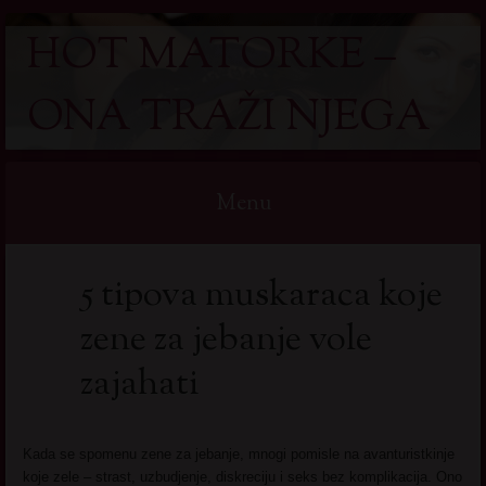
HOT MATORKE –
ONA TRAŽI NJEGA
Menu
Skip
5 tipova muskaraca koje
to
content
zene za jebanje vole
zajahati
Kada se spomenu zene za jebanje, mnogi pomisle na avanturistkinje
koje zele – strast, uzbudjenje, diskreciju i seks bez komplikacija. Ono