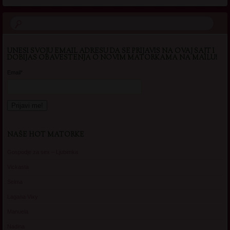
UNESI SVOJU EMAIL ADRESU DA SE PRIJAVIS NA OVAJ SAJT I
DOBIJAS OBAVESTENJA O NOVIM MATORKAMA NA MAILU!
Email*
NAŠE HOT MATORKE
Gospodje za sex – Ljubimka
Vickasta
Selma
Lagana Vixy
Manuela
Nadina