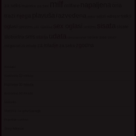
milf
napaljena
ona
milfare
za seks
matorke za sex
plavuša
razvedena
trazi njega
seks
seksi adresar
seksi
sisata
sex oglasi
oglasi
sisate
sekssms
sexsms
sex matorke
udata
sms
slobodna
starija
velike sise
vruci
upoznavanje
zgodna
za mladje
za seks
razgovori
za mlade
Kontakt
Kupovina 10 minuta
Kupovina 30 minuta
Kupovina 60 minuta
Matorke
Matorke za upoznavanje
Pravilnik i uslovi
Sexy Adresar