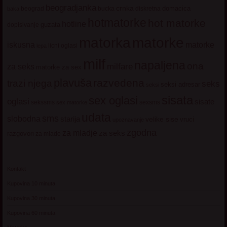
beogradjanka
crnka
domacica
beograd
baka
bucka
diskretna
hotmatorke
hot matorke
hotline
guzata
dopisivanje
matorke
matorka
iskusna
matorke
licni oglasi
lepa
milf
napaljena
ona
milfare
za seks
matorke za sex
plavuša
razvedena
trazi njega
seks
seksi adresar
seksi
sisata
sex oglasi
oglasi
sisate
sekssms
sexsms
sex matorke
udata
sms
slobodna
starija
velike sise
vruci
upoznavanje
zgodna
za mladje
za seks
razgovori
za mlade
Kontakt
Kupovina 10 minuta
Kupovina 30 minuta
Kupovina 60 minuta