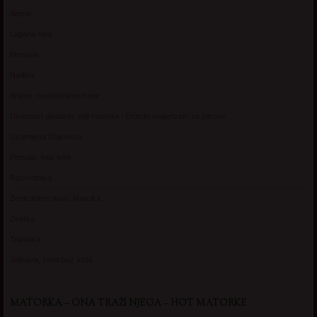
Selma
Lagana Vixy
Manuela
Nadina
Briana, cuckold bracni par
Umetnost gledanja: milf matorke i Erotski voajerizam za parove
Usamljena Dlakavica
Persida, fetis sms
Razvratnica
Zena dobre duse, Marcika
Zverka
Transica
Jelisava, zena bez stida
MATORKA – ONA TRAŽI NJEGA – HOT MATORKE