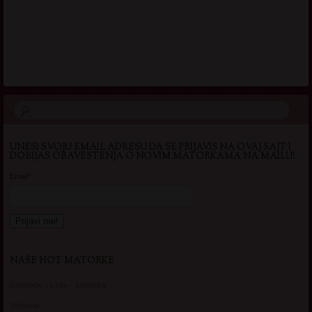
.
UNESI SVOJU EMAIL ADRESU DA SE PRIJAVIS NA OVAJ SAJT I
DOBIJAS OBAVESTENJA O NOVIM MATORKAMA NA MAILU!
Email*
NAŠE HOT MATORKE
Gospodje za sex – Ljubimka
Vickasta