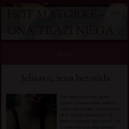
HOT MATORKE –
ONA TRAŽI NJEGA
Menu
Skip
Jelisava, zena bez stida
to
content
Kao zena koja se bavi javnim
poslom u veoma malom mestu ja
imam veliki problem. Perverzna sam
ali to ne mogu da pokazem i da
delim sa drugima. Ovde se sve zna
a tracevi lete brze nego svetlost!