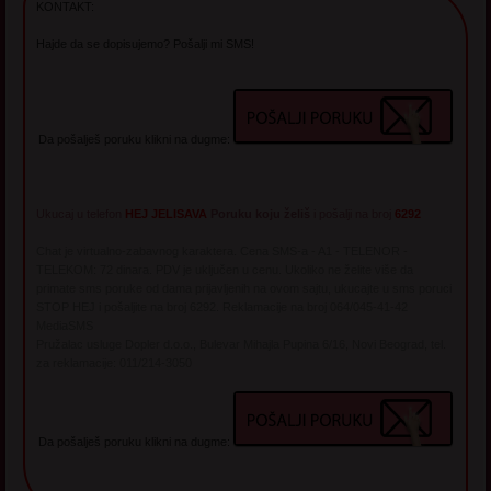
KONTAKT:
Hajde da se dopisujemo? Pošalji mi SMS!
Da pošalješ poruku klikni na dugme:
Ukucaj u telefon
HEJ JELISAVA
Poruku koju želiš
i pošalji na broj
6292
Chat je virtualno-zabavnog karaktera. Cena SMS-a - A1 - TELENOR -
TELEKOM: 72 dinara. PDV je uključen u cenu. Ukoliko ne želite više da
primate sms poruke od dama prijavljenih na ovom sajtu, ukucajte u sms poruci
STOP HEJ i pošaljite na broj 6292. Reklamacije na broj 064/045-41-42
MediaSMS
Pružalac usluge Dopler d.o.o., Bulevar Mihajla Pupina 6/16, Novi Beograd, tel.
za reklamacije: 011/214-3050
Da pošalješ poruku klikni na dugme: