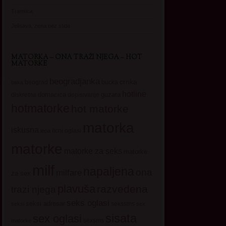
Transica
Jelisava, zena bez stida
MATORKA – ONA TRAŽI NJEGA – HOT
MATORKE
beogradjanka
crnka
beograd
baka
bucka
hotline
domacica
guzata
dopisivanje
diskretna
hotmatorke
hot matorke
matorka
iskusna
licni oglasi
lepa
matorke
matorke za seks
matorke
milf
napaljena
ona
milfare
za sex
plavuša
razvedena
trazi njega
seks oglasi
seksi adresar
sekssms
seksi
sex
sisata
sex oglasi
sexsms
matorke