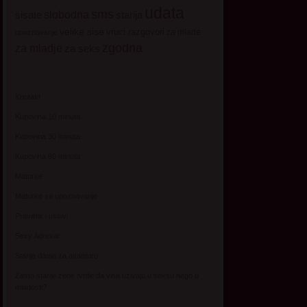
udata
sms
sisate
slobodna
starija
velike sise
vruci razgovori
za mlade
upoznavanje
zgodna
za mladje
za seks
Kontakt
Kupovina 10 minuta
Kupovina 30 minuta
Kupovina 60 minuta
Matorke
Matorke za upoznavanje
Pravilnik i uslovi
Sexy Adresar
Starije dame za avanturu
Zasto starije zene tvrde da vise uzivaju u seksu nego u
mladosti?