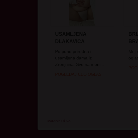
USAMLJENA
BRI
DLAKAVICA
BRA
Potpuno prirodna i
Moj 
usamljena dama iz
oglas
Zrenjnina. Sve na meni...
POG
POGLEDAJ CEO OGLAS
Post navigation
←
Matorke Uživo