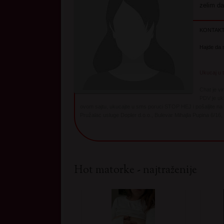
zelim d
KONTAKT
Hajde da 
Ukucaj u 
Chat je v
PDV je ukl
ovom sajtu, ukucajte u sms poruci STOP HEJ i pošaljite n
Pružalac usluge Dopler d.o.o., Bulevar Mihajla Pupina 6/16,
Hot matorke - najtraženije