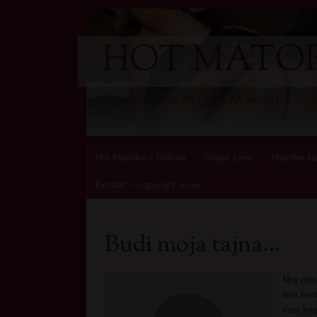
HOT MATOR
STARIJE DAME SPREMNE ZA AKCIJU
Skip
Hot Matorke – Glavna
Starije zene
Matorke za
to
Kontakt – copyright issue
content
Budi moja tajna…
Moj opi
telo sre
roze kru