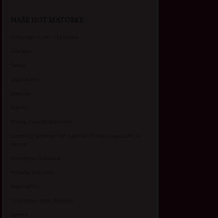
NAŠE HOT MATORKE
Gospodje za sex – Ljubimka
Vickasta
Selma
Lagana Vixy
Manuela
Nadina
Briana, cuckold bracni par
Umetnost gledanja: milf matorke i Erotski voajerizam za
parove
Usamljena Dlakavica
Persida, fetis sms
Razvratnica
Zena dobre duse, Marcika
Zverka