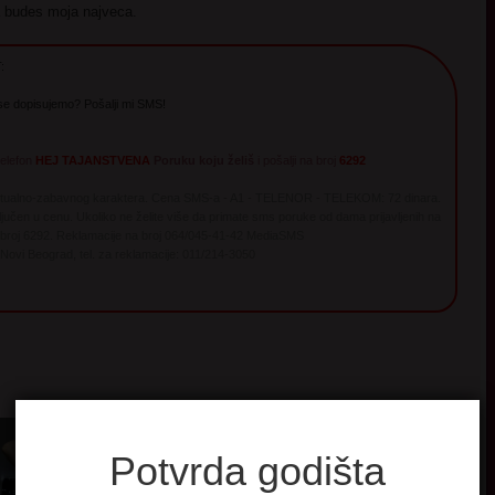
a budes moja najveca.
:
se dopisujemo? Pošalji mi SMS!
telefon
HEJ TAJANSTVENA
Poruku koju želiš
i pošalji na broj
6292
irtualno-zabavnog karaktera. Cena SMS-a - A1 - TELENOR - TELEKOM: 72 dinara.
jučen u cenu. Ukoliko ne želite više da primate sms poruke od dama prijavljenih na
a broj 6292. Reklamacije na broj 064/045-41-42 MediaSMS
 Novi Beograd, tel. za reklamacije: 011/214-3050
Potvrda godišta