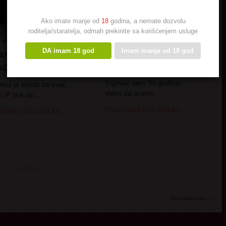
Ako imate manje od
18
godina, a nemate dozvolu
roditelja/staratelja, odmah prekinite sa korišćenjem usluge
DA imam 18 god
Imam manje od 18 god
ANA, CUCKOLD
NADINA
CNI PAR
Profesionalna u poslu.
Trgovac sam 30 godina.
muz je krivac za ovaj
Volim da pratim...
 :P Voli da...
POGLEDAJ CEO OGLAS
LEDAJ CEO OGLAS
Zrela Matorka
→