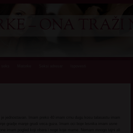
KE – ONA TRAŽI 
 seks
Matorke
Seksi adresar
Ispovesti
s je jednostavan. Imam preko 40 imam crnu dugu kosu talasastu imam
dnje gradje manje grudi veca guza. Imam oci boje lesnika imam usne
pne imam pogled koji obara i noge koje mame. Nemam mnogo tajni ali