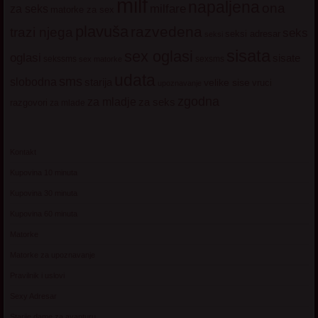
milf
napaljena
ona
milfare
za seks
matorke za sex
plavuša
razvedena
trazi njega
seks
seksi adresar
seksi
sisata
sex oglasi
oglasi
sisate
sekssms
sexsms
sex matorke
udata
sms
slobodna
starija
velike sise
vruci
upoznavanje
zgodna
za mladje
za seks
razgovori
za mlade
Kontakt
Kupovina 10 minuta
Kupovina 30 minuta
Kupovina 60 minuta
Matorke
Matorke za upoznavanje
Pravilnik i uslovi
Sexy Adresar
Starije dame za avanturu