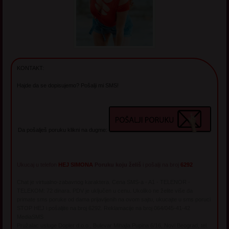
KONTAKT:
Hajde da se dopisujemo? Pošalji mi SMS!
Da pošalješ poruku klikni na dugme:
Ukucaj u telefon
HEJ SIMONA
Poruku koju želiš
i pošalji na broj
6292
Chat je virtualno-zabavnog karaktera. Cena SMS-a - A1 - TELENOR -
TELEKOM: 72 dinara. PDV je uključen u cenu. Ukoliko ne želite više da
primate sms poruke od dama prijavljenih na ovom sajtu, ukucajte u sms poruci
STOP HEJ i pošaljite na broj 6292. Reklamacije na broj 064/045-41-42
MediaSMS
Pružalac usluge Dopler d.o.o., Bulevar Mihajla Pupina 6/16, Novi Beograd, tel.