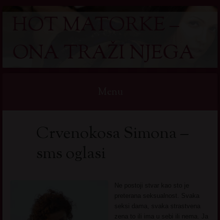
HOT MATORKE –
ONA TRAŽI NJEGA
Menu
Skip
Crvenokosa Simona –
to
content
sms oglasi
Ne postoji stvar kao sto je
preterana seksualnost. Svaka
seksi dama, svaka strastvena
zena to ili ima u sebi ili nema. Ja