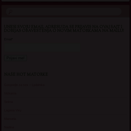
UNESI SVOJU EMAIL ADRESU DA SE PRIJAVIS NA OVAJ SAJT I
DOBIJAS OBAVESTENJA O NOVIM MATORKAMA NA MAILU!
Email*
NAŠE HOT MATORKE
Gospodje za sex – Ljubimka
Vickasta
Selma
Lagana Vixy
Manuela
Nadina