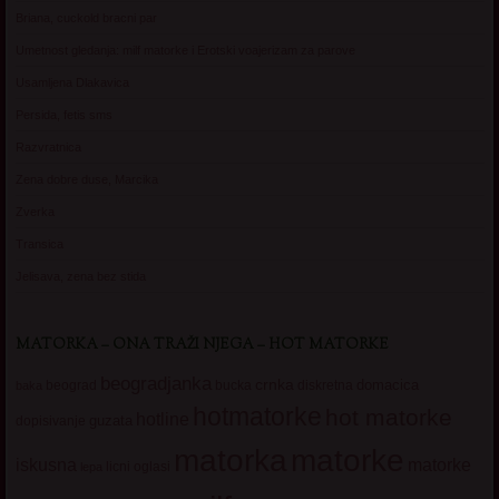
Briana, cuckold bracni par
Umetnost gledanja: milf matorke i Erotski voajerizam za parove
Usamljena Dlakavica
Persida, fetis sms
Razvratnica
Zena dobre duse, Marcika
Zverka
Transica
Jelisava, zena bez stida
MATORKA – ONA TRAŽI NJEGA – HOT MATORKE
beogradjanka
crnka
domacica
beograd
baka
bucka
diskretna
hotmatorke
hot matorke
hotline
guzata
dopisivanje
matorke
matorka
iskusna
matorke
licni oglasi
lepa