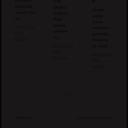
Ponekad
A
dobi
nedostaje
okolina
Ja sam
upravo ono
Kraljeva.
prava
sto...
Moje
socna i
glavne
POGLEDAJ
nestasna
osobine
CEO
gospodja
su...
OGLAS
stvorena
za uzitak....
POGLEDAJ
CEO
POGLEDAJ
OGLAS
CEO
OGLAS
Post navigation
←
Marinelica
Jelisava, zena bez stida
→