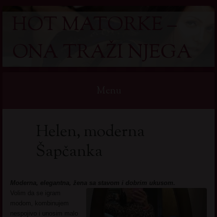
HOT MATORKE –
ONA TRAŽI NJEGA
Menu
Skip
Helen, moderna
to
content
Šapčanka
Moderna, elegantna, žena sa stavom i dobrim ukusom.
Volim da se igram
modom, kombinujem
nespojivo i unosim malo