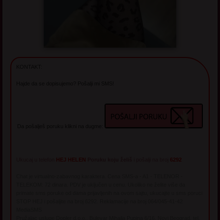
KONTAKT:
Hajde da se dopisujemo? Pošalji mi SMS!
Da pošalješ poruku klikni na dugme:
Ukucaj u telefon
HEJ HELEN
Poruku koju želiš
i pošalji na broj
6292
Chat je virtualno-zabavnog karaktera. Cena SMS-a - A1 - TELENOR -
TELEKOM: 72 dinara. PDV je uključen u cenu. Ukoliko ne želite više da
primate sms poruke od dama prijavljenih na ovom sajtu, ukucajte u sms poruci
STOP HEJ i pošaljite na broj 6292. Reklamacije na broj 064/045-41-42
MediaSMS
Pružalac usluge Dopler d.o.o., Bulevar Mihajla Pupina 6/16, Novi Beograd, tel.