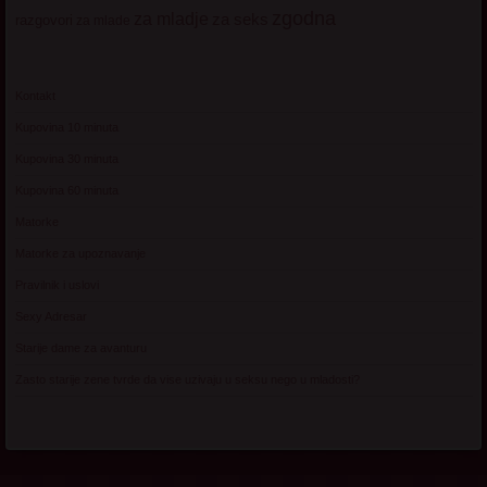
zgodna
za mladje
za seks
razgovori
za mlade
Kontakt
Kupovina 10 minuta
Kupovina 30 minuta
Kupovina 60 minuta
Matorke
Matorke za upoznavanje
Pravilnik i uslovi
Sexy Adresar
Starije dame za avanturu
Zasto starije zene tvrde da vise uzivaju u seksu nego u mladosti?