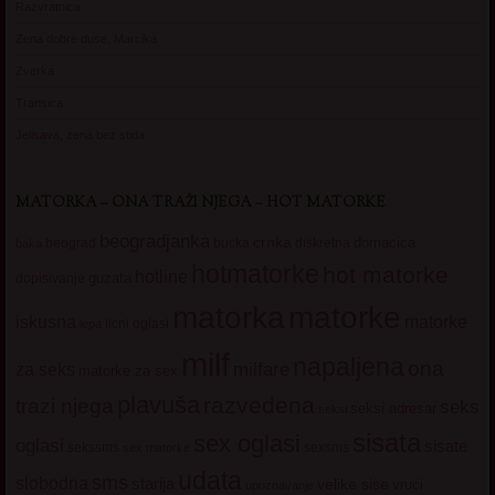
Razvratnica
Zena dobre duse, Marcika
Zverka
Transica
Jelisava, zena bez stida
MATORKA – ONA TRAŽI NJEGA – HOT MATORKE
beogradjanka
crnka
domacica
beograd
baka
bucka
diskretna
hotmatorke
hot matorke
hotline
guzata
dopisivanje
matorke
matorka
iskusna
matorke
licni oglasi
lepa
milf
napaljena
ona
milfare
za seks
matorke za sex
plavuša
razvedena
trazi njega
seks
seksi adresar
seksi
sisata
sex oglasi
oglasi
sisate
sekssms
sexsms
sex matorke
udata
sms
slobodna
starija
velike sise
vruci
upoznavanje