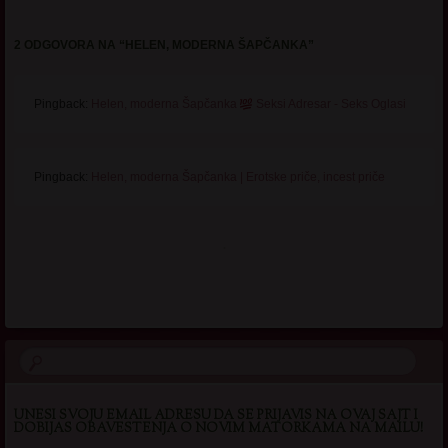
2 ODGOVORA NA “
HELEN, MODERNA ŠAPČANKA
”
Pingback:
Helen, moderna Šapčanka
Seksi Adresar - Seks Oglasi
Pingback:
Helen, moderna Šapčanka | Erotske priče, incest priče
.
UNESI SVOJU EMAIL ADRESU DA SE PRIJAVIS NA OVAJ SAJT I
DOBIJAS OBAVESTENJA O NOVIM MATORKAMA NA MAILU!