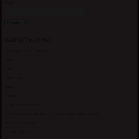
Email*
NAŠE HOT MATORKE
Gospodje za sex – Ljubimka
Vickasta
Selma
Lagana Vixy
Manuela
Nadina
Briana, cuckold bracni par
Umetnost gledanja: milf matorke i Erotski voajerizam za parove
Usamljena Dlakavica
Persida, fetis sms