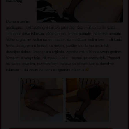
Iskusnog
Dama u zrelim
godinama.. seksualnog iskustva premalo. Dva muškarca
do
sada…
Treba mi neko iskusan, ali strah me. Imam ponude, hrabrosti nemam.
Volim orgazme, volim da se mazim, da maštam, volim sve… ali kada
treba da legnem u krevet sa nekim, plašim se da mu neću biti
dovoljno dobra. Lepog sam izgleda, zgodna rekla bih za svoje godine.
Verujem u svoje telo, ali mozak kaže – nećeš ga zadovoljiti. Pomozi
mi da se opustim, razmeni koju poruku sa mnom ako si dovoljno
iskusan… da znam da sam u sigurnim rukama