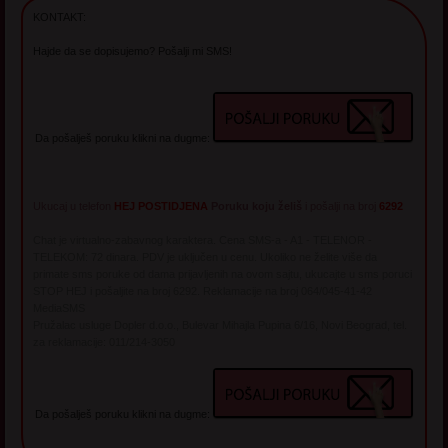
KONTAKT:
Hajde da se dopisujemo? Pošalji mi SMS!
Da pošalješ poruku klikni na dugme:
Ukucaj u telefon
HEJ POSTIDJENA
Poruku koju želiš
i pošalji na broj
6292
Chat je virtualno-zabavnog karaktera. Cena SMS-a - A1 - TELENOR -
TELEKOM: 72 dinara. PDV je uključen u cenu. Ukoliko ne želite više da
primate sms poruke od dama prijavljenih na ovom sajtu, ukucajte u sms poruci
STOP HEJ i pošaljite na broj 6292. Reklamacije na broj 064/045-41-42
MediaSMS
Pružalac usluge Dopler d.o.o., Bulevar Mihajla Pupina 6/16, Novi Beograd, tel.
za reklamacije: 011/214-3050
Da pošalješ poruku klikni na dugme: