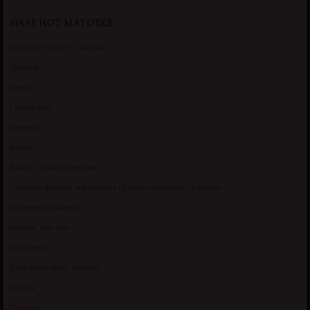
NAŠE HOT MATORKE
Gospodje za sex – Ljubimka
Vickasta
Selma
Lagana Vixy
Manuela
Nadina
Briana, cuckold bracni par
Umetnost gledanja: milf matorke i Erotski voajerizam za parove
Usamljena Dlakavica
Persida, fetis sms
Razvratnica
Zena dobre duse, Marcika
Zverka
Transica