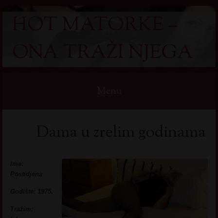
HOT MATORKE –
ONA TRAŽI NJEGA
Menu
Skip
Dama u zrelim godinama
to
content
Ime:
Postidjena
Godište: 1975.
Tražim: