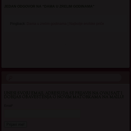
JEDAN ODGOVOR NA “
DAMA U ZRELIM GODINAMA
”
Pingback:
Dama u zrelim godinama | Najbolje erotske priče
.
UNESI SVOJU EMAIL ADRESU DA SE PRIJAVIS NA OVAJ SAJT I
DOBIJAS OBAVESTENJA O NOVIM MATORKAMA NA MAILU!
Email*