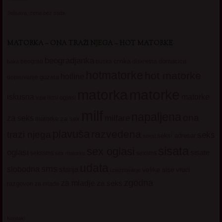
Jelisava, zena bez stida
MATORKA – ONA TRAŽI NJEGA – HOT MATORKE
beogradjanka
crnka
domacica
beograd
baka
bucka
diskretna
hotmatorke
hot matorke
hotline
guzata
dopisivanje
matorke
matorka
iskusna
matorke
licni oglasi
lepa
milf
napaljena
ona
milfare
za seks
matorke za sex
plavuša
razvedena
trazi njega
seks
seksi adresar
seksi
sisata
sex oglasi
oglasi
sisate
sekssms
sexsms
sex matorke
udata
sms
slobodna
starija
velike sise
vruci
upoznavanje
zgodna
za mladje
za seks
razgovori
za mlade
Kontakt