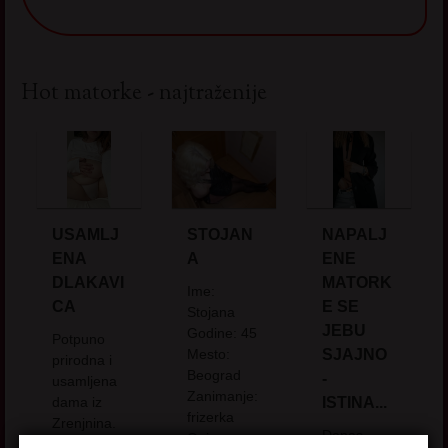
Hot matorke - najtraženije
USAMLJ
STOJAN
NAPALJ
ENA
A
ENE
DLAKAVI
MATORK
Ime:
CA
E SE
Stojana
JEBU
Godine: 45
Potpuno
Mesto:
SJAJNO
prirodna i
Beograd
-
usamljena
Zanimanje:
dama iz
ISTINA...
frizerka
Zrenjnina.
Danas
Opis:
Sve na