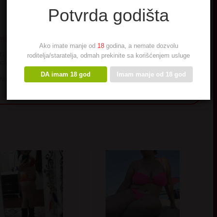
Potvrda godišta
 na broj
6292
Ako imate manje od
18
godina, a nemate dozvolu
TELENOR - TELEKOM: 72 dinara. PDV je uključen u cenu. Ukoliko ne želite više da
roditelja/staratelja, odmah prekinite sa korišćenjem usluge
cajte u sms poruci STOP HEJ i pošaljite na broj 6292. Reklamacije na broj
DA imam 18 god
Imam manje od 18 god
 Novi Beograd, tel. za reklamacije: 011/214-3050