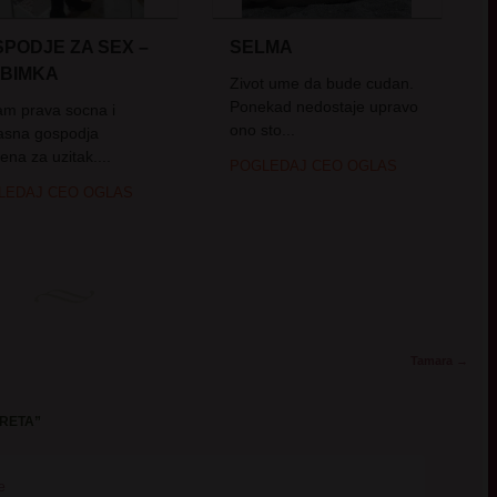
PODJE ZA SEX –
SELMA
UBIMKA
Zivot ume da bude cudan.
Ponekad nedostaje upravo
am prava socna i
ono sto...
asna gospodja
ena za uzitak....
POGLEDAJ CEO OGLAS
LEDAJ CEO OGLAS
Tamara
→
ORETA
”
e