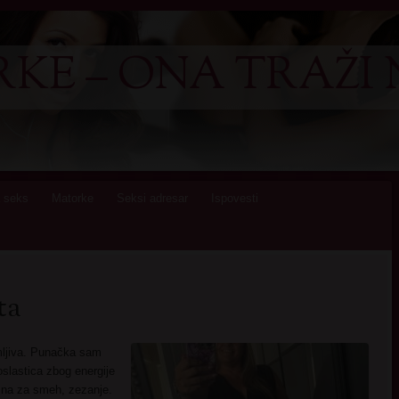
KE – ONA TRAŽI 
 seks
Matorke
Seksi adresar
Ispovesti
ta
mljiva. Punačka sam
slastica zbog energije
na za smeh, zezanje.