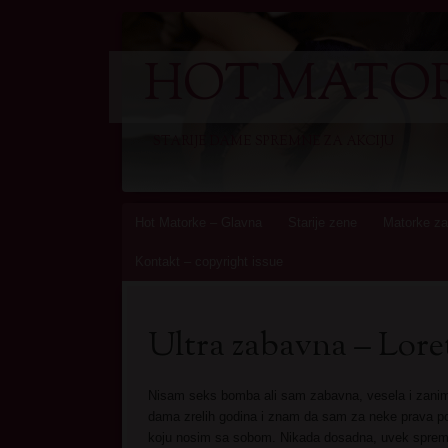
HOT MATOR
STARIJE DAME SPREMNE ZA AKCIJU
Skip
Hot Matorke – Glavna
Starije zene
Matorke za
to
Kontakt – copyright issue
content
Ultra zabavna – Lore
Nisam seks bomba ali sam zabavna, vesela i zani
dama zrelih godina i znam da sam za neke prava po
koju nosim sa sobom. Nikada dosadna, uvek sprem