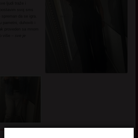
ve ljudi traže i
 postavim svoj sms
je spreman da se igra.
u pametni, duhoviti i
tak proveden sa mnom
to više –
sve je