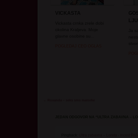
VICKASTA
GOS
LJ
Vickasta crnka zrele dobi
okolina Kraljeva. Moje
Ja s
glavne osobine su...
nest
stvor
POGLEDAJ CEO OGLAS
POG
Post navigation
←
Roxanda – seks sms matorke
JEDAN ODGOVOR NA “
ULTRA ZABAVNA – L
Pingback:
Ultra zabavna – Loreta - Incest Prič