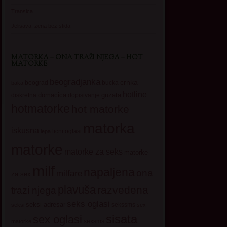
Transica
Jelisava, zena bez stida
MATORKA – ONA TRAŽI NJEGA – HOT
MATORKE
beogradjanka
crnka
beograd
baka
bucka
hotline
domacica
guzata
dopisivanje
diskretna
hotmatorke
hot matorke
matorka
iskusna
licni oglasi
lepa
matorke
matorke za seks
matorke
milf
napaljena
ona
milfare
za sex
plavuša
razvedena
trazi njega
seks oglasi
seksi adresar
sekssms
seksi
sex
sisata
sex oglasi
sexsms
matorke