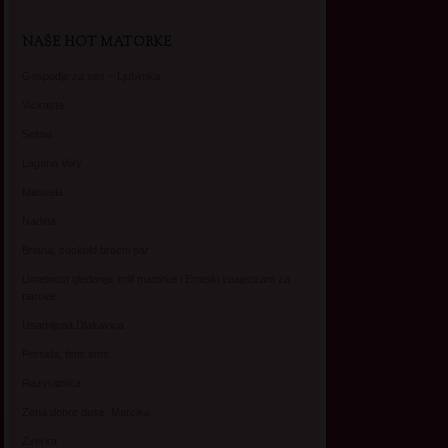
NAŠE HOT MATORKE
Gospodje za sex – Ljubimka
Vickasta
Selma
Lagana Vixy
Manuela
Nadina
Briana, cuckold bracni par
Umetnost gledanja: milf matorke i Erotski voajerizam za
parove
Usamljena Dlakavica
Persida, fetis sms
Razvratnica
Zena dobre duse, Marcika
Zverka