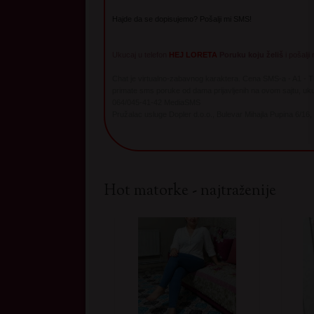
Hajde da se dopisujemo? Pošalji mi SMS!
Ukucaj u telefon
HEJ LORETA
Poruku koju želiš
i pošalji
Chat je virtualno-zabavnog karaktera. Cena SMS-a - A1 - 
primate sms poruke od dama prijavljenih na ovom sajtu, uku
064/045-41-42 MediaSMS
Pružalac usluge Dopler d.o.o., Bulevar Mihajla Pupina 6/16,
Hot matorke - najtraženije