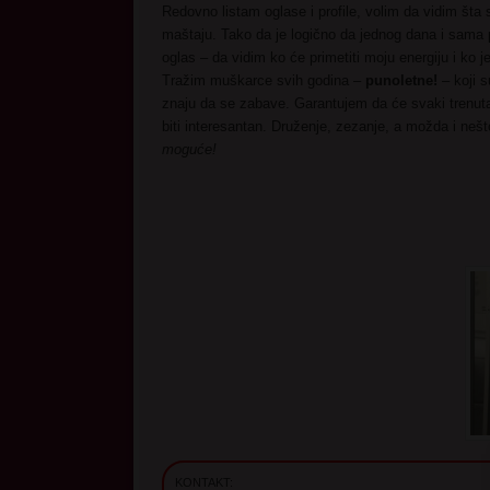
Redovno listam oglase i profile, volim da vidim šta s
maštaju. Tako da je logično da jednog dana i sama
oglas – da vidim ko će primetiti moju energiju i ko 
Tražim muškarce svih godina –
punoletne!
– koji s
znaju da se zabave. Garantujem da će svaki trenu
biti interesantan. Druženje, zezanje, a možda i neš
moguće!
KONTAKT: