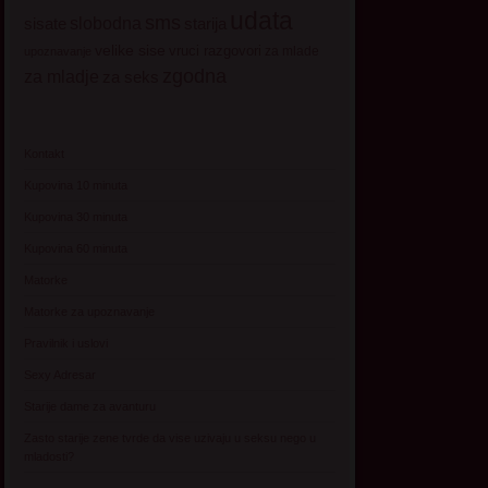
udata
sms
sisate
slobodna
starija
velike sise
vruci razgovori
za mlade
upoznavanje
zgodna
za mladje
za seks
Kontakt
Kupovina 10 minuta
Kupovina 30 minuta
Kupovina 60 minuta
Matorke
Matorke za upoznavanje
Pravilnik i uslovi
Sexy Adresar
Starije dame za avanturu
Zasto starije zene tvrde da vise uzivaju u seksu nego u
mladosti?