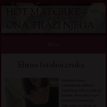
HOT MATORKE –
ONA TRAŽI NJEGA
Menu
Skip
Elitna fatalna crnka
to
content
Nikada se nisam
zadovoljavala nebitnim
frajerima pa necu ni sada da
pocnem. Ali ne plasi se jer
ne trazim ni savrsenog …
ipak, treba mi momak sa