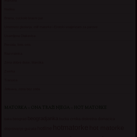
Manuela
Nadina
Briana, cuckold bracni par
Umetnost gledanja: milf matorke i Erotski voajerizam za parove
Usamljena Dlakavica
Persida, fetis sms
Razvratnica
Zena dobre duse, Marcika
Zverka
Transica
Jelisava, zena bez stida
MATORKA – ONA TRAŽI NJEGA – HOT MATORKE
beogradjanka
crnka
domacica
beograd
baka
bucka
diskretna
hotmatorke
hot matorke
hotline
guzata
dopisivanje