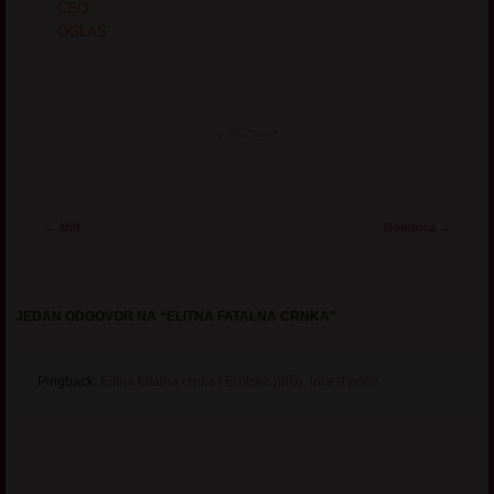
CEO
OGLAS
Post navigation
←
Milf
Bombica
→
JEDAN ODGOVOR NA “
ELITNA FATALNA CRNKA
”
Pingback:
Elitna fatalna crnka | Erotske priče, incest priče
.