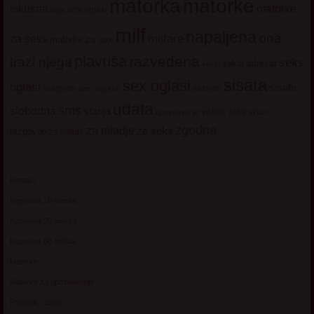
matorke
matorka
iskusna
matorke
licni oglasi
lepa
milf
napaljena
ona
milfare
za seks
matorke za sex
plavuša
razvedena
trazi njega
seks
seksi adresar
seksi
sisata
sex oglasi
oglasi
sisate
sekssms
sexsms
sex matorke
udata
sms
slobodna
starija
velike sise
vruci
upoznavanje
zgodna
za mladje
za seks
razgovori
za mlade
Kontakt
Kupovina 10 minuta
Kupovina 30 minuta
Kupovina 60 minuta
Matorke
Matorke za upoznavanje
Pravilnik i uslovi