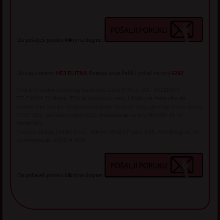
Da pošalješ poruku klikni na dugme:
Ukucaj u telefon
HEJ ELITNA
Poruku koju želiš
i pošalji na broj
6292
Chat je virtualno-zabavnog karaktera. Cena SMS-a - A1 - TELENOR -
TELEKOM: 72 dinara. PDV je uključen u cenu. Ukoliko ne želite više da
primate sms poruke od dama prijavljenih na ovom sajtu, ukucajte u sms poruci
STOP HEJ i pošaljite na broj 6292. Reklamacije na broj 064/045-41-42
MediaSMS
Pružalac usluge Dopler d.o.o., Bulevar Mihajla Pupina 6/16, Novi Beograd, tel.
za reklamacije: 011/214-3050
Da pošalješ poruku klikni na dugme: